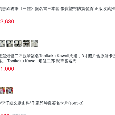
劉慈欣親筆《三體》簽名書三本套 優質塑封防震發貨 正版收藏推薦
2,630
嚴選畑健二郎親筆簽名Tonikaku Kawaii周邊，3寸照片含原
靠。 Tonikaku Kawaii 畑健二郎 親筆簽名周
1,000
///李仔糖文獻史料*作家邱坤良簽名卡片(s685-3)