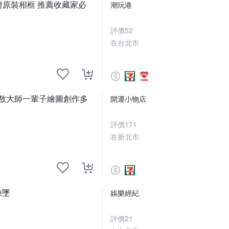
 附原裝相框 推薦收藏家必
潮玩港
評價
52
在台北市
得敖大師一輩子繪圖創作多
開運小物店
評價
171
在新北市
鍊墜
娛樂經紀
評價
21