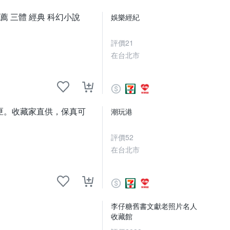
 三體 經典 科幻小說
娛樂經紀
評價
21
在台北市
裝卡匣。收藏家直供，保真可
潮玩港
評價
52
在台北市
李仔糖舊書文獻老照片名人
收藏館