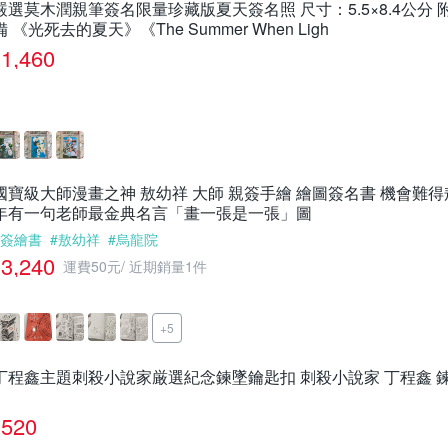
嚴選莫木潤親筆簽名限量珍藏版夏天簽名照 尺寸：5.5×8.4公分
備 《光死去的夏天》《The Summer When Ligh
1,460
國寶級大師漫畫之神 敖幼祥 大師 親簽手繪 繪圖簽名書 機會難
年有一句老師最金典名言「畫一張是一張」圖
#簽繪書
#敖幼祥
#烏龍院
3,240
運費50元
/
近期銷量1件
+5
丁程鑫主題刺殺小說家厳選紀念鍊墜鑰匙扣 刺殺小說家 丁程鑫 
520