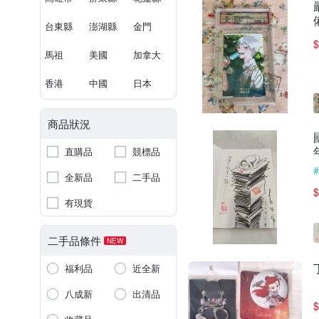
台東縣
澎湖縣
金門
$
馬祖
美國
加拿大
香港
中國
日本
商品狀況
直購品
競標品
全新品
二手品
$
有現貨
二手品條件
NEW
福利品
近全新
八成新
出清品
$