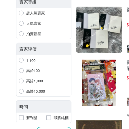
賣家等級
超人氣賣家
人氣賣家
$
拍賣新星
賣家評價
1-100
高於100
$
高於1,000
高於10,000
時間
新刊登
即將結標