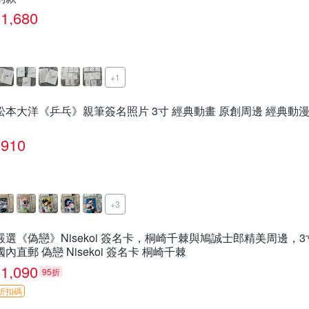
1,680
+1
松本大洋《乒乓》親筆簽名照片 3寸 經典動畫 原創周邊 經典動漫
910
+3
嚴選《偽戀》Nisekoi 簽名卡，桐崎千棘與鳩誠士郎精美周邊，
國內直郵 偽戀 Nisekoi 簽名卡 桐崎千棘
1,090
95折
折扣碼