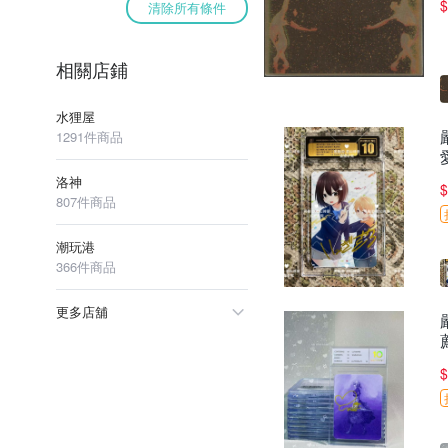
$
清除所有條件
相關店鋪
水狸屋
1291件商品
洛神
$
807件商品
潮玩港
366件商品
更多店舖
$