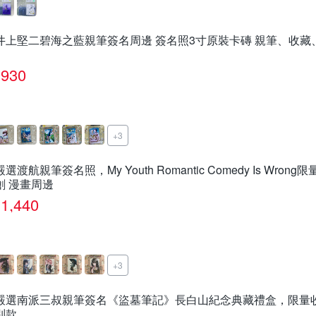
井上堅二碧海之藍親筆簽名周邊 簽名照3寸原裝卡磚 親筆、收藏
930
+3
嚴選渡航親筆簽名照，My Youth Romantic Comedy Is Wro
創 漫畫周邊
1,440
+3
嚴選南派三叔親筆簽名《盜墓筆記》長白山紀念典藏禮盒，限量收藏
別款