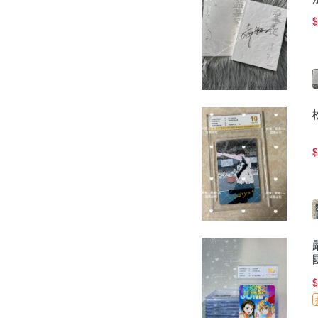
$
$
$