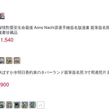
深情對愛至生命最後 Aono Nachi原著手繪簽名版漫畫 親筆簽
漫畫珍藏品
1,540
水ぽすか水明日香約束のネバーランド親筆簽名照 3寸周邊照片 
900
+1