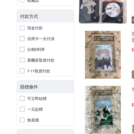
收藏品
付款方式
現金付款
信用卡一次付清
分期0利率
$
萊爾富取貨付款
7-11取貨付款
競標條件
可立即結標
$
一元起標
無底價