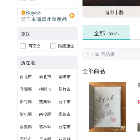
遊戲卡牌
全部
運送
(3313)
可面交
跨國運送
1 ~ 60 筆結果
所在地
全部商品
台北市
新北市
基隆市
宜蘭縣
桃園市
新竹市
新竹縣
苗栗縣
台中市
$
彰化縣
南投縣
嘉義市
嘉義縣
雲林縣
台南市
高雄市
屏東縣
花蓮縣