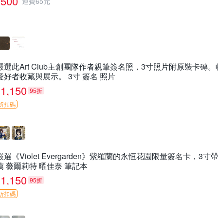
500
運費65元
嚴選此Art Club主創團隊作者親筆簽名照，3寸照片附原裝卡磚
愛好者收藏與展示。 3寸 簽名 照片
1,150
95折
折扣碼
嚴選《Violet Evergarden》紫羅蘭的永恒花園限量簽名卡，
薦 薇爾莉特 曜佳奈 筆記本
1,150
95折
折扣碼