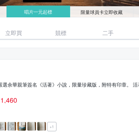
唱片一元起標
限量球員卡立即收藏
立即買
競標
二手
嚴選余華親筆簽名《活著》小說，限量珍藏版，附特有印章。 活著
1,460
+1