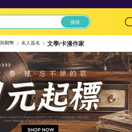
搜尋
文學/卡漫作家
與郵幣
名人簽名