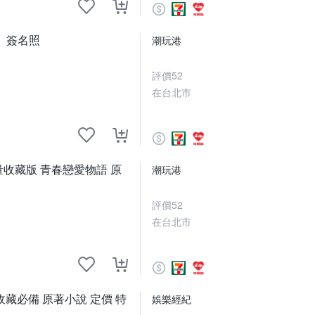
、簽名照
潮玩港
評價
52
在台北市
ng限量收藏版 青春戀愛物語 原
潮玩港
評價
52
在台北市
必備 原著小說 定價 特
娛樂經紀