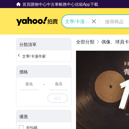
首頁
購物中心
中古車
帳務中心
信箱
App下載
Yahoo拍賣
文學/卡漫作
家
偶像、球員卡
分類清單
文學/卡漫作家
價格
-
確定
優惠
折扣碼