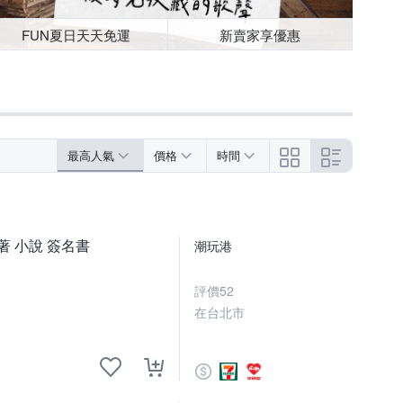
FUN夏日天天免運
新賣家享優惠
最高人氣
價格
時間
 小說 簽名書
潮玩港
評價
52
在台北市