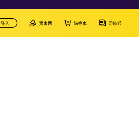
登入
賣東西
購物車
即時通