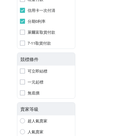
信用卡一次付清
分期0利率
萊爾富取貨付款
7-11取貨付款
競標條件
可立即結標
一元起標
無底價
賣家等級
超人氣賣家
人氣賣家