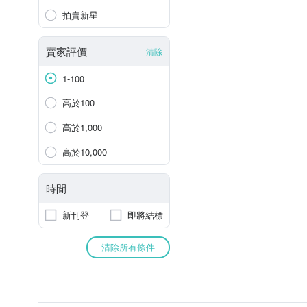
拍賣新星
賣家評價
清除
1-100
高於100
高於1,000
高於10,000
時間
新刊登
即將結標
清除所有條件