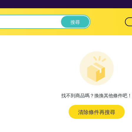
搜尋
找不到商品嗎？換換其他條件吧！
清除條件再搜尋