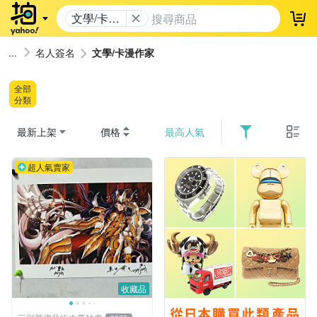
文學/卡漫
登
作家
名人簽名
文學/卡漫作家
全部
分類
最新上架
價格
最高人氣
超人氣賣家
收藏品