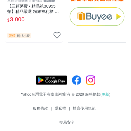
三顧茅廬藝術古董拍賣
2073
【三顧茅廬 • 精品第30955
拍】精品嚴選 粉絲福利標 日
本動漫大師 車田正美簽名照
3,000
$
片《聖鬥士星矢》！ 特惠起
標 無底價
競標
剩13小時
Yahoo台灣電子商務 版權所有 © 2026 服務條款(
更新
)
服務條款
|
隱私權
|
拍賣使用規範
交易安全