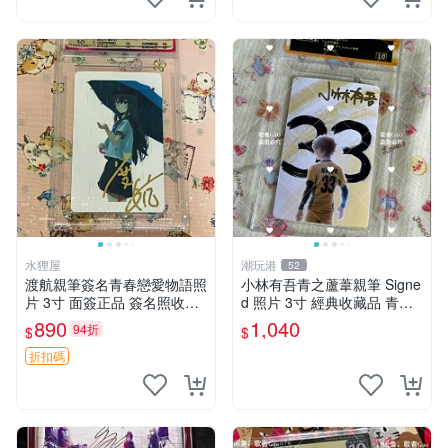
水狸屋
潮玩港
52
渡航親筆簽名青春戀愛物語照
小林有吾青之蘆葦親筆 Signe
片 3寸 面簽正品 簽名照收藏
d 照片 3寸 經典收藏品 青之
推薦 電腦 動畫 原創漫畫
蘆葦限量版 周邊 相框裝裱 青
890
1,040
94折
$
$
之蘆葦 簽名照 小林有吾
折扣碼