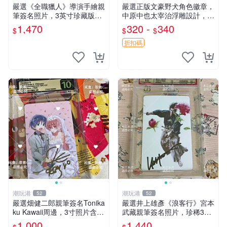
嚴選《全職獵人》導演手繪親
嚴選正版文豪野犬角色徽章，
筆簽名照片，3英寸珍藏版周
中原中也太宰治浮雕設計，5
邊 HUNTER×HUNTER 罕見
8mm馬口鐵質吧唧徽章，有
1,470
320 -
340
$
$
$
收藏 親筆簽名周邊 尤利
原袋可對光確認。國谷正品保
障，適合收藏。 中原中也 浮
折扣碼
雕徽章 文豪野犬
潮玩港
潮玩港
52
52
嚴選畑健二郎親筆簽名Tonika
嚴選井上雄彥《浪客行》宮本
ku Kawaii周邊，3寸照片含原
武藏親筆簽名照片，珍稀3英
裝卡匣。收藏家直供，保真可
寸國外直帶原圖實物 浪客行
1,000
1,440