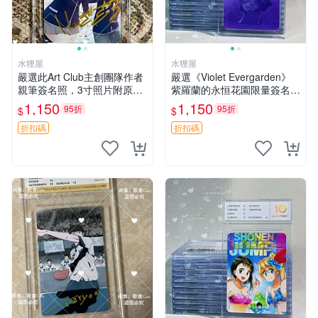
水狸屋
水狸屋
嚴選此Art Club主創團隊作者
嚴選《Violet Evergarden》
親筆簽名照，3寸照片附原裝
紫羅蘭的永恒花園限量簽名
卡磚。收藏級面簽照，適合藝
卡，3寸帶原裝卡磚 日本中古
1,150
1,150
95折
95折
$
$
術愛好者收藏與展示。 3寸
收藏推薦 薇爾莉特 曜佳奈 筆
簽名 照片
記本
折扣碼
折扣碼