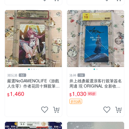
潮玩港
洛神
52
19
嚴選NoGAMENOLIFE《游戲
井上雄彥嚴選浪客行親筆簽名
人生零》作者花田十輝親筆簽
周邊 現 ORIGINAL 全新收藏
名照片，3英寸真品收藏。簽
相框附卡磚 尺寸適中 浪客行
1,460
1,030
95折
$
$
名經典角色周邊推薦收藏。
筆 記念照
游戲人生零 花田十輝 簽名照
折扣碼