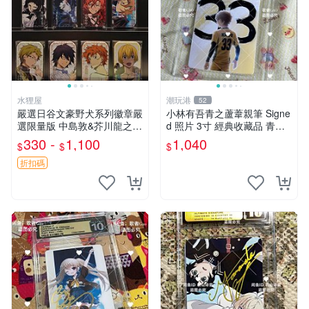
水狸屋
潮玩港
52
嚴選日谷文豪野犬系列徽章嚴
小林有吾青之蘆葦親筆 Signe
選限量版 中島敦&芥川龍之介
d 照片 3寸 經典收藏品 青之
&太宰治&中原中也&國木田獨
蘆葦限量版 周邊 相框裝裱 青
330 -
1,100
1,040
$
$
$
步&江戶川亂步&谷崎潤一郎&
之蘆葦 簽名照 小林有吾
宮澤賢治官方正品 標芥川中
折扣碼
島太宰原