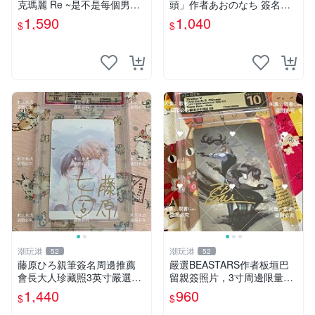
克瑪麗 Re ~是不是每個男人
頭」作者あおのなち 簽名照
都這樣？（附贈快速通關信
片 3寸原裝卡磚 親筆簽名照
1,590
1,040
$
$
封）》附書腰 歐馬克 吳瑪麗
收藏佳品 周邊限定 照片拍賣
繪三采 書新
潮玩港
潮玩港
52
52
藤原ひろ親筆簽名周邊推薦
嚴選BEASTARS作者板垣巴
會長大人珍藏照3英寸嚴選女
留親簽照片，3寸周邊限量收
仆紀念品 面簽收藏 會長大人
藏 BEASTARS 作者 經典 細
1,440
960
$
$
簽名照 女仆照 面簽收藏
節收藏