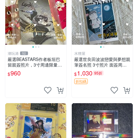
潮玩港
水狸屋
52
嚴選BEASTARS作者板垣巴
嚴選世良田波波戀愛與夢想親
留親簽照片，3寸周邊限量收
筆簽名照 3寸照片 面簽周邊
藏 BEASTARS 作者 經典 細
照片卡磚
960
1,030
95折
$
$
節收藏
折扣碼