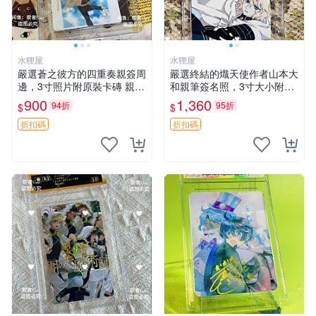
水狸屋
水狸屋
嚴選蒼之彼方的四重奏親簽周
嚴選終結的熾天使作者山本大
邊，3寸照片附原裝卡磚 親簽
和親筆簽名照，3寸大小附原
照 收藏級 影印品 杜蕾斯相紙
裝卡磚 終結的熾天使 簽名照
900
1,360
94折
95折
$
$
質地 限量版 Aokana Four Rh
片 親筆簽名周邊
ythm 藍光紀念照 簽名
折扣碼
折扣碼