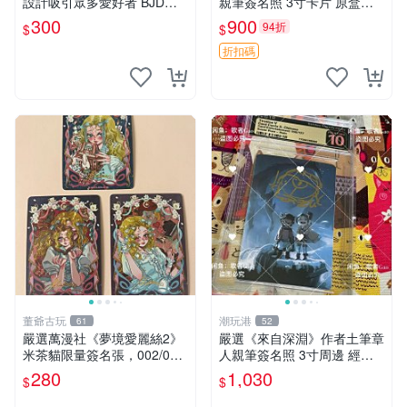
設計吸引眾多愛好者 BJD娃
親筆簽名照 3寸卡片 原盒保
娃、編織藝術、創意收藏
証 現場直拍 精確關鍵詞：Pa
300
900
94折
$
$
nty Stocking 周邊 照片
折扣碼
董爺古玩
潮玩港
61
52
嚴選萬漫社《夢境愛麗絲2》
嚴選《來自深淵》作者土筆章
米茶貓限量簽名張，002/003
人親筆簽名照 3寸周邊 經典
珍藏版，首賣難得機會 夢境
卡磚 相片拍賣 深淵 Made in
280
1,030
$
$
愛麗絲 米茶貓 限量簽名
Abyss 土筆章人 照片