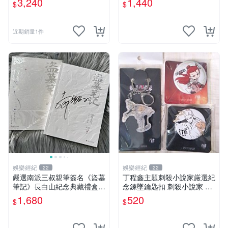
3,240
1,440
$
$
多年有一句老師最金典名言
原創 漫畫周邊
「畫一張是一張」圖
近期銷量1件
娛樂經紀
娛樂經紀
22
22
嚴選南派三叔親筆簽名《盜墓
丁程鑫主題刺殺小說家厳選紀
筆記》長白山紀念典藏禮盒，
念鍊墜鑰匙扣 刺殺小說家 丁
限量收藏必備 原著小說 定價
程鑫 鍊墜
1,680
520
$
$
特別款