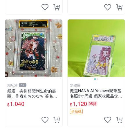
潮玩港
水狸屋
52
嚴選「與你相戀到生命的盡
嚴選NANA Ai Yazawa親筆簽
頭」作者あおのなち 簽名照
名照3寸周邊 獨家收藏品含卡
片 3寸原裝卡磚 親筆簽名照
磚 日版中古 默認初瑕 周邊
1,040
1,120
95折
$
$
收藏佳品 周邊限定 照片拍賣
照片 署名
折扣碼