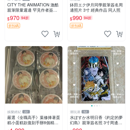
CITY THE ANIMATION 激酷
鉢田エク伊月同學親筆簽名周
親筆限量週邊 罕見作者簽名
邊照片 3寸 經典作品 同人照
收藏 現代潮流擺飾 9x9cm 專
970
990
94折
94折
$
$
家推薦 國際珍藏款 周邊 照片
周邊 尺寸 收藏品
折扣碼
折扣碼
娛樂經紀
潮玩港
22
52
嚴選《全職高手》葉修捧著蛋
水ぽすか水明日香《約定的夢
糕小蛋糕款復刻手辦8個精品
幻島》親筆簽名照 3寸周邊照
收藏 心耀共鳴 葉修 古早蛋糕
片 簽名真跡 約束のネバーラ