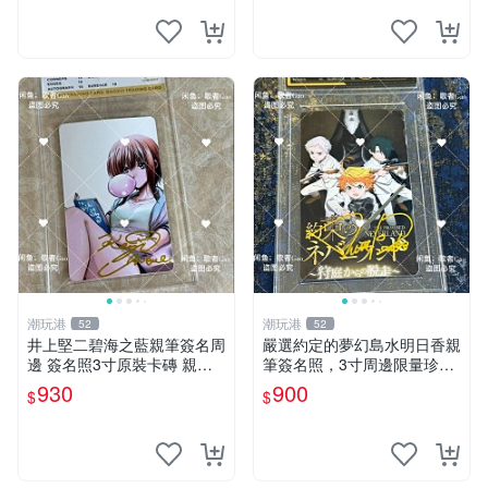
潮玩港
潮玩港
52
52
井上堅二碧海之藍親筆簽名周
嚴選約定的夢幻島水明日香親
邊 簽名照3寸原裝卡磚 親
筆簽名照，3寸周邊限量珍藏
筆、收藏、簽名照
紙質佳 附卡磚 約定的夢幻島
930
900
$
$
筆記本 名人照