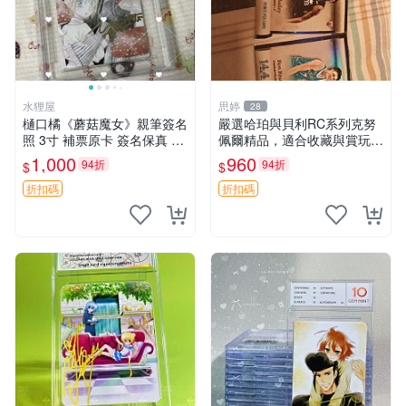
水狸屋
思婷
28
樋口橘《蘑菇魔女》親筆簽名
嚴選哈珀與貝利RC系列克努
照 3寸 補票原卡 簽名保真 收
佩爾精品，適合收藏與賞玩 R
藏推薦 蘑菇魔女 樋口橘 照片
C 玩具 陶瓷
1,000
960
94折
94折
$
$
折扣碼
折扣碼