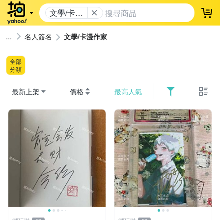
文學/卡漫
登
作家
名人簽名
文學/卡漫作家
全部
分類
最新上架
價格
最高人氣