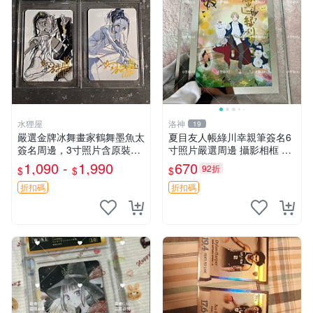
水狸屋
洛神
19
嚴選金牌冰舞畫家鶴舞墨魚太
夏目友人帳綠川幸親筆簽名6
簽名周邊，3寸照片含原裝卡
寸照片嚴選周邊 攝影相框 網
磚。收藏自用，面簽確保證
路認證 夏目友人帳收藏 簽名
1,090 -
1,990
670
92折
$
$
$
實。 冰舞 簽名 周邊
照 6寸
折扣碼
折扣碼