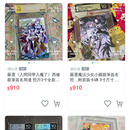
潮玩港
潮玩港
52
52
嚴選《入間同學入魔了》西修
嚴選魔法少女小圓親筆簽名
親筆簽名周邊 照片3寸全新含
照，附原裝卡磚 3寸尺寸 親
卡磚 收藏推薦 鏡像照片 周邊
簽紀念品 小圓周邊 畫集 監督
910
910
$
$
收藏
親筆