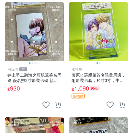
潮玩港
水狸屋
52
井上堅二碧海之藍親筆簽名周
藤原ヒ羅親筆簽名限量周邊，
邊 簽名照3寸原裝卡磚 親
附原裝卡套，尺寸3寸，中古
筆、收藏、簽名照
輕瑕 會長大人 親筆 簽名 周
930
1,090
95折
$
$
邊 卡套 3寸 中古初瑕
折扣碼