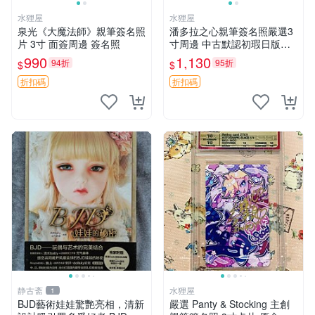
水狸屋
水狸屋
泉光《大魔法師》親筆簽名照
潘多拉之心親筆簽名照嚴選3
片 3寸 面簽周邊 簽名照
寸周邊 中古默認初瑕日版含
原裝卡磚 潘多拉之心 網購 周
990
1,130
94折
95折
$
$
邊 署名照
折扣碼
折扣碼
静古斋
水狸屋
1
BJD藝術娃娃驚艷亮相，清新
嚴選 Panty & Stocking 主創