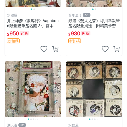
水狸屋
百年遺珍
53
井上雄彥《浪客行》Vagabon
嚴選《螢火之森》綠川幸親筆
d限量親筆簽名照 3寸 宮本武
簽名限量周邊，附精美卡套收
藏周邊 含原裝卡磚 經典收藏
藏 螢火之森 親筆簽名 周邊收
950
930
94折
94折
$
$
品
藏
折扣碼
折扣碼
潮玩港
水狸屋
52