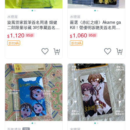
水狸屋
水狸屋
旋風管家親筆簽名周邊 畑健
嚴選《赤紅之瞳》Akame ga
二郎限量珍藏 3吋專屬簽名照
Kill！聲優明坂聰美簽名周
日本正版中古 正規卡磚附送
邊，3寸帶原裝卡磚 日版中古
1,120
1,060
95折
95折
$
$
旋風管家 畑健二郎 簽名照
赤紅之瞳 Akame ga Kill 明坂
聰美 簽名
折扣碼
折扣碼
百年遺珍
水狸屋
53