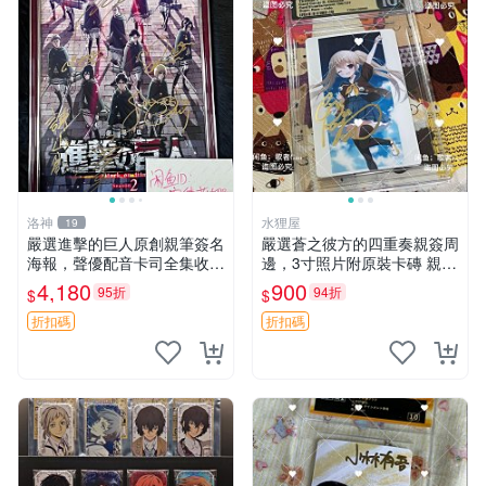
洛神
水狸屋
19
嚴選進擊的巨人原創親筆簽名
嚴選蒼之彼方的四重奏親簽周
海報，聲優配音卡司全集收藏
邊，3寸照片附原裝卡磚 親簽
推薦 艾倫、三笠、阿明、埃
照 收藏級 影印品 杜蕾斯相紙
4,180
900
95折
94折
$
$
爾文巨細靡遺肖像照
質地 限量版 Aokana Four Rh
ythm 藍光紀念照 簽名
折扣碼
折扣碼