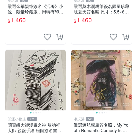
潮玩港
潮玩港
52
52
嚴選余華親筆簽名《活著》小
嚴選莫木潤親筆簽名限量珍藏
說，限量珍藏版，附特有印
版夏天簽名照 尺寸：5.5×8.4
章。 活著 小說 簽名書
公分 附原裝相框 推薦收藏家
1,460
1,460
$
$
必備 《光死去的夏天》《Th
e Summer When Ligh
開運小物店
潮玩港
171
52
國寶級大師漫畫之神 敖幼祥
嚴選渡航親筆簽名照，My Yo
大師 親簽手繪 繪圖簽名書 機
uth Romantic Comedy Is Wr
會難得敖大師一輩子繪圖創作
ong限量收藏版 青春戀愛物語