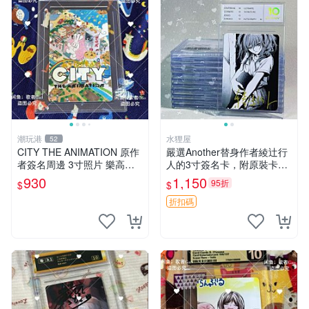
潮玩港
水狸屋
52
CITY THE ANIMATION 原作
嚴選Another替身作者綾辻行
者簽名周邊 3寸照片 樂高卡
人的3寸簽名卡，附原裝卡
磚 自製限量版 nichijou city th
磚。國內直郵快速到貨。 An
930
1,150
95折
$
$
e animation 簽名照 卡
other 替身 綾辻行人 簽名卡
周邊
折扣碼