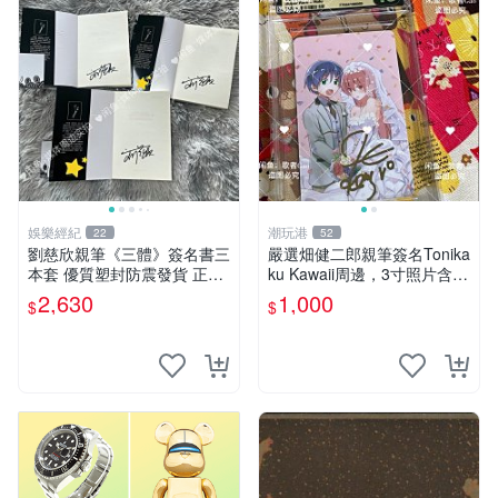
娛樂經紀
潮玩港
22
52
劉慈欣親筆《三體》簽名書三
嚴選畑健二郎親筆簽名Tonika
本套 優質塑封防震發貨 正版
ku Kawaii周邊，3寸照片含原
收藏推薦 三體 經典 科幻小說
裝卡匣。收藏家直供，保真可
2,630
1,000
$
$
靠。 Tonikaku Kawaii 畑健二
郎 親筆簽名周