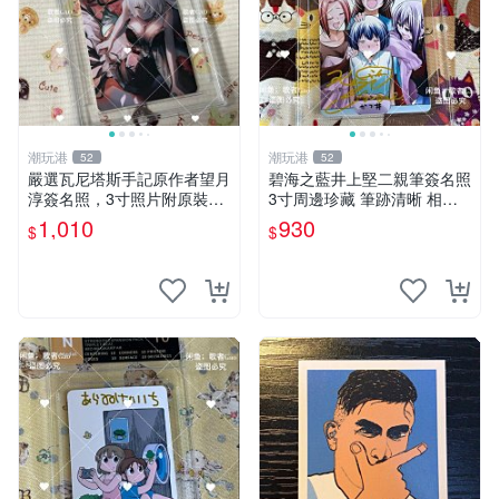
潮玩港
潮玩港
52
52
嚴選瓦尼塔斯手記原作者望月
碧海之藍井上堅二親筆簽名照
淳簽名照，3寸照片附原裝卡
3寸周邊珍藏 筆跡清晰 相框
磚。 簽名保真收藏相框裝裱
精美 碧海之藍 簽名照片 井上
1,010
930
$
$
隨行發送 照片 簽名周邊 望月
堅二 周邊品
淳