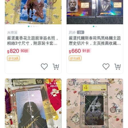
水狸屋
思婷
28
嚴選薰香花主題親筆簽名照，
嚴選托爾斯泰荷馬黑格爾主題
精緻3寸尺寸，附原裝卡套。
歷史切片卡，主頁推薦收藏更
收藏級品相，值得珍藏。 薰
多親拆好卡 歷史切片卡 托爾
820
660
93折
91折
$
$
香花 花卉 照片
斯泰 荷馬 黑格爾
折扣碼
折扣碼