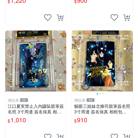
1,220
900
$
$
ンド 周邊 照片收藏 水明日香
網路握手會簽名周邊 照片
潮玩港
潮玩港
52
52
江口夏実禁止入內鼴鼠親筆簽
貓眼三姐妹北條司親筆簽名照
名照 3寸周邊 簽名保真 相框
3寸周邊 簽名保真 相框包裝
包裝 禁止入內 麵簽 周邊 親
貓眼三姐妹 北條司 周邊 貓眼
1,010
910
$
$
筆簽名 時尚周邊 原裝卡磚
三姐妹 簽名照 包裝相框