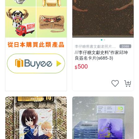
李仔糖舊書文獻老照片名
2088
人收藏館
///李仔糖文獻史料*作家邱坤
良簽名卡片(s685-3)
500
$