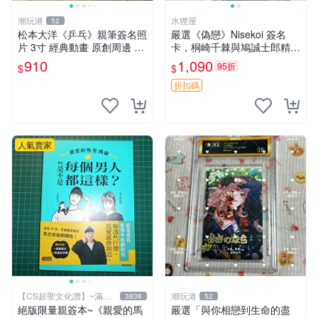
潮玩港
水狸屋
52
松本大洋《乒乓》親筆簽名照
嚴選《偽戀》Nisekoi 簽名
片 3寸 經典動畫 原創周邊 經
卡，桐崎千棘與鳩誠士郎精美
典動漫 周邊收藏 照片卡磚
周邊，3寸日版中古帶原裝卡
910
1,090
95折
$
$
磚，國內直郵 偽戀 Nisekoi
簽名卡 桐崎千棘
折扣碼
人氣賣家
【CS超聖文化讚】~滿千
潮玩港
3838
52
元送運
絕版限量親簽本~《親愛的馬
嚴選「與你相戀到生命的盡