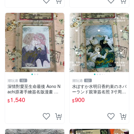
潮玩港
潮玩港
52
52
深情對愛至生命最後 Aono N
水ぽすか水明日香約束のネバ
achi原著手繪簽名版漫畫 親
ーランド親筆簽名照 3寸周邊
筆簽名限定收藏 命終不渝之
照片 面簽正品 簽名照周邊
1,540
900
$
$
戀情 漫畫珍藏品