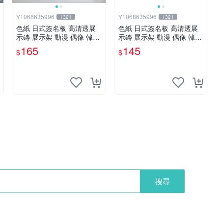
Y1068635996
Y1068635996
1321
1321
色紙 日式簽名板 高清透展
色紙 日式簽名板 高清透展
示磚 展示架 動漫 偶像 韓星
示磚 展示架 動漫 偶像 韓星
BTS hololive 大號 凹槽182*
BTS hololive 小號 凹槽122*
165
145
$
$
202mm
137mm
搜尋