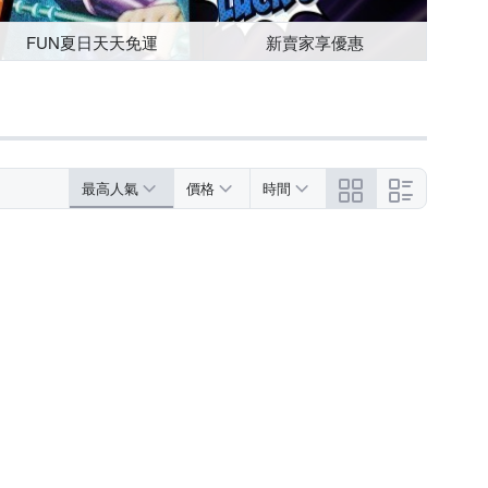
FUN夏日天天免運
新賣家享優惠
最高人氣
價格
時間