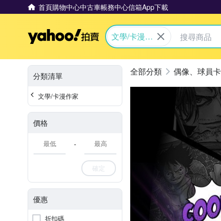
首頁
購物中心
中古車
帳務中心
信箱
App下載
Yahoo拍賣
文學/卡漫作
家
偶像、球員卡
分類清單
文學/卡漫作家
價格
-
確定
優惠
折扣碼