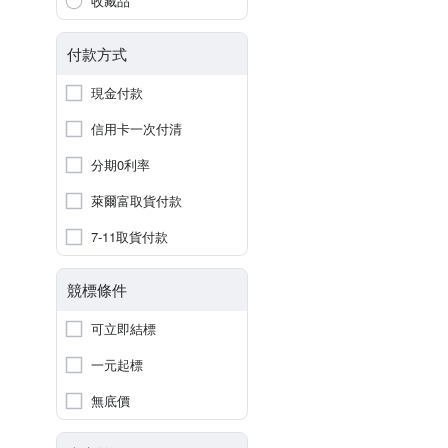
收藏品
付款方式
現金付款
信用卡一次付清
分期0利率
萊爾富取貨付款
7-11取貨付款
競標條件
可立即結標
一元起標
無底價