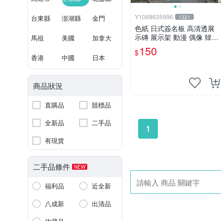
Y1068635996
台東縣
澎湖縣
金門
1321
色紙 日式簽名板 高清透展
示磚 展示架 動漫 偶像 韓星
馬祖
美國
加拿大
BTS hololive 中號 凹槽150*
150
$
150mm
香港
中國
日本
商品狀況
直購品
競標品
全新品
二手品
1
有現貨
二手品條件
NEW
福利品
近全新
八成新
出清品