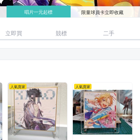
唱片一元起標
限量球員卡立即收藏
立即買
競標
二手
人氣賣家
人氣賣家