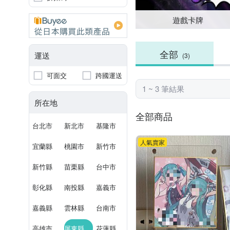
遊戲卡牌
全部
運送
(3)
可面交
跨國運送
1 ~ 3 筆結果
所在地
全部商品
台北市
新北市
基隆市
人氣賣家
宜蘭縣
桃園市
新竹市
新竹縣
苗栗縣
台中市
彰化縣
南投縣
嘉義市
嘉義縣
雲林縣
台南市
高雄市
屏東縣
花蓮縣