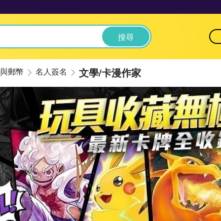
搜尋
文學/卡漫作家
與郵幣
名人簽名