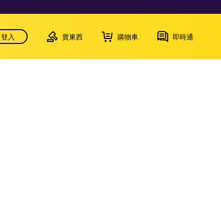
登入
賣東西
購物車
即時通