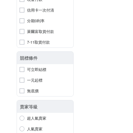
信用卡一次付清
分期0利率
萊爾富取貨付款
7-11取貨付款
競標條件
可立即結標
一元起標
無底價
賣家等級
超人氣賣家
人氣賣家