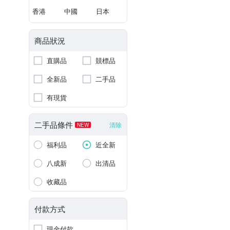
香港
中國
日本
商品狀況
直購品
競標品
全新品
二手品
有現貨
二手品條件
清除
NEW
福利品
近全新
八成新
出清品
收藏品
付款方式
現金付款