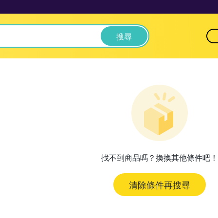
搜尋
找不到商品嗎？換換其他條件吧！
清除條件再搜尋