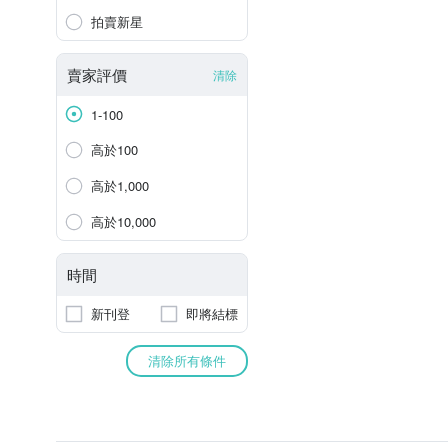
拍賣新星
賣家評價
清除
1-100
高於100
高於1,000
高於10,000
時間
新刊登
即將結標
清除所有條件