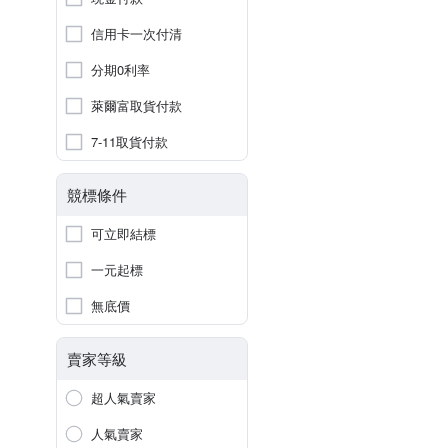
信用卡一次付清
分期0利率
萊爾富取貨付款
7-11取貨付款
競標條件
可立即結標
一元起標
無底價
賣家等級
超人氣賣家
人氣賣家