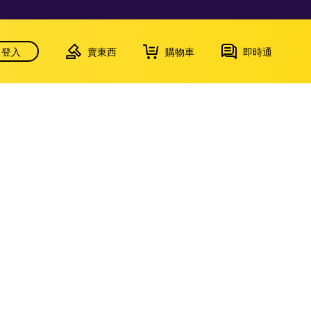
登入
賣東西
購物車
即時通