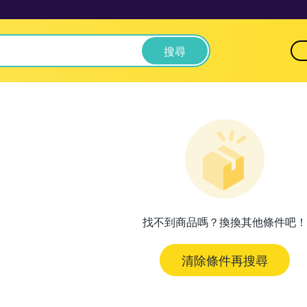
搜尋
找不到商品嗎？換換其他條件吧！
清除條件再搜尋