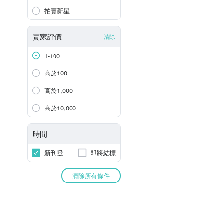
拍賣新星
賣家評價
清除
1-100
高於100
高於1,000
高於10,000
時間
新刊登
即將結標
清除所有條件