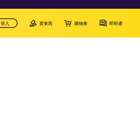
登入
賣東西
購物車
即時通