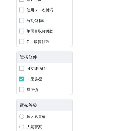
信用卡一次付清
分期0利率
萊爾富取貨付款
7-11取貨付款
競標條件
可立即結標
一元起標
無底價
賣家等級
超人氣賣家
人氣賣家