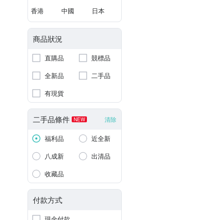
香港
中國
日本
商品狀況
直購品
競標品
全新品
二手品
有現貨
二手品條件
清除
NEW
福利品
近全新
八成新
出清品
收藏品
付款方式
現金付款