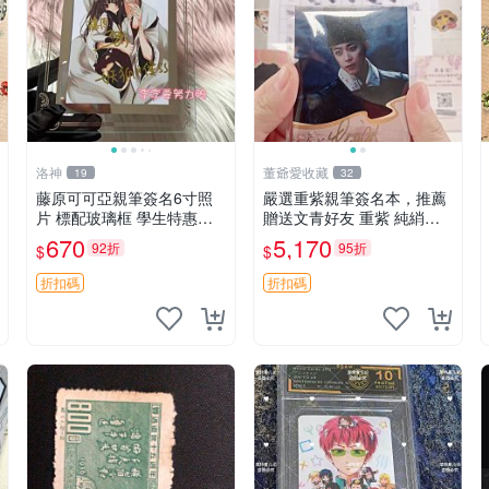
洛神
董爺愛收藏
19
32
藤原可可亞親筆簽名6寸照
嚴選重紫親筆簽名本，推薦
片 標配玻璃框 學生特惠選
贈送文青好友 重紫 純綃皮
擇三 強力推薦收藏 49元 照
規格8開
670
5,170
92折
95折
$
$
片 簽名 簽字
折扣碼
折扣碼