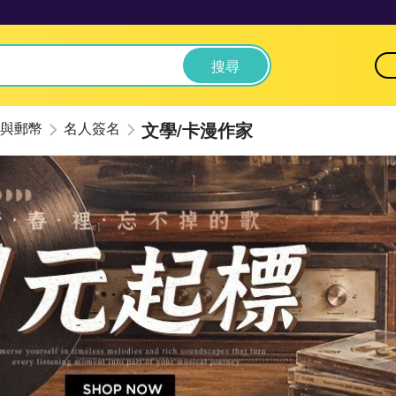
搜尋
文學/卡漫作家
與郵幣
名人簽名