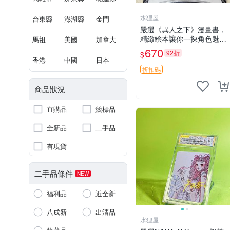
水狸屋
台東縣
澎湖縣
金門
嚴選《異人之下》漫畫書，
精緻絵本讓你一探角色魅力
馬祖
美國
加拿大
異人之下 漫畫 連環畫
670
92折
$
香港
中國
日本
折扣碼
商品狀況
直購品
競標品
全新品
二手品
有現貨
二手品條件
NEW
福利品
近全新
八成新
出清品
水狸屋