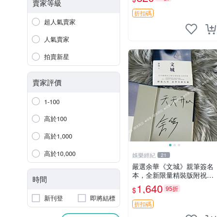
藏推薦 花嫁相片 現象級漫
賣家等級
改 相框收藏 周邊精品
折扣碼
超人氣賣家
人氣賣家
拍賣新星
賣家評價
1-100
高於100
高於1,000
高於10,000
娛樂經紀
21
嚴選余華《文城》親筆簽名
本，全新限量精裝版附祝福
時間
語 文學小說 簽名書籍 文學
1,640
95折
$
經典
新刊登
即將結標
折扣碼