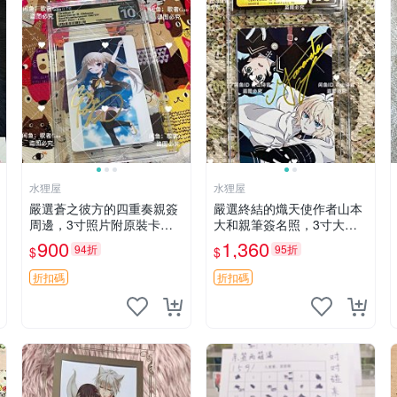
水狸屋
水狸屋
嚴選蒼之彼方的四重奏親簽
嚴選終結的熾天使作者山本
周邊，3寸照片附原裝卡磚
大和親筆簽名照，3寸大小
親簽照 收藏級 影印品 杜蕾
附原裝卡磚 終結的熾天使
900
1,360
94折
95折
$
$
斯相紙質地 限量版 Aokana
簽名照片 親筆簽名周邊
Four Rhythm 藍光紀念照
折扣碼
折扣碼
簽名