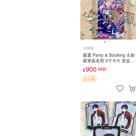
水狸屋
嚴選 Panty & Stocking 主創
親筆簽名照 3寸卡片 原盒保
証 現場直拍 精確關鍵詞：P
900
94折
$
anty Stocking 周邊 照片
折扣碼