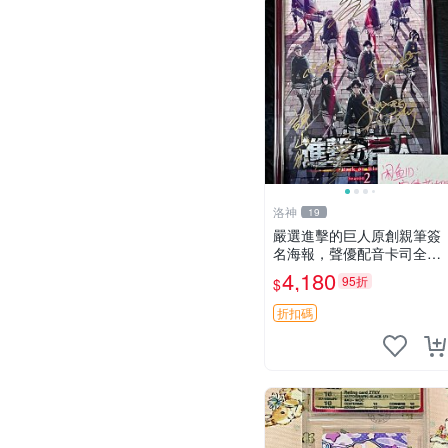
洛神
19
嚴選進擊的巨人原創親筆簽
名海報，聲優配音卡司全集
收藏推薦 艾倫、三笠、阿
4,180
95折
$
明、埃爾文巨細靡遺肖像照
折扣碼