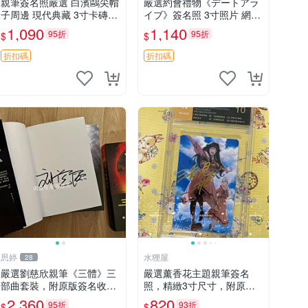
親筆簽名照嚴選 白濱鷗尖帽
嚴選約會禮物《デートアラ
子周邊 現代典藏 3寸卡磚附
イブ》簽名照 3寸照片 網路
原裝 日本回憶中古品 泡沫
原圖 實物美 希望與你見面
1,090
1,140
95折
95折
$
$
包裝 國內速遞 尖帽子 周邊
デートアライブ 簽名照 收
筆跡
藏品
折扣碼
折扣碼
思婷
水狸屋
28
嚴選劉慈欣親筆《三體》三
嚴選薰香花主題親筆簽名
部曲套裝，附原版簽名收藏
照，精緻3寸尺寸，附原裝
版 三體 規格完整 網拍無疑
卡套。收藏級品相，值得珍
2,360
820
95折
93折
$
$