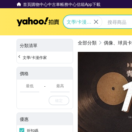
首頁
購物中心
中古車
帳務中心
信箱
App下載
Yahoo拍賣
文學/卡漫作
家
偶像、球員卡
分類清單
文學/卡漫作家
價格
-
確定
優惠
折扣碼