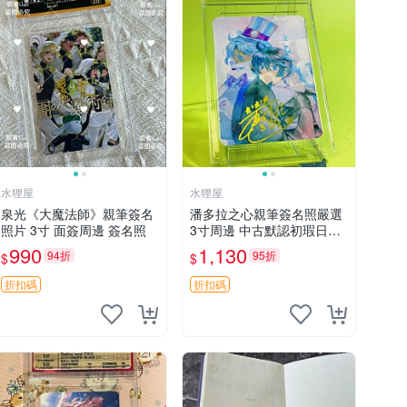
水狸屋
水狸屋
泉光《大魔法師》親筆簽名
潘多拉之心親筆簽名照嚴選
照片 3寸 面簽周邊 簽名照
3寸周邊 中古默認初瑕日版
含原裝卡磚 潘多拉之心 網
990
1,130
94折
95折
$
$
購 周邊 署名照
折扣碼
折扣碼