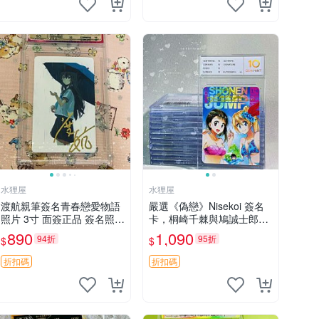
水狸屋
水狸屋
渡航親筆簽名青春戀愛物語
嚴選《偽戀》Nisekoi 簽名
照片 3寸 面簽正品 簽名照收
卡，桐崎千棘與鳩誠士郎精
藏推薦 電腦 動畫 原創漫畫
美周邊，3寸日版中古帶原
890
1,090
94折
95折
$
$
裝卡磚，國內直郵 偽戀 Nis
ekoi 簽名卡 桐崎千棘
折扣碼
折扣碼