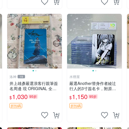
洛神
水狸屋
19
井上雄彥嚴選浪客行親筆簽
嚴選Another替身作者綾辻
名周邊 現 ORIGINAL 全新
行人的3寸簽名卡，附原裝
收藏相框附卡磚 尺寸適中
卡磚。國內直郵快速到貨。
1,030
1,150
95折
95折
$
$
浪客行 筆 記念照
Another 替身 綾辻行人 簽名
卡 周邊
折扣碼
折扣碼