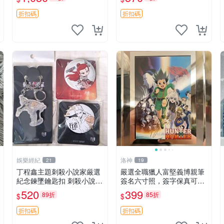
折扣碼
折扣碼
娛樂經紀
洛神
21
19
丁程鑫主題刺殺小說家厳選
嚴選全職獵人富堅義博親筆
紀念鍊墜鑰匙扣 刺殺小說家
簽名六寸照，簽字保真可擦
丁程鑫 鍊墜
認，全新收藏好物，限量發
520
399
89折
85折
$
$
售 全職獵人 富堅義博 簽名
照片
折扣碼
折扣碼