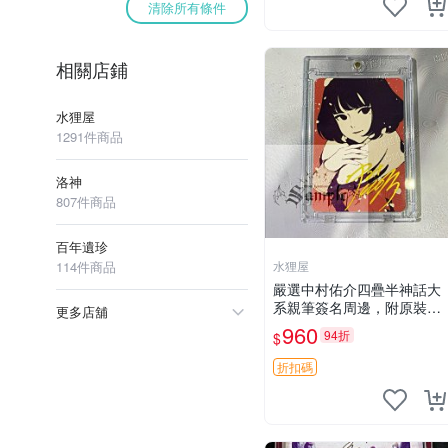
清除所有條件
相關店鋪
水狸屋
1291件商品
洛神
807件商品
百年遺珍
114件商品
水狸屋
嚴選中村佑介四疊半神話大
系親筆簽名周邊，附原裝卡
更多店舖
磚 亞克力照片 3寸大小 簽名
960
94折
$
照 收藏級 周邊商品
折扣碼