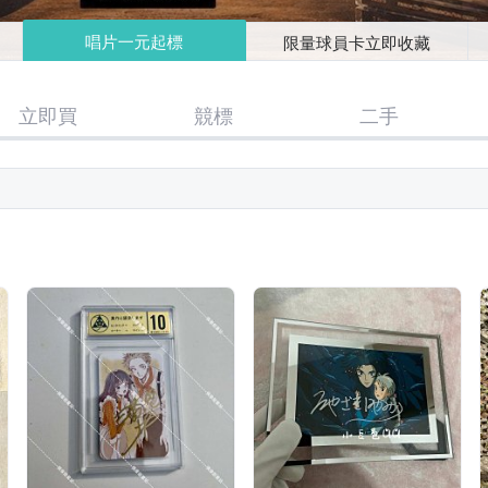
唱片一元起標
限量球員卡立即收藏
立即買
競標
二手