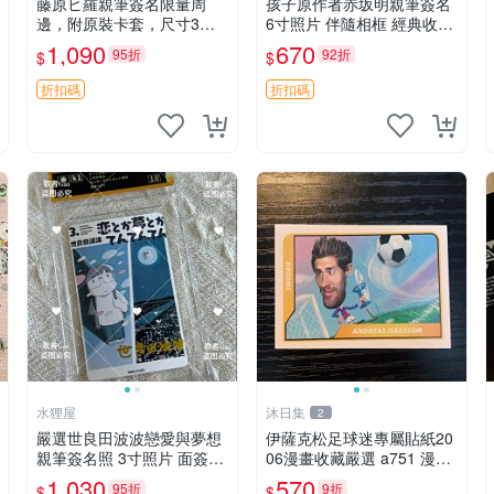
藤原ヒ羅親筆簽名限量周
孩子原作者赤坂明親筆簽名
邊，附原裝卡套，尺寸3
6寸照片 伴隨相框 經典收藏
寸，中古輕瑕 會長大人 親
周邊 官方認證
1,090
670
95折
92折
$
$
筆 簽名 周邊 卡套 3寸 中古
初瑕
折扣碼
折扣碼
水狸屋
沐日集
2
嚴選世良田波波戀愛與夢想
伊薩克松足球迷專屬貼紙20
親筆簽名照 3寸照片 面簽周
06漫畫收藏嚴選 a751 漫畫
邊 照片卡磚
貼紙 足球迷
1,030
570
95折
9折
$
$