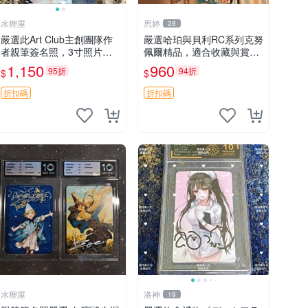
水狸屋
思婷
28
嚴選此Art Club主創團隊作
嚴選哈珀與貝利RC系列克努
者親筆簽名照，3寸照片附
佩爾精品，適合收藏與賞玩
原裝卡磚。收藏級面簽照，
RC 玩具 陶瓷
1,150
960
95折
94折
$
$
適合藝術愛好者收藏與展
示。 3寸 簽名 照片
折扣碼
折扣碼
水狸屋
洛神
19