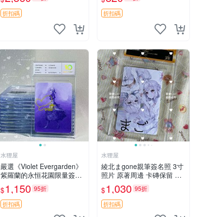
真品 收藏推薦 《三體》全
藏。 薰香花 花卉 照片
系列親筆簽名版 電影原著珍
折扣碼
折扣碼
藏必備 劉慈欣 《三體》
水狸屋
水狸屋
嚴選《Violet Evergarden》
綾北まgone親筆簽名照 3寸
紫羅蘭的永恒花園限量簽名
照片 原著周邊 卡磚保留 完
卡，3寸帶原裝卡磚 日本中
璧簽名照 原創周邊 電紙書
1,150
1,030
95折
95折
$
$
古收藏推薦 薇爾莉特 曜佳
尺寸 Signed Foto 作者專輯
奈 筆記本
綾北まgone 正版收藏
折扣碼
折扣碼