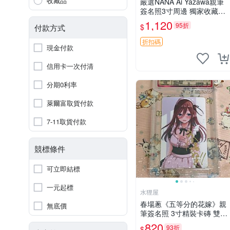
收藏品
嚴選NANA Ai Yazawa親筆
簽名照3寸周邊 獨家收藏品
含卡磚 日版中古 默認初瑕
1,120
95折
$
付款方式
周邊 照片 署名
折扣碼
現金付款
信用卡一次付清
分期0利率
萊爾富取貨付款
7-11取貨付款
競標條件
可立即結標
一元起標
水狸屋
春場蔥《五等分的花嫁》親
無底價
筆簽名照 3寸精裝卡磚 雙面
收藏相框 親簽限量周邊 收
820
93折
$