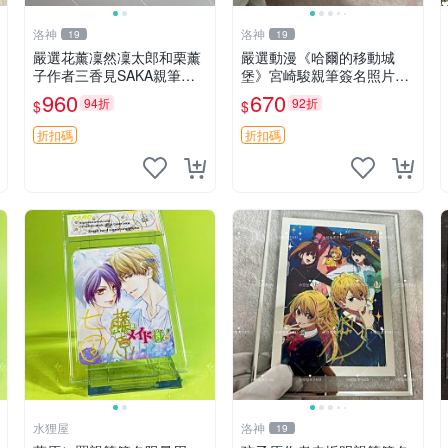
洛神
洛神
19
19
嚴選花薰凜然凜太郎和栗薰
嚴選動漫《哈爾的移動城
子作者三香見SAKA親筆簽
堡》宮崎駿親筆簽名照片，
名照，限量小卡尺寸約5.5x
6寸含框珍藏版 哈爾的移動
960
670
94折
92折
$
$
8.4cm，附原裝卡磚。收藏
城堡 簽名照 公仔周邊
家推薦！僅此數量。 花薰凜
折扣碼
折扣碼
然 和栗薰子 三香見
水狸屋
洛神
19