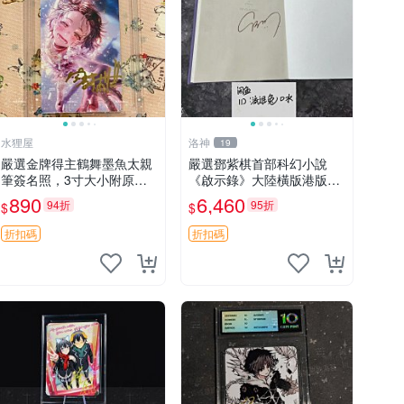
水狸屋
洛神
19
嚴選金牌得主鶴舞墨魚太親
嚴選鄧紫棋首部科幻小說
筆簽名照，3寸大小附原裝
《啟示錄》大陸橫版港版官
相框卡磚。收藏真跡推薦！
版推薦 科幻文學 簽名珍藏
890
6,460
94折
95折
$
$
周邊限量版適合珍藏。 金メ
啟示錄 鄧紫棋 科幻
ダリスト 鈦合金 照片簽名
折扣碼
折扣碼