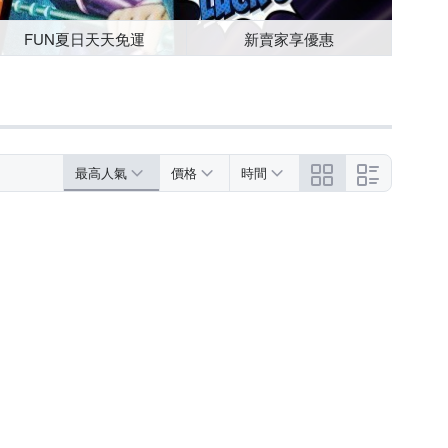
FUN夏日天天免運
新賣家享優惠
最高人氣
價格
時間