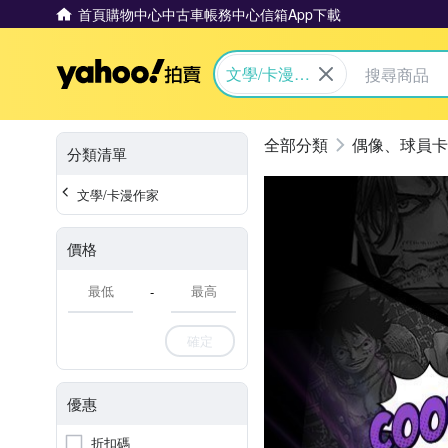
首頁
購物中心
中古車
帳務中心
信箱
App下載
Yahoo拍賣
文學/卡漫作
家
偶像、球員卡
分類清單
文學/卡漫作家
價格
-
確定
優惠
折扣碼