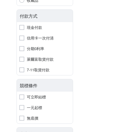
收藏品
付款方式
現金付款
信用卡一次付清
分期0利率
萊爾富取貨付款
7-11取貨付款
競標條件
可立即結標
一元起標
無底價