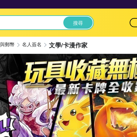
搜尋
文學/卡漫作家
與郵幣
名人簽名