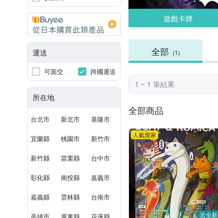
遊戲卡牌
全部
運送
(1)
可面交
跨國運送
1 ~ 1 筆結果
所在地
全部商品
台北市
新北市
基隆市
人氣賣家
宜蘭縣
桃園市
新竹市
新竹縣
苗栗縣
台中市
彰化縣
南投縣
嘉義市
嘉義縣
雲林縣
台南市
近全新
高雄市
屏東縣
花蓮縣