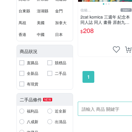
信箱
台東縣
澎湖縣
金門
3967
paul600510@yahoo.com.tw
2cat komica 三週年 紀念本
同人誌 同人 畫冊 原創九成
馬祖
美國
加拿大
新
208
$
香港
中國
日本
商品狀況
直購品
競標品
全新品
二手品
1
有現貨
二手品條件
NEW
福利品
近全新
八成新
出清品