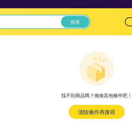
搜尋
找不到商品嗎？換換其他條件吧！
清除條件再搜尋