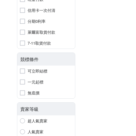
信用卡一次付清
分期0利率
萊爾富取貨付款
7-11取貨付款
競標條件
可立即結標
一元起標
無底價
賣家等級
超人氣賣家
人氣賣家