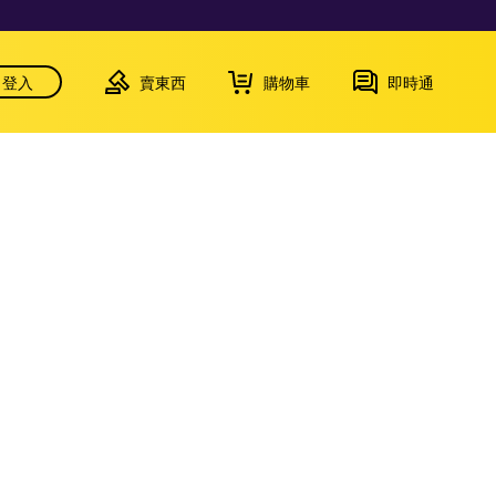
登入
賣東西
購物車
即時通