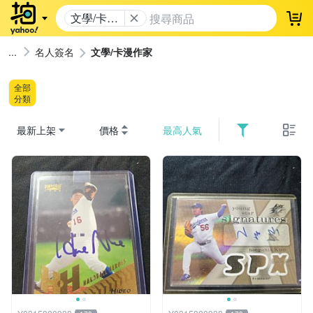
文學/卡漫
登
作家
名人簽名
文學/卡漫作家
全部
分類
最新上架
價格
最高人氣