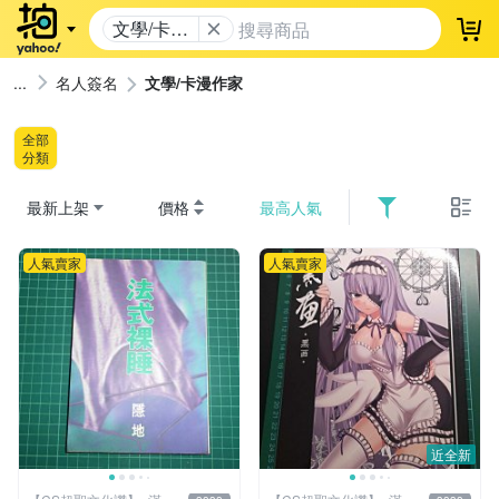
文學/卡漫
登
作家
名人簽名
文學/卡漫作家
全部
分類
最新上架
價格
最高人氣
人氣賣家
人氣賣家
近全新