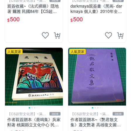
【CS超聖文化讚】~滿千
【CS超聖文化讚】~滿千
3838
3838
元送運
元送運
親簽收藏~《法式裸睡》隱地
darkmaya親簽畫《黑画- dar
著 爾雅 民國84年【CS超聖
kmaya 個人畫》2010年全彩
文化2讚】
【CS超聖文化讚】
500
500
$
$
人氣賣家
人氣賣家
【CS超聖文化讚】~滿千
【CS超聖文化讚】~滿千
3838
3838
元送運
元送運
作者親簽贈本《鹿鳴集》吳家
作者親簽贈本~《艷君散文
勲著 桃園縣立文化中心 民國
集》蕭文艷著 高雄復文圖書
85年初版 8成新 【CS超聖文
1997年修訂版 【CS超聖文化