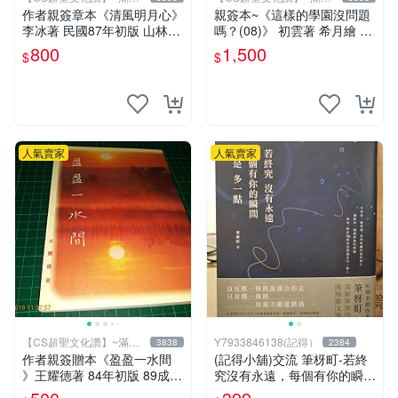
元送運
元送運
作者親簽章本《清風明月心》
親簽本~《這樣的學園沒問題
李冰著 民國87年初版 山林書
嗎？(08)》 初雲著 希月繪 飛
局出版 書緣有微斑 【CS 超
燕文創 書況新【CS超聖文化
800
1,500
$
$
聖文化讚】
2讚】
人氣賣家
人氣賣家
【CS超聖文化讚】~滿千
Y7933846138(記得）
3838
2384
元送運
作者親簽贈本《盈盈一水間
(記得小舖)交流 筆枒町-若終
》王耀德著 84年初版 89成新
究沒有永遠，每個有你的瞬間
【CS超聖文化讚】
都是多一點【限量作者親簽