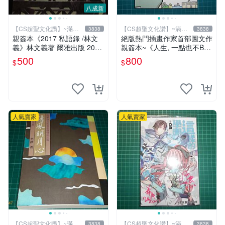
八成新
【CS超聖文化讚】~滿千
【CS超聖文化讚】~滿千
3838
3838
元送運
元送運
親簽本《2017 私語錄 /林文
絕版熱門插畫作家首部圖文作
義》林文義著 爾雅出版 2018
親簽本~《人生, 一點也不BL
年初版【CS超聖文化讚】
UE~阿雜的事就用笑容迎擊
500
800
$
$
吧！》Ning著/繪 悅知文化
人氣賣家
人氣賣家
【CS超聖文化讚】~滿千
【CS超聖文化讚】~滿千
3838
3838