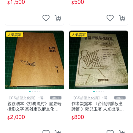
1,500
500
$
$
化讚】
讚】
人氣賣家
人氣賣家
【CS超聖文化讚】~滿千
【CS超聖文化讚】~滿千
3838
3838
元送運
元送運
親簽贈本《打狗漁村》盧昱端
作者親簽本 《台語押韻啟應
攝影文字 高雄市政府文化局
詩篇 》鄭兒玉著 人光出版社
2013年初版 【CS超聖文化
2002年初版 9成新 【CS超聖
2,000
800
$
$
讚】
文化讚】