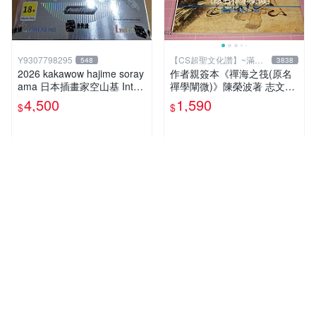
Y9307798295
【CS超聖文化讚】~滿千
548
3838
元送運
2026 kakawow hajime soray
作者親簽本《禪海之筏(原名
ama 日本插畫家空山基 Inter
禪學闡微)》陳榮波著 志文出
national國際版官方收藏簽名
版1993年再版 有註記【CS超
4,500
1,590
$
$
盒卡
聖文化讚】
競標
剩2小時
人氣賣家
人氣賣家