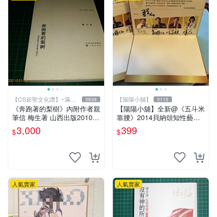
【CS超聖文化讚】~滿千
【陽陽小舖】
3838
3115
元送運
《奔跑著的梨樹》內附作者親
【陽陽小舖】全新@《五斗米
筆信 梅生著 山西出版2010年
靠腰》2014貝納頌知性藝文
第一版一刷 【CS超聖文化
季 演員親筆簽名邀請函(馬克
3,000
399
$
$
讚】
黃迪揚 郭耀仁 林家麒 蔡亘
晏)
人氣賣家
人氣賣家