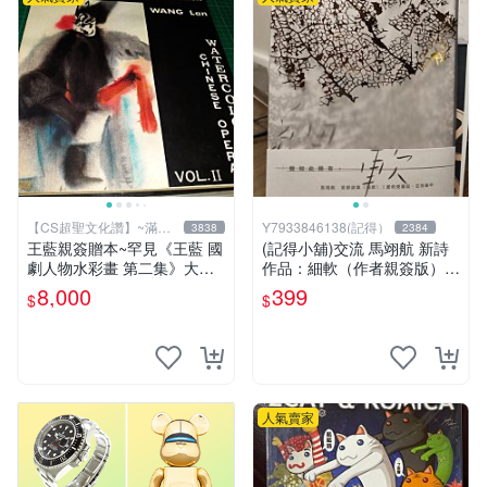
【CS超聖文化讚】~滿千
Y7933846138(記得）
3838
2384
元送運
王藍親簽贈本~罕見《王藍 國
(記得小舖)交流 馬翊航 新詩
劇人物水彩畫 第二集》大本
作品：細軟（作者親簽版）全
【 CS超聖文化讚】
新 換張景嵐成語蕎張艾亞辜
8,000
399
$
$
莞允鄭家純等簽名寫真書
人氣賣家