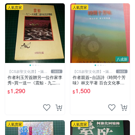
人氣賣家
人氣賣家
八成新
【CS超聖文化讚】~滿千
【CS超聖文化讚】~滿千
3838
3838
元送運
元送運
作者利玉芳簽贈另一位作家李
作者親簽~台語詩《時間个芳
秀~買一送一《震鯨 - 九二一
味》林文平著 百合文化事業
大地震二週年紀念詩專輯》女
2006.10初版一刷 附光碟【C
1,290
1,500
$
$
鯨詩社編 (贈 利玉芳小詩集)
S超聖文化讚】
人氣賣家
人氣賣家