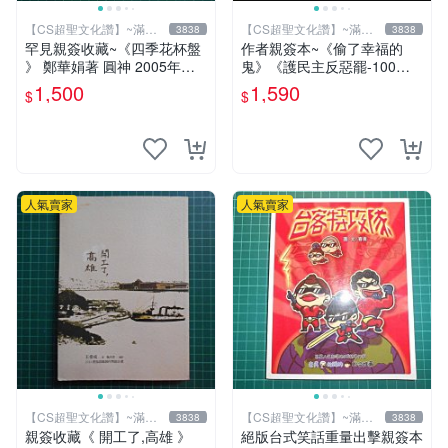
【CS超聖文化讚】~滿千
【CS超聖文化讚】~滿千
3838
3838
元送運
元送運
罕見親簽收藏~《四季花杯盤
作者親簽本~《偷了幸福的
》 鄭華娟著 圓神 2005年初
鬼》《護民主反惡罷-100萬
版【CS超聖文化2讚】
步走大安》二本合售 羅智強
1,500
1,590
$
$
著 精裝小冊【CS超聖文化
讚】
人氣賣家
人氣賣家
【CS超聖文化讚】~滿千
【CS超聖文化讚】~滿千
3838
3838
元送運
元送運
親簽收藏《 開工了,高雄 》
絕版台式笑話重量出擊親簽本