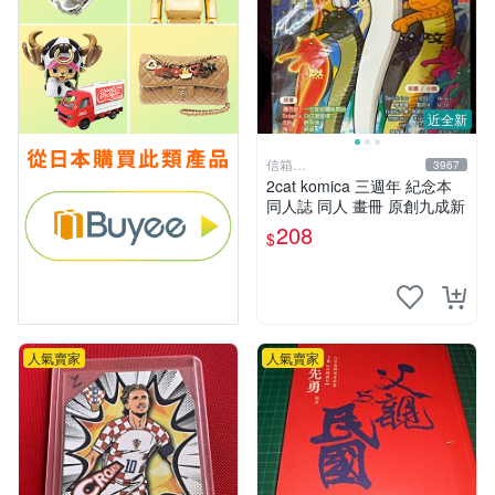
近全新
信箱
3967
paul600510@yahoo.com.tw
2cat komica 三週年 紀念本
同人誌 同人 畫冊 原創九成新
208
$
人氣賣家
人氣賣家