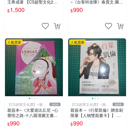
王希成著 【CS超聖文化2
~《台客特攻隊》春貴文.圖
讚】
布克文化【CS超聖文化2讚】
1,500
990
$
$
人氣賣家
人氣賣家
【CS超聖文化讚】~滿千
【CS超聖文化讚】~滿千
3838
3838
元送運
元送運
親簽本~《大愛道比丘尼 ~心
親簽本 ~《行星凱倫》贈首刷
覺悟之路-十八羅漢圖文書》
限量【人物雙面書卡】】 初
妍因改寫 羅莎繪 佛光文化
野 晴著 RUM繪 獨步 書況新
990
990
$
$
【CS超聖文化2讚】
【CS超聖文化2讚】