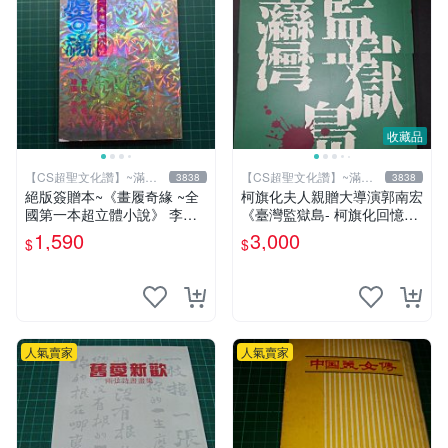
收藏品
【CS超聖文化讚】~滿千
【CS超聖文化讚】~滿千
3838
3838
元送運
元送運
絕版簽贈本~《畫履奇緣 ~全
柯旗化夫人親贈大導演郭南宏
國第一本超立體小說》 李奇
《臺灣監獄島- 柯旗化回憶
著 李奇繪圖【CS超聖文化2
錄》柯旗化著 第一出版社 20
1,590
3,000
$
$
讚】
02年修訂再版 【CS超聖文化
讚】
人氣賣家
人氣賣家