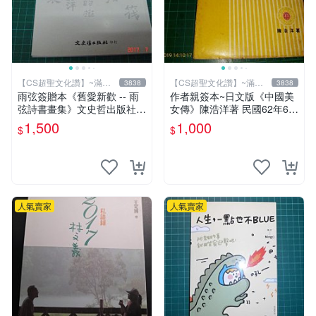
【CS超聖文化讚】~滿千
【CS超聖文化讚】~滿千
3838
3838
元送運
元送運
雨弦簽贈本《舊愛新歡 -- 雨
作者親簽本~日文版《中國美
弦詩書畫集》文史哲出版社
女傳》陳浩洋著 民國62年6月
印 民國85年初版 9成新 【CS
出版 【CS超聖文化讚】
1,500
1,000
$
$
超聖文化讚】
人氣賣家
人氣賣家