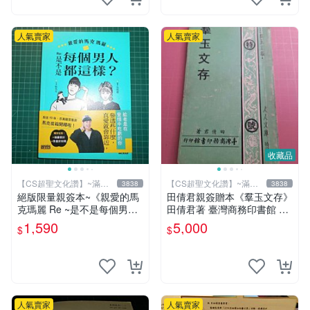
人氣賣家
人氣賣家
收藏品
【CS超聖文化讚】~滿千
【CS超聖文化讚】~滿千
3838
3838
元送運
元送運
絕版限量親簽本~《親愛的馬
田倩君親簽贈本《羣玉文存》
克瑪麗 Re ~是不是每個男人
田倩君著 臺灣商務印書館 民
都這樣？（附贈快速通關信
國61年初版 有劃註記【CS超
1,590
5,000
$
$
封）》附書腰 歐馬克 吳瑪麗
聖文化讚】
繪三采 書新
人氣賣家
人氣賣家