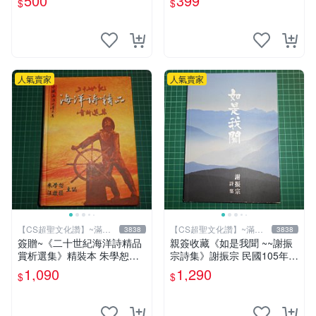
500
399
$
$
版】換張景嵐成語蕎辜莞允等
簽名寫真書
人氣賣家
人氣賣家
【CS超聖文化讚】~滿千
【CS超聖文化讚】~滿千
3838
3838
元送運
元送運
簽贈~《二十世紀海洋詩精品
親簽收藏《如是我聞 ~~謝振
賞析選集》精裝本 朱學恕等
宗詩集》謝振宗 民國105年初
主編 詩藝文 2002年初版【C
版【CS超聖文化2讚】
1,090
1,290
$
$
S超聖文化2讚】