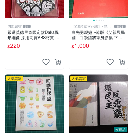
四海尋寶
【CS超聖文化讚】~滿千
51
3838
元送運
嚴選莫德里奇限定款Daka異
白先勇親簽 ~港版《父親與民
形雕像 採用高質ABS材質 聲
國 - 白崇禧將軍身影集 下
光動力顯示 適合收藏家 國際
冊》白先勇編 天地出版 2012
220
1,000
$
$
足壇巨星 異形造型 限量版 A
年初版 .香港【CS超聖文化
BS雕像 收藏推薦
讚】
人氣賣家
人氣賣家
收藏品