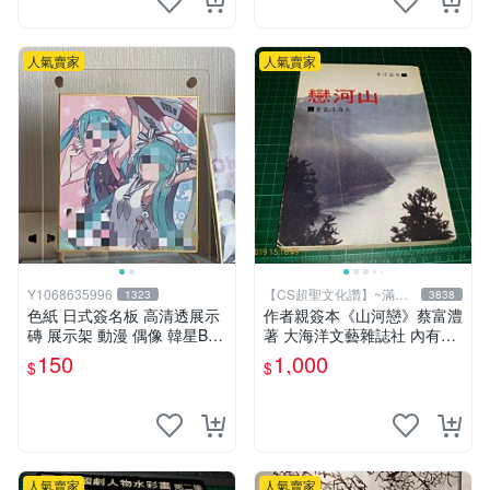
人氣賣家
人氣賣家
Y1068635996
【CS超聖文化讚】~滿千
1323
3838
元送運
色紙 日式簽名板 高清透展示
作者親簽本《山河戀》蔡富澧
磚 展示架 動漫 偶像 韓星BT
著 大海洋文藝雜誌社 內有註
S hololive 中號 凹槽150*150
記【CS超聖文化讚】
150
1,000
$
$
mm
人氣賣家
人氣賣家