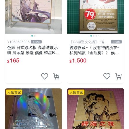
Y1068635996
【CS超聖文化讚】~滿千
1323
3838
元送運
色紙 日式簽名板 高清透展示
親簽收藏~《 沒有神的所在~
磚 展示架 動漫 偶像 韓星BT
私房閱讀《金瓶梅》》 侯文
S hololive 大號 凹槽182*202
詠著 皇冠 民2009年初版 【C
165
1,500
$
$
mm
S超聖文化2讚】
人氣賣家
人氣賣家