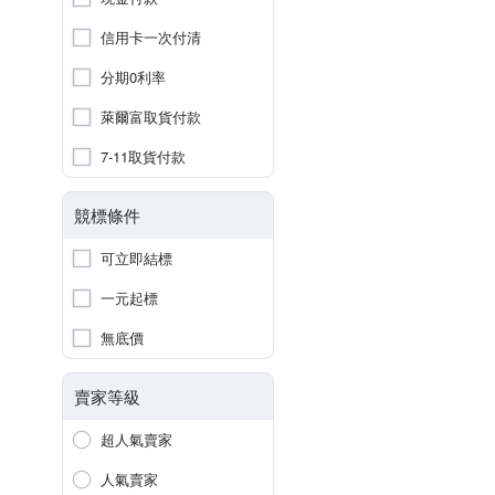
信用卡一次付清
分期0利率
萊爾富取貨付款
7-11取貨付款
競標條件
可立即結標
一元起標
無底價
賣家等級
超人氣賣家
人氣賣家