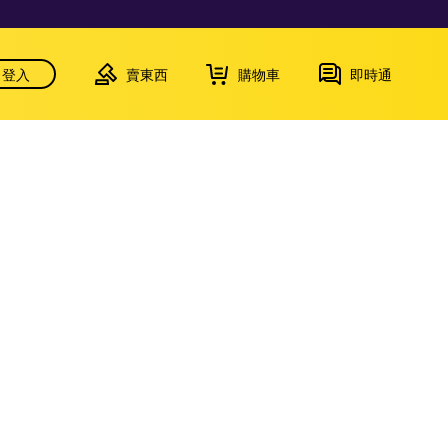
登入
賣東西
購物車
即時通