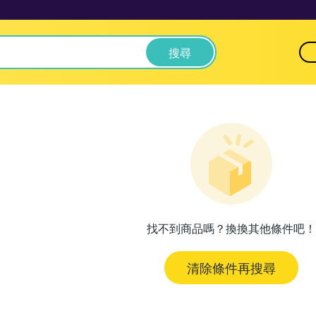
搜尋
找不到商品嗎？換換其他條件吧！
清除條件再搜尋