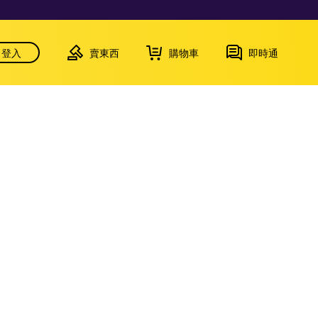
登入
賣東西
購物車
即時通