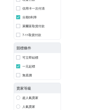
信用卡一次付清
分期0利率
萊爾富取貨付款
7-11取貨付款
競標條件
可立即結標
一元起標
無底價
賣家等級
超人氣賣家
人氣賣家