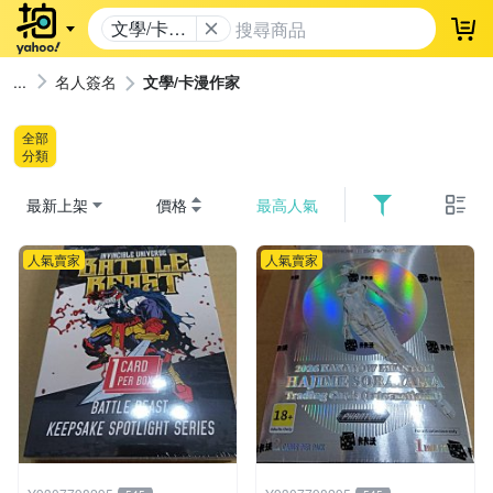
文學/卡漫
登
作家
名人簽名
文學/卡漫作家
全部
分類
最新上架
價格
最高人氣
人氣賣家
人氣賣家