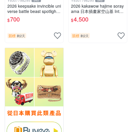
Y9307798295
Y9307798295
545
545
2026 keepsake invincible uni
2026 kakawow hajime soray
verse battle beast spotlight
ama 日本插畫家空山基 Inter
戰鬥野獸簽名盒卡
national國際版官方收藏簽名
700
4,500
$
$
盒卡
競標
競標
剩2天
剩2天