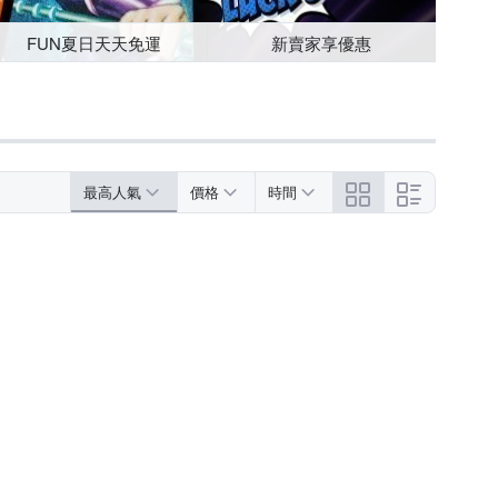
FUN夏日天天免運
新賣家享優惠
最高人氣
價格
時間