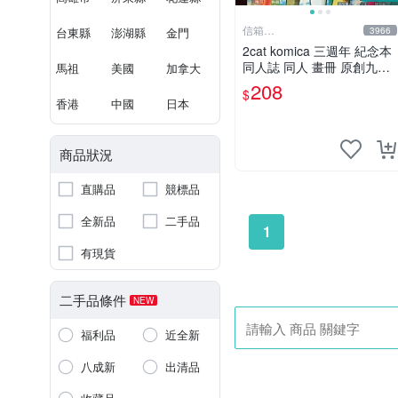
信箱
台東縣
澎湖縣
金門
3966
paul600510@yahoo.com.tw
2cat komica 三週年 紀念本
同人誌 同人 畫冊 原創九成
馬祖
美國
加拿大
新
208
$
香港
中國
日本
商品狀況
直購品
競標品
全新品
二手品
1
有現貨
二手品條件
NEW
福利品
近全新
八成新
出清品