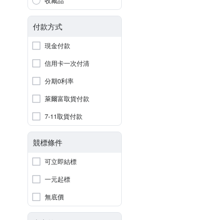
收藏品
付款方式
現金付款
信用卡一次付清
分期0利率
萊爾富取貨付款
7-11取貨付款
競標條件
可立即結標
一元起標
無底價