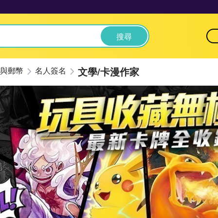
搜尋
文學/卡漫作家
與郵幣
名人簽名