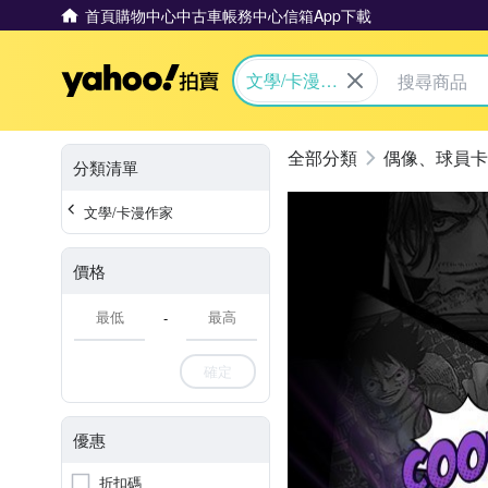
首頁
購物中心
中古車
帳務中心
信箱
App下載
Yahoo拍賣
文學/卡漫作
家
偶像、球員卡
分類清單
文學/卡漫作家
價格
-
確定
優惠
折扣碼