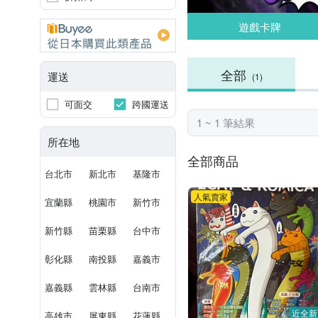
遊戲卡牌
全部
運送
(1)
可面交
跨國運送
1 ~ 1 筆結果
所在地
全部商品
台北市
新北市
基隆市
人氣賣家
宜蘭縣
桃園市
新竹市
新竹縣
苗栗縣
台中市
彰化縣
南投縣
嘉義市
嘉義縣
雲林縣
台南市
近全新
高雄市
屏東縣
花蓮縣