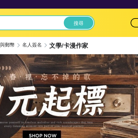
搜尋
文學/卡漫作家
與郵幣
名人簽名