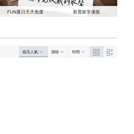
FUN夏日天天免運
新賣家享優惠
最高人氣
價格
時間