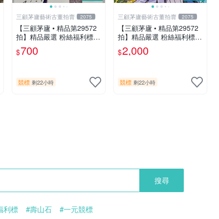
三顧茅廬藝術古董拍賣
三顧茅廬藝術古董拍賣
2075
2075
【三顧茅廬 • 精品第29572
【三顧茅廬 • 精品第29572
拍】精品嚴選 粉絲福利標
拍】精品嚴選 粉絲福利標
韓國排名前30名插畫家Pinn
日本動漫大師 車田正美簽名
700
2,000
$
$
作品～有作者親筆簽名！ 特
照片《聖鬥士星矢》！ 特惠
惠起標 無底價
起標 無底價
競標
競標
剩22小時
剩22小時
搜尋
福利標
#壽山石
#一元競標