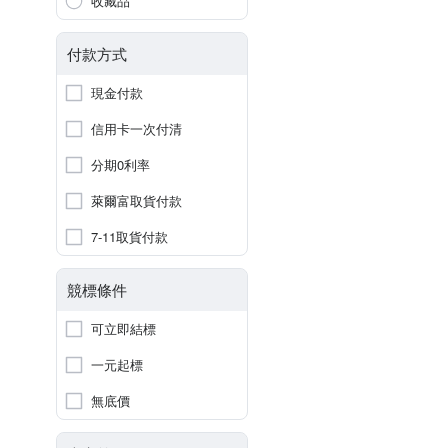
收藏品
付款方式
現金付款
信用卡一次付清
分期0利率
萊爾富取貨付款
7-11取貨付款
競標條件
可立即結標
一元起標
無底價