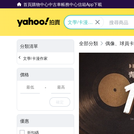
首頁
購物中心
中古車
帳務中心
信箱
App下載
Yahoo拍賣
文學/卡漫作
家
偶像、球員卡
分類清單
文學/卡漫作家
價格
-
確定
優惠
折扣碼