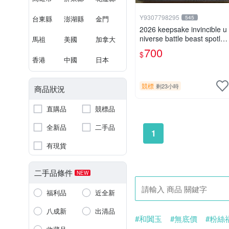
Y9307798295
台東縣
澎湖縣
金門
545
2026 keepsake invincible u
niverse battle beast spotlig
馬祖
美國
加拿大
ht 戰鬥野獸簽名盒卡
700
$
香港
中國
日本
競標
剩23小時
商品狀況
直購品
競標品
全新品
二手品
1
有現貨
二手品條件
NEW
福利品
近全新
八成新
出清品
#和闐玉
#無底價
#粉絲