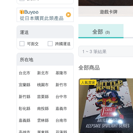
遊戲卡牌
全部
運送
(3)
可面交
跨國運送
1 ~ 3 筆結果
所在地
全部商品
台北市
新北市
基隆市
人氣賣家
宜蘭縣
桃園市
新竹市
新竹縣
苗栗縣
台中市
彰化縣
南投縣
嘉義市
嘉義縣
雲林縣
台南市
高雄市
屏東縣
花蓮縣