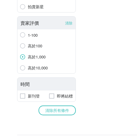
拍賣新星
賣家評價
清除
1-100
高於100
高於1,000
高於10,000
時間
新刊登
即將結標
清除所有條件