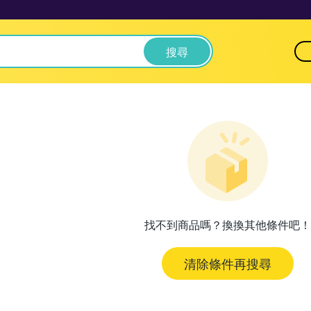
搜尋
找不到商品嗎？換換其他條件吧！
清除條件再搜尋