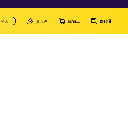
登入
賣東西
購物車
即時通