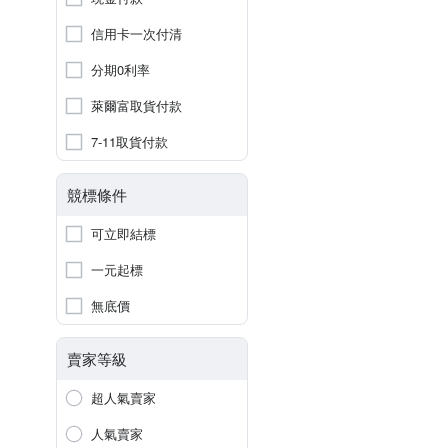
信用卡一次付清
分期0利率
萊爾富取貨付款
7-11取貨付款
競標條件
可立即結標
一元起標
無底價
賣家等級
超人氣賣家
人氣賣家