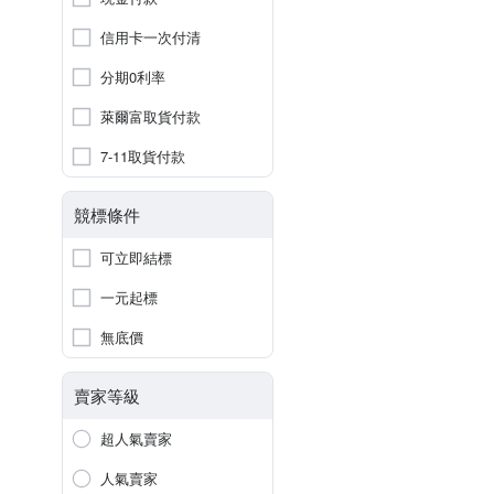
信用卡一次付清
分期0利率
萊爾富取貨付款
7-11取貨付款
競標條件
可立即結標
一元起標
無底價
賣家等級
超人氣賣家
人氣賣家