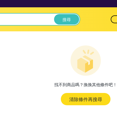
搜尋
找不到商品嗎？換換其他條件吧！
清除條件再搜尋