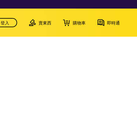
登入
賣東西
購物車
即時通