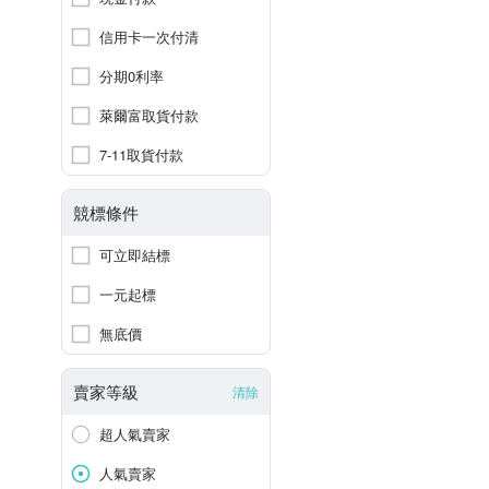
信用卡一次付清
分期0利率
萊爾富取貨付款
7-11取貨付款
競標條件
可立即結標
一元起標
無底價
賣家等級
清除
超人氣賣家
人氣賣家