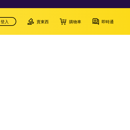
登入
賣東西
購物車
即時通