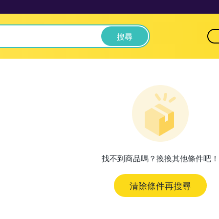
搜尋
找不到商品嗎？換換其他條件吧！
清除條件再搜尋