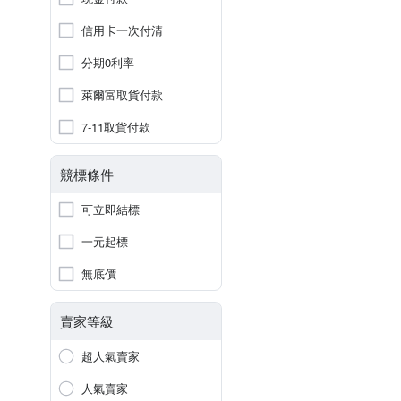
信用卡一次付清
分期0利率
萊爾富取貨付款
7-11取貨付款
競標條件
可立即結標
一元起標
無底價
賣家等級
超人氣賣家
人氣賣家