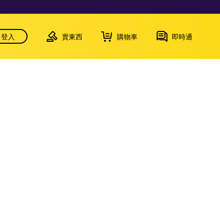
登入
賣東西
購物車
即時通