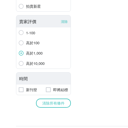
拍賣新星
賣家評價
清除
1-100
高於100
高於1,000
高於10,000
時間
新刊登
即將結標
清除所有條件