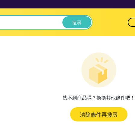
搜尋
找不到商品嗎？換換其他條件吧！
清除條件再搜尋