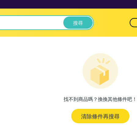
搜尋
找不到商品嗎？換換其他條件吧！
清除條件再搜尋