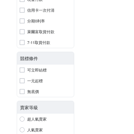
信用卡一次付清
分期0利率
萊爾富取貨付款
7-11取貨付款
競標條件
可立即結標
一元起標
無底價
賣家等級
超人氣賣家
人氣賣家