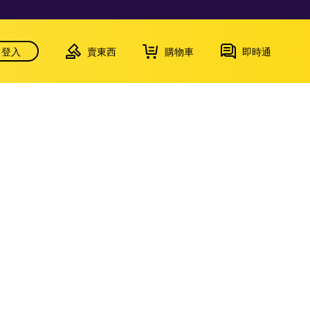
登入
賣東西
購物車
即時通