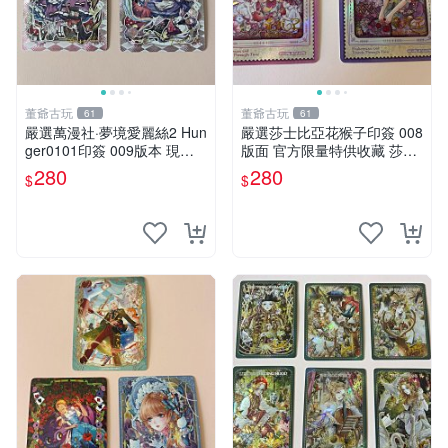
董爺古玩
董爺古玩
61
61
嚴選萬漫社·夢境愛麗絲2 Hun
嚴選莎士比亞花猴子印簽 008
ger0101印簽 009版本 現象
版面 官方限量特供收藏 莎士
卡 售賣中 愛麗絲幻象卡 視覺
比亞花猴子 印簽 版本
280
280
$
$
系 卡牌收藏