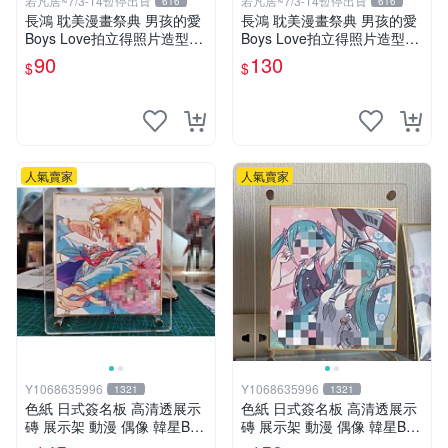
若凡居~7/3-14暫停出貨
若凡居~7/3-14暫停出貨
616
616
長鴻 耽美漫畫祭典 男孩的愛
長鴻 耽美漫畫祭典 男孩的愛
Boys Love拍立得照片造型透
Boys Love拍立得照片造型透
卡 第二彈 不良的津田同學和
卡 第二彈 超值星期五的sex +
90
130
$
$
輔導老師.增田關係很差
劇毒甜心
人氣賣家
人氣賣家
Y1068635996
Y1068635996
1321
1321
色紙 日式簽名板 高清透展示
色紙 日式簽名板 高清透展示
磚 展示架 動漫 偶像 韓星BT
磚 展示架 動漫 偶像 韓星BT
S hololive 小號 凹槽122*137
S hololive 中號 凹槽150*150