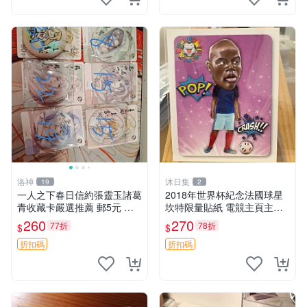
洛神
沐日集
19
2
一人之下春日信約張靈玉諸葛
2018年世界杯紀念法國球星
青收藏卡嚴選推薦 郵5元 滿
坎特限量貼紙 電競主頁主題
拍下不付款等改後再付 一人
推薦 英超 替補席
260
270
77折
78折
$
$
之下 張靈玉 談笑生
折扣碼
折扣碼