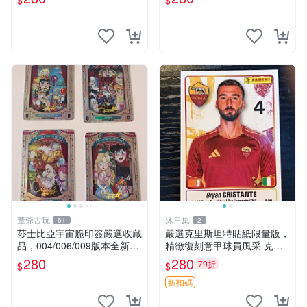
$
$
珠筆印簽 收藏品
本
董爺古玩
沐日集
61
2
莎士比亞宇宙脆印簽嚴選收藏
嚴選克里斯坦特貼紙限量版，
品，004/006/009版本全新上
精緻復刻意甲球員風采 克里
架 宇宙脆印簽 004 版 楊樹紙
斯坦特 粘土貼紙 冊裝 2023
280
280
79折
$
$
質 薩士比亞特藏 莎士比亞宇
意大利足球明星
宙脆印簽006版 正規紙張手
折扣碼