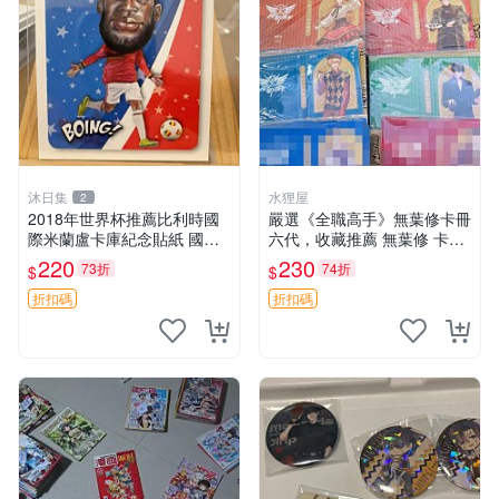
沐日集
水狸屋
2
2018年世界杯推薦比利時國
嚴選《全職高手》無葉修卡冊
際米蘭盧卡庫紀念貼紙 國際
六代，收藏推薦 無葉修 卡冊
足球 網拍紀念品 籤卡庫貼紙
全職高手
220
230
73折
74折
$
$
折扣碼
折扣碼