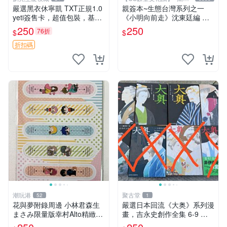
元送運
嚴選黑衣休寧凱 TXT正規1.0
親簽本~生態台灣系列之一
yeti簽售卡，超值包裝，基本
《小明向前走》沈東廷編 東
無瑕，拍下即送花束 簽售卡
廷漫畫工作室 民國92年 大本
250
250
76折
$
$
黑衣 休寧凱
【CS 超聖文化讚】
折扣碼
潮玩港
聚古堂
52
1
花與夢附錄周邊 小林君森生
嚴選日本回流《大奥》系列漫
まさみ限量版幸村Alto精緻公
畫，吉永史創作全集 6-9 卷
仔 伊沢玲手繪幸村阿爾ト收
大奥 吉永史 漫畫卷