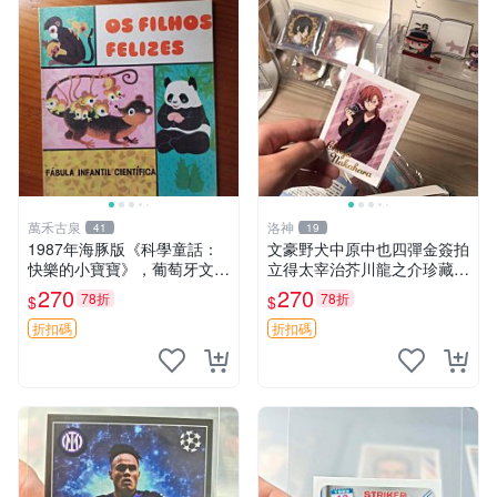
萬禾古泉
洛神
41
19
1987年海豚版《科學童話：
文豪野犬中原中也四彈金簽拍
快樂的小寶寶》，葡萄牙文2
立得太宰治芥川龍之介珍藏版
0開平裝，內頁乾淨整潔，插
已到貨可數購實物精美安心收
270
270
78折
78折
$
$
圖色彩鮮艷，詳述袋鼠、企鵝
藏 中原中也 四彈 拍立得
等動物寶寶成長趣事，嚴選推
折扣碼
折扣碼
薦。科學童話 動物