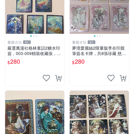
董爺古玩
董爺古玩
61
61
嚴選萬漫社格林童話2糖水印
夢境愛麗絲2限量版李在印親
簽，003-009精裝收藏張，限
筆簽名卡牌，共8張珍藏 慈愛
量推薦 格林童話 糖水印簽 收
李在印夢境愛麗絲2 CLD手繪
280
280
$
$
藏張
原畫收藏 004-008