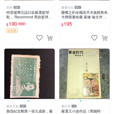
思婷
董爺古玩
28
61
特雷揚專注設計款嚴選籃球
榮耀之約全職高手水族館角色
鞋， Recommnd 男款籃球運
卡牌限量收藏 葉修 喻文州 黃
動裝備，適合潮男穿搭 籃球
少天 王傑希 張佳樂 孫澤楷
190
195
69折
$
$
鞋 籃球服
孫翔 喬一帆 吳羽策 韓文清
蘇沐橙 方銳 高英傑 林敬言
折扣碼
李軒
萬禾古泉
聚古堂
41
1
魯迅紀念郵票一張九成新，嚴
嚴選王小波作品《黑鐵時