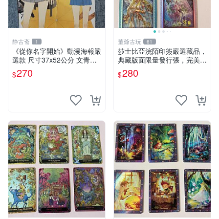
静古斋
董爺古玩
1
61
《從你名字開始》動漫海報嚴
莎士比亞浣陌印簽嚴選藏品，
選款 尺寸37x52公分 文青必
典藏版面限量發行張，完美狀
收 手繪版 漫畫海報 推薦收藏
態適合收藏 莎士比亞、浣
270
280
$
$
名字海報
陌、印簽