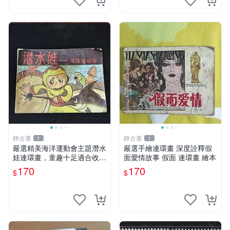
静古斋
静古斋
1
1
嚴選精美海洋運動會主題潛水
嚴選手繪連環畫 深度詮釋假
娃連環畫，童趣十足適合收藏
面愛情故事 假面 連環畫 繪本
海洋運動會 潛水娃 連環畫
170
170
$
$