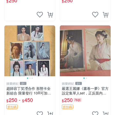
250
250
$
$
藏品 川原泉貓系男子周邊商
品 拂曉的尤娜晨曦公主 Nois
e漫畫主題
娛樂經紀
娛樂經紀
21
21
趙師容丁笑瀅合作 形態卡全
嚴選王麗娜《書卷一夢》官方
新組合 限量發行 10R可加印
設定集單人set，正反面內頁2
現貨25R 形態卡 趙師容 丁笑
張，全新未拆封，限量獨一
250 -
450
250
76折
$
$
$
瀅 印簽
份。次日速遞 邀您收藏 書卷
一夢 王麗娜 官方設定集
折扣碼
折扣碼