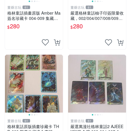
董爺古玩
董爺古玩
61
61
格林童話插畫原版 Amber Ma
嚴選格林童話柚子印簽限量收
簽名珍藏卡 004-009 集藏推
藏，002/004/007/008/009，
薦 格林童話 Amber Ma 印簽
精彩圖像永不褪色 格林童話
280
280
$
$
004-009 卡片 珍貴收藏品
柚子印 簽
董爺古玩
董爺古玩
61
61
格林童話原版插畫珍藏卡 TH
嚴選萬漫社格林童話2 AJEEE