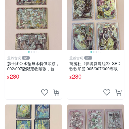
董爺古玩
董爺古玩
61
61
莎士比亞水瓶無水特供印簽，
萬漫社《夢境愛麗絲2》SRD
002/007版限定收藏張，首版
軟軟印簽 005/007/009專版
珍藏 莎士比亞、水瓶、印簽
收藏推薦 愛麗絲夢想 粉絲收
280
280
$
$
藏 SRD005SRD007SRD009