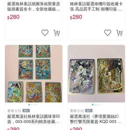
嚴選格林童話插圖筆叔限量原
格林童話嚴選南嘰印簽收藏卡
版插畫簽名卡，全新收藏級品
張 高品質手工制 南嘰印簽 收
相 格林童話 揚州 特色卡片
藏卡 藏品
280
280
$
$
董爺古玩
董爺古玩
61
61
嚴選萬漫社格林童話圓珠筆印
嚴選萬漫社《夢境愛麗絲2》
簽，003-009系列精美收藏
擊打響亮限量簽 KQD 003 張
張，限量特供。 格林童話 圓
愛麗絲插畫 特別收藏 獨家繪
280
280