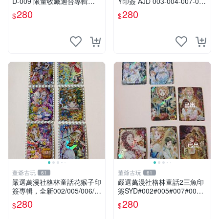
D-009 限量收藏適合專輯套
Y印簽 AJD 003-004-007-009
購 格林童話 Kunatata 印簽卡
精美收藏張 格林童話 印簽 收
280
280
$
$
片 特色手繪插畫 獨家收藏 T
藏品
HD-009 Kunata
董爺古玩
董爺古玩
61
61
嚴選萬漫社格林童話花猴子印
嚴選萬漫社格林童話2三魚印
簽專輯，全新002/005/006/0
簽SYD#002#005#007#00
07/009張收藏品，限量販
8，珍藏版畫作，無凡瑕疵限
280
280
$
$
賣。 花猴子 印簽 收藏
量套組 格林童話 三魚印簽 貼
紙 畫作