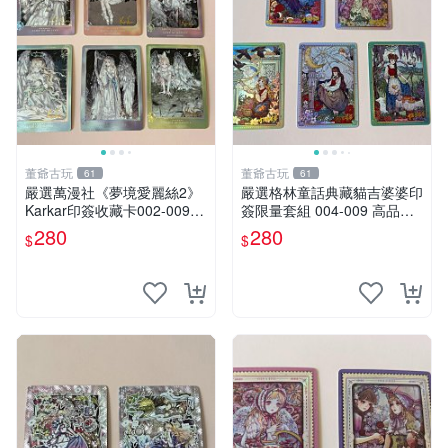
董爺古玩
董爺古玩
61
61
嚴選萬漫社《夢境愛麗絲2》
嚴選格林童話典藏貓吉婆婆印
Karkar印簽收藏卡002-009
簽限量套組 004-009 高品質
張，限量珍藏不退不換 愛麗
收藏專用 貓吉婆婆印簽 滿版
280
280
$
$
絲夢想 印簽 卡片
獨家珍藏 印記珍稀品