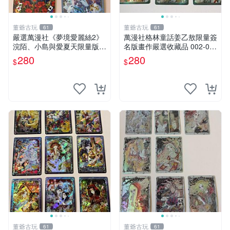
董爺古玩
董爺古玩
61
61
嚴選萬漫社《夢境愛麗絲2》
萬漫社格林童話姜乙敖限量簽
浣陌、小島與愛夏天限量版印
名版畫作嚴選收藏品 002-00
簽張，獨特設計不容錯過 夢
9 官方正版 異色瑕疵限量特
280
280
$
$
境愛麗絲 印簽 訂製相紙
供 姜乙敖 簽 名 版 畫 作
董爺古玩
董爺古玩
61
61