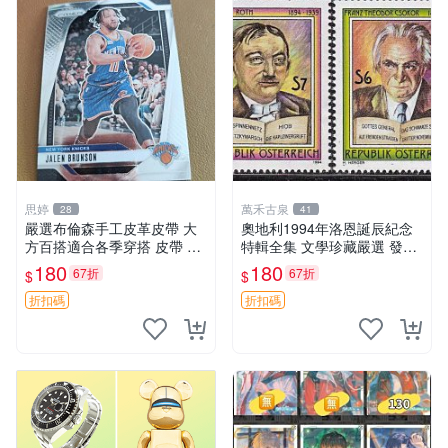
思婷
萬禾古泉
28
41
嚴選布倫森手工皮革皮帶 大
奧地利1994年洛恩誕辰紀念
方百搭適合各季穿搭 皮帶 皮
特輯全集 文學珍藏嚴選 發行
帶 腳踝帶
人首發 典藏版 百年記憶 文學
180
180
67折
67折
$
$
愛好者必備
折扣碼
折扣碼