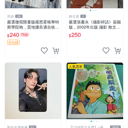
思婷
静古斋
28
1
嚴選微瑕限量版羅恩霍格華特
嚴選張書永《攝影碎語》簽賜
斯學院袍，質地優良適合收藏
版，2002年出版 攝影 散文
霍格華茲 學院袍 哈利波特
作品集
240
250
75折
$
$
折扣碼
人氣賣家
劉先生愛收藏
【CS超聖文化讚】~滿千
21
3838