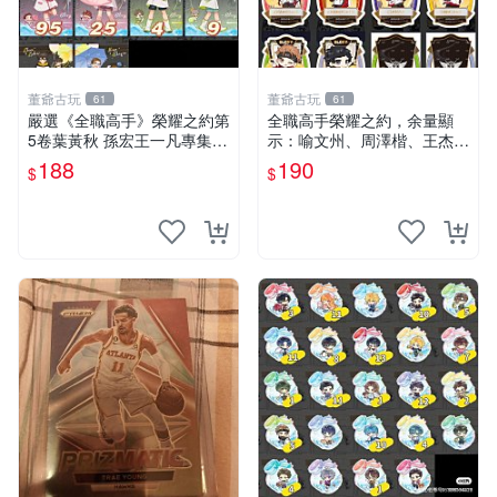
董爺古玩
董爺古玩
61
61
嚴選《全職高手》榮耀之約第
全職高手榮耀之約，余量顯
5卷葉黃秋 孫宏王一凡專集
示：喻文州、周澤楷、王杰
童趣雨季限量版 童趣 雨季 全
希、黃少天、肖時欽、楚雲
188
190
$
$
職高手
秀、蘇沐橙、張佳樂 全職高
手 余量 楊凡