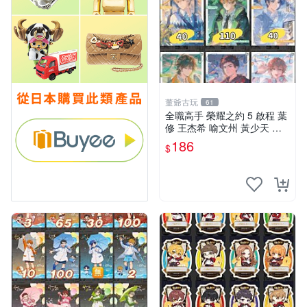
董爺古玩
61
全職高手 榮耀之約 5 啟程 葉
修 王杰希 喻文州 黃少天 周
澤楷 張佳樂 韓文清 蘇沐橙
186
$
四大主角聯誼限量圖書 榮耀
之約 5 圖書 圖像 收藏