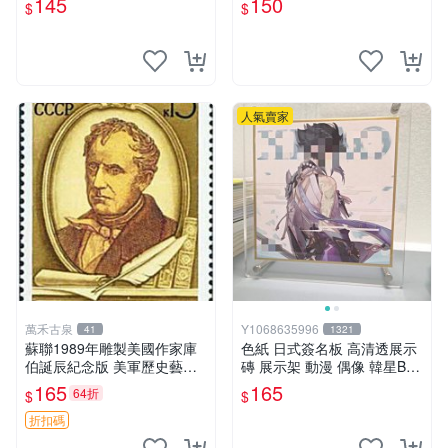
145
150
$
$
mm
mm
人氣賣家
萬禾古泉
Y1068635996
41
1321
蘇聯1989年雕製美國作家庫
色紙 日式簽名板 高清透展示
伯誕辰紀念版 美軍歷史藝術
磚 展示架 動漫 偶像 韓星BT
品 耶魯出身 庫合作曲家紀念
S hololive 大號 凹槽182*202
165
165
64折
$
$
收藏嚴選
mm
折扣碼