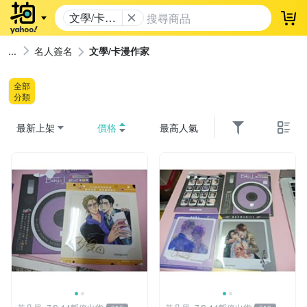
文學/卡漫
登
作家
名人簽名
文學/卡漫作家
全部
分類
最新上架
價格
最高人氣