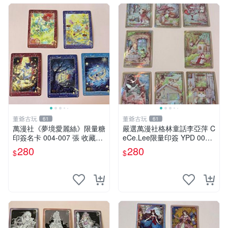
董爺古玩
董爺古玩
61
61
萬漫社《夢境愛麗絲》限量糖
嚴選萬漫社格林童話李亞萍 C
印簽名卡 004-007 張 收藏推
eCe.Lee限量印簽 YPD 009
薦 泰式藝術 魔法少女
精品收藏 格林童話 李亞萍 印
280
280
$
$
簽