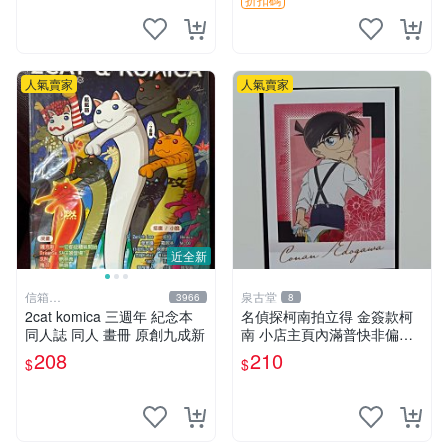
人氣賣家
人氣賣家
近全新
信箱
泉古堂
3966
8
paul600510@yahoo.com.tw
2cat komica 三週年 紀念本
名偵探柯南拍立得 金簽款柯
同人誌 同人 畫冊 原創九成新
南 小店主頁內滿普快非偏遠
不滿三十郵＋6-31518
208
210
$
$