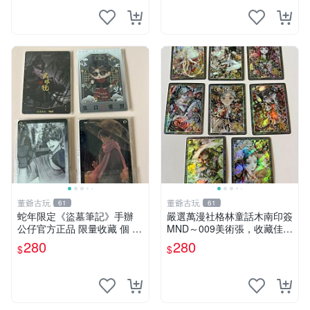
董爺古玩
董爺古玩
61
61
蛇年限定《盜墓筆記》手辦
嚴選萬漫社格林童話木南印簽
公仔官方正品 限量收藏 個 古
MND～009美術張，收藏佳選
風 動漫 手辦
無疑問 格林童話 印簽 美術張
280
280
$
$