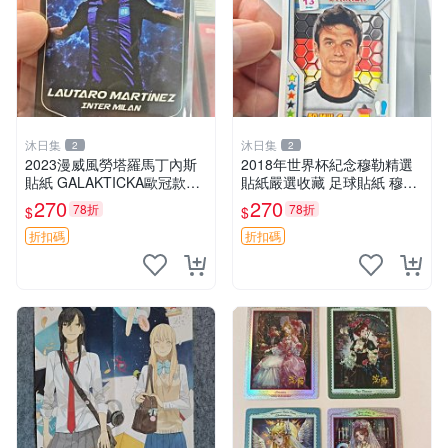
沐日集
沐日集
2
2
2023漫威風勞塔羅馬丁內斯
2018年世界杯紀念穆勒精選
貼紙 GALAKTICKA歐冠款推
貼紙嚴選收藏 足球貼紙 穆勒
薦 勞塔羅漫畫貼紙 劇場版 G
足球貼紙收藏
270
270
78折
78折
$
$
ALAKTICKA漫威貼紙
折扣碼
折扣碼