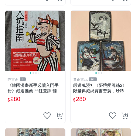
静古斋
董爺古玩
1
61
《韓國漫畫新手必讀入門手
嚴選萬漫社《夢境愛麗絲2》
冊》嚴選推薦 邱鈺萱譯 輔助
限量典藏絸質書套裝，珍稀無
學習 漫畫初學、韓漫入門 漫
人翻閱原裝印刷 夢境愛麗絲
280
280
$
$
畫新知 翻譯書籍
網拍 漫畫