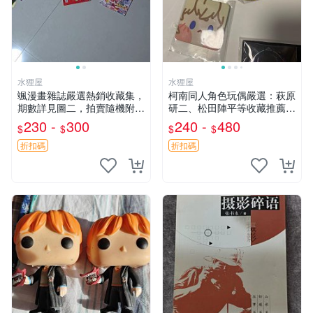
水狸屋
水狸屋
颯漫畫雜誌嚴選熱銷收藏集，
柯南同人角色玩偶嚴選：萩原
期數詳見圖二，拍賣隨機附贈
研二、松田陣平等收藏推薦
精彩漫畫，限同城交易，大量
萩原研二 收藏 松田陣平 玩具
230 -
300
240 -
480
$
$
$
$
優惠請洽購。颯漫 漫畫 雜志
折扣碼
折扣碼