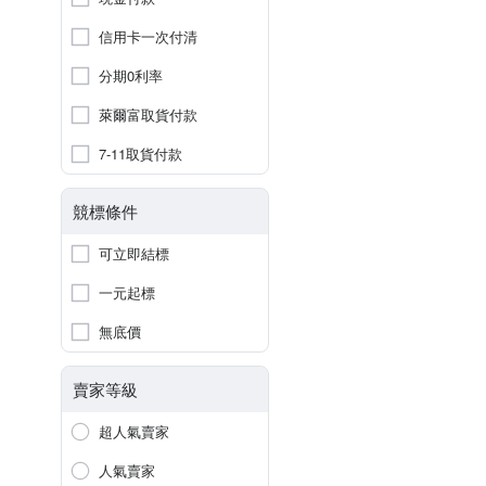
信用卡一次付清
分期0利率
萊爾富取貨付款
7-11取貨付款
競標條件
可立即結標
一元起標
無底價
賣家等級
超人氣賣家
人氣賣家