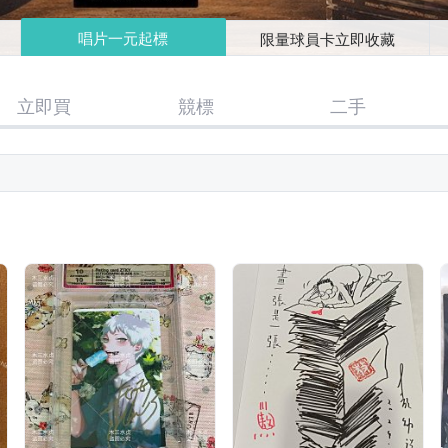
唱片一元起標
限量球員卡立即收藏
立即買
競標
二手