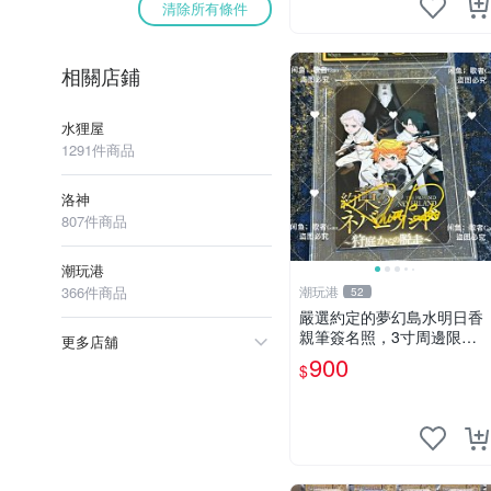
清除所有條件
相關店鋪
水狸屋
1291件商品
洛神
807件商品
潮玩港
366件商品
潮玩港
52
嚴選約定的夢幻島水明日香
親筆簽名照，3寸周邊限量
更多店舖
珍藏 紙質佳 附卡磚 約定的
900
$
夢幻島 筆記本 名人照