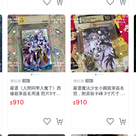
潮玩港
潮玩港
52
52
嚴選《入間同學入魔了》西
嚴選魔法少女小圓親筆簽名
修親筆簽名周邊 照片3寸全
照，附原裝卡磚 3寸尺寸 親
新含卡磚 收藏推薦 鏡像照
簽紀念品 小圓周邊 畫集 監
910
910
$
$
片 周邊收藏
督親筆