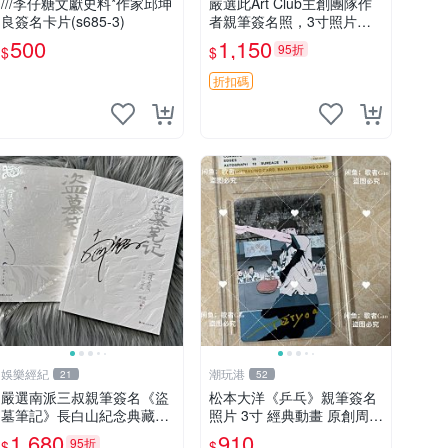
///李仔糖文獻史料*作家邱坤
嚴選此Art Club主創團隊作
良簽名卡片(s685-3)
者親筆簽名照，3寸照片附
原裝卡磚。收藏級面簽照，
500
1,150
95折
$
$
適合藝術愛好者收藏與展
示。 3寸 簽名 照片
折扣碼
娛樂經紀
潮玩港
21
52
嚴選南派三叔親筆簽名《盜
松本大洋《乒乓》親筆簽名
墓筆記》長白山紀念典藏禮
照片 3寸 經典動畫 原創周邊
盒，限量收藏必備 原著小說
經典動漫 周邊收藏 照片卡
1,680
910
95折
$
$