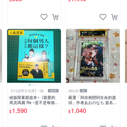
物語 原創 漫畫周邊
人氣賣家
【CS超聖文化讚】~滿千
潮玩港
3838
52
元送運
絕版限量親簽本~《親愛的
嚴選「與你相戀到生命的盡
馬克瑪麗 Re ~是不是每個男
頭」作者あおのなち 簽名照
人都這樣？（附贈快速通關
片 3寸原裝卡磚 親筆簽名照
1,590
1,040
$
$
信封）》附書腰 歐馬克 吳
收藏佳品 周邊限定 照片拍
瑪麗繪三采 書新
賣