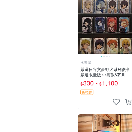
水狸屋
嚴選日谷文豪野犬系列徽章
嚴選限量版 中島敦&芥川龍
之介&太宰治&中原中也&國
330 -
1,100
$
$
木田獨步&江戶川亂步&谷崎
潤一郎&宮澤賢治官方正品
折扣碼
標芥川中島太宰原