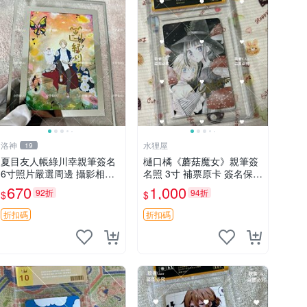
洛神
水狸屋
19
夏目友人帳綠川幸親筆簽名
樋口橘《蘑菇魔女》親筆簽
6寸照片嚴選周邊 攝影相框
名照 3寸 補票原卡 簽名保真
網路認證 夏目友人帳收藏
收藏推薦 蘑菇魔女 樋口橘
670
1,000
92折
94折
$
$
簽名照 6寸
照片
折扣碼
折扣碼