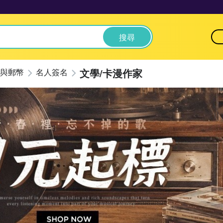
搜尋
文學/卡漫作家
與郵幣
名人簽名