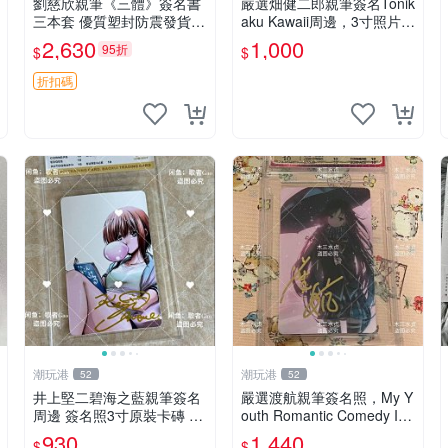
劉慈欣親筆《三體》簽名書
嚴選畑健二郎親筆簽名Tonik
三本套 優質塑封防震發貨
aku Kawaii周邊，3寸照片含
正版收藏推薦 三體 經典 科
原裝卡匣。收藏家直供，保
2,630
1,000
95折
$
$
幻小說
真可靠。 Tonikaku Kawaii
畑健二郎 親筆簽名周
折扣碼
潮玩港
潮玩港
52
52
井上堅二碧海之藍親筆簽名
嚴選渡航親筆簽名照，My Y
周邊 簽名照3寸原裝卡磚 親
outh Romantic Comedy Is
筆、收藏、簽名照
Wrong限量收藏版 青春戀愛
930
1,440
$
$