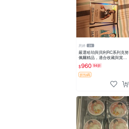
思婷
28
嚴選哈珀與貝利RC系列克努
佩爾精品，適合收藏與賞玩
RC 玩具 陶瓷
960
94折
$
折扣碼