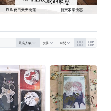
FUN夏日天天免運
新賣家享優惠
最高人氣
價格
時間