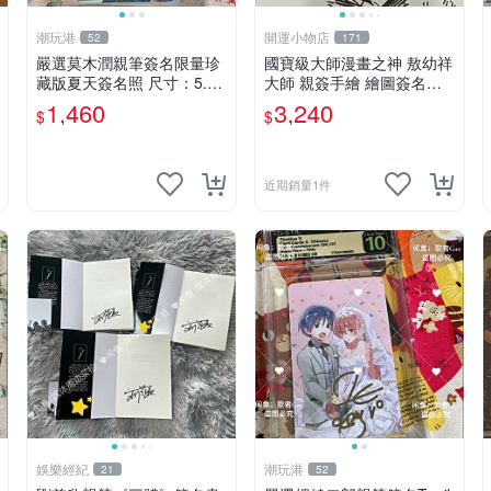
潮玩港
開運小物店
52
171
嚴選莫木潤親筆簽名限量珍
國寶級大師漫畫之神 敖幼祥
藏版夏天簽名照 尺寸：5.5×
大師 親簽手繪 繪圖簽名書
8.4公分 附原裝相框 推薦收
機會難得敖大師一輩子繪圖
1,460
3,240
$
$
藏家必備 《光死去的夏天》
創作多年有一句老師最金典
《The Summer When Ligh
名言「畫一張是一張」圖
近期銷量1件
娛樂經紀
潮玩港
21
52