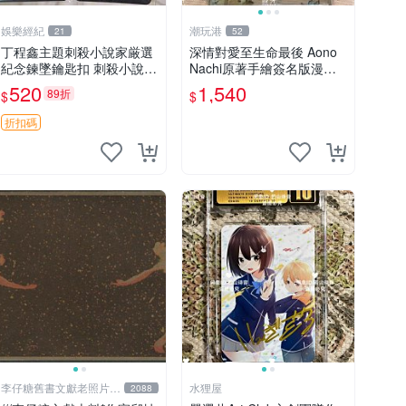
娛樂經紀
潮玩港
21
52
丁程鑫主題刺殺小說家厳選
深情對愛至生命最後 Aono
紀念鍊墜鑰匙扣 刺殺小說家
Nachi原著手繪簽名版漫畫
丁程鑫 鍊墜
親筆簽名限定收藏 命終不渝
520
1,540
89折
$
$
之戀情 漫畫珍藏品
折扣碼
李仔糖舊書文獻老照片名
水狸屋
2088
人收藏館