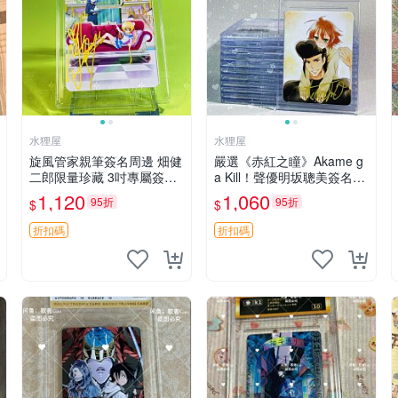
水狸屋
水狸屋
旋風管家親筆簽名周邊 畑健
嚴選《赤紅之瞳》Akame g
二郎限量珍藏 3吋專屬簽名
a Kill！聲優明坂聰美簽名周
照 日本正版中古 正規卡磚
邊，3寸帶原裝卡磚 日版中
1,120
1,060
95折
95折
$
$
附送 旋風管家 畑健二郎 簽
古 赤紅之瞳 Akame ga Kill
名照
明坂聰美 簽名
折扣碼
折扣碼