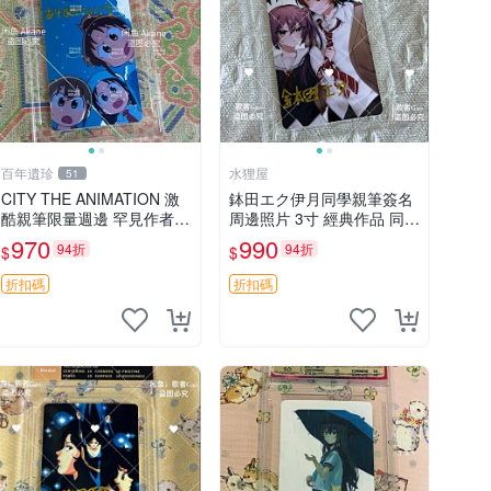
百年遺珍
水狸屋
51
CITY THE ANIMATION 激
鉢田エク伊月同學親筆簽名
酷親筆限量週邊 罕見作者簽
周邊照片 3寸 經典作品 同人
名收藏 現代潮流擺飾 9x9c
照
970
990
94折
94折
$
$
m 專家推薦 國際珍藏款 周
邊 照片周邊 尺寸 收藏品
折扣碼
折扣碼