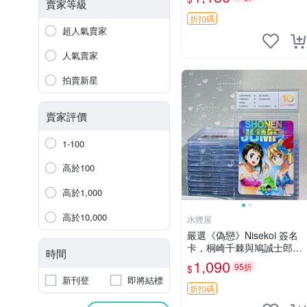
古收藏推薦 薇爾莉特 曜佳
賣家等級
奈 筆記本
折扣碼
超人氣賣家
人氣賣家
拍賣新星
賣家評價
1-100
高於100
高於1,000
高於10,000
水狸屋
嚴選《偽戀》Nisekoi 簽名
卡，桐崎千棘與鳩誠士郎精
時間
美周邊，3寸日版中古帶原
1,090
95折
$
裝卡磚，國內直郵 偽戀 Nis
新刊登
即將結標
ekoi 簽名卡 桐崎千棘
折扣碼