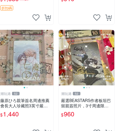
定價 特別款
磚
折扣碼
潮玩港
潮玩港
52
52
藤原ひろ親筆簽名周邊推薦
嚴選BEASTARS作者板垣巴
會長大人珍藏照3英寸嚴選
留親簽照片，3寸周邊限量
女仆紀念品 面簽收藏 會長
收藏 BEASTARS 作者 經典
1,440
960
$
$
大人 簽名照 女仆照 面簽收
細節收藏
藏