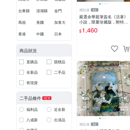
潮玩港
台東縣
澎湖縣
金門
52
嚴選余華親筆簽名《活著》
小說，限量珍藏版，附特有
馬祖
美國
加拿大
印章。 活著 小說 簽名書
1,460
$
香港
中國
日本
商品狀況
直購品
競標品
全新品
二手品
有現貨
二手品條件
NEW
福利品
近全新
八成新
出清品
潮玩港
52