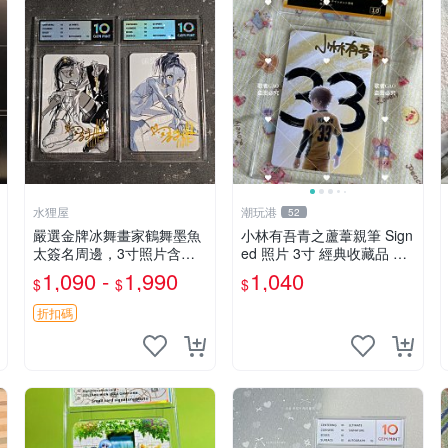
水狸屋
潮玩港
52
嚴選金牌冰舞畫家鶴舞墨魚
小林有吾青之蘆葦親筆 Sign
太簽名周邊，3寸照片含原
ed 照片 3寸 經典收藏品 青
裝卡磚。收藏自用，面簽確
之蘆葦限量版 周邊 相框裝
1,090 -
1,990
1,040
$
$
$
保證實。 冰舞 簽名 周邊
裱 青之蘆葦 簽名照 小林有
吾
折扣碼