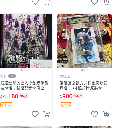
洛神
水狸屋
19
嚴選進擊的巨人原創親筆簽
嚴選蒼之彼方的四重奏親簽
名海報，聲優配音卡司全集
周邊，3寸照片附原裝卡磚
收藏推薦 艾倫、三笠、阿
親簽照 收藏級 影印品 杜蕾
4,180
900
95折
94折
$
$
明、埃爾文巨細靡遺肖像照
斯相紙質地 限量版 Aokana
Four Rhythm 藍光紀念照
折扣碼
折扣碼
簽名