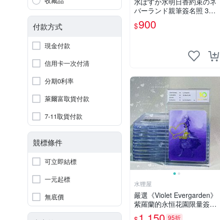
收藏品
水ぽすか水明日香約束のネ
バーランド親筆簽名照 3寸
周邊照片 面簽正品 簽名照
900
$
付款方式
周邊
現金付款
信用卡一次付清
分期0利率
萊爾富取貨付款
7-11取貨付款
競標條件
可立即結標
一元起標
水狸屋
嚴選《Violet Evergarden》
無底價
紫羅蘭的永恒花園限量簽名
卡，3寸帶原裝卡磚 日本中
1,150
95折
$