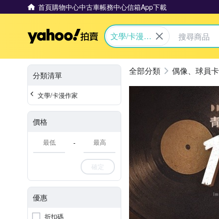
首頁
購物中心
中古車
帳務中心
信箱
App下載
Yahoo拍賣
文學/卡漫作
家
偶像、球員卡
分類清單
文學/卡漫作家
價格
-
確定
優惠
折扣碼