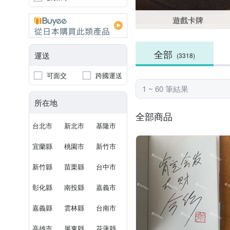
遊戲卡牌
全部
運送
(3318)
可面交
跨國運送
1 ~ 60 筆結果
所在地
全部商品
台北市
新北市
基隆市
宜蘭縣
桃園市
新竹市
新竹縣
苗栗縣
台中市
彰化縣
南投縣
嘉義市
嘉義縣
雲林縣
台南市
高雄市
屏東縣
花蓮縣