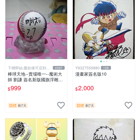
下標即結.匯款後可店到店
Y9327556880
2397
126
關於我
棒球天地--賣場唯一--魔術大
漫畫家簽名版10
師 劉謙 簽名新版國旗浮雕球.
字跡漂亮
999
2,000
$
$
競標
競標
剩7天
剩7天