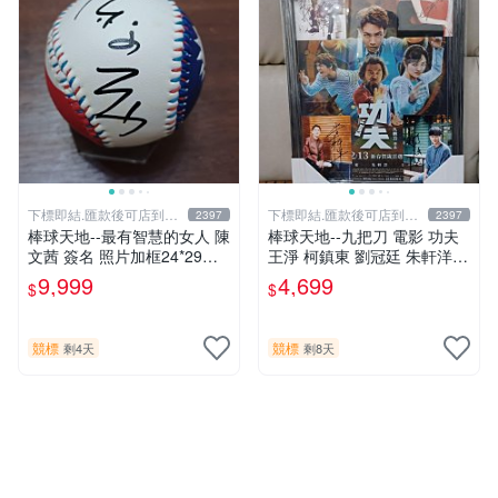
下標即結.匯款後可店到店
下標即結.匯款後可店到店
2397
2397
關於我
關於我
棒球天地--最有智慧的女人 陳
棒球天地--九把刀 電影 功夫
文茜 簽名 照片加框24*29公
王淨 柯鎮東 劉冠廷 朱軒洋
分+國旗球.層層管道才獲得.
簽名照片框.45*32公分.贈品
9,999
4,699
$
$
僅此一組..
同款已護貝海報..
競標
競標
剩4天
剩8天