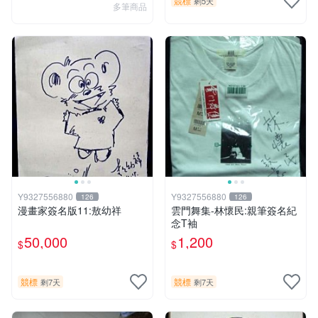
競標
剩5天
多筆商品
Y9327556880
Y9327556880
126
126
漫畫家簽名版11:敖幼祥
雲門舞集-林懷民:親筆簽名紀
念T袖
50,000
1,200
$
$
競標
競標
剩7天
剩7天