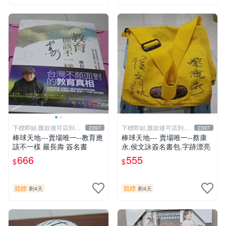
下標即結.匯款後可店到店
下標即結.匯款後可店到店
2397
2397
關於我
關於我
棒球天地---賣場唯一--教育應
棒球天地--- 賣場唯一--蔡康
該不一樣 嚴長壽 簽名書
永.侯文詠簽名書包.字跡漂亮
666
555
$
$
競標
競標
剩4天
剩4天