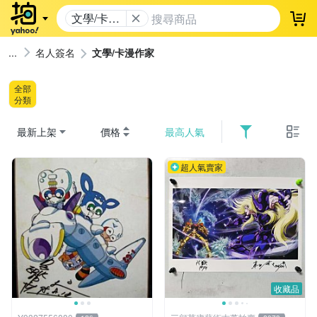
文學/卡漫
登
作家
名人簽名
文學/卡漫作家
全部
分類
最新上架
價格
最高人氣
超人氣賣家
收藏品