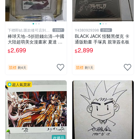
下標即結.匯款後可店到店
Y4380929398
2397
2164
關於我
棒球天地--5折賠錢出清--中國
BLACK JACK 怪醫黑傑克 卡
大陸超萌美女漫畫家 夏達 限
通版動畫 手塚真 親筆簽名板
量簽名立體框.字跡漂亮..不含
2,699
2,899
$
$
球
競標
競標
剩4天
剩1天
超人氣賣家
收藏品