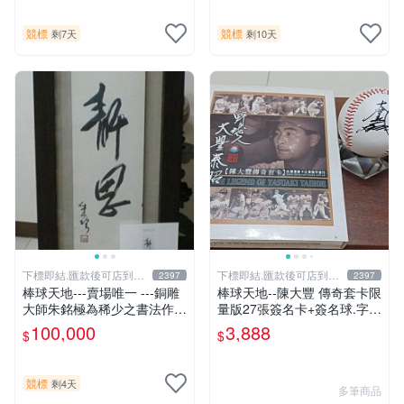
競標
競標
剩7天
剩10天
下標即結.匯款後可店到店
下標即結.匯款後可店到店
2397
2397
關於我
關於我
棒球天地---賣場唯一 ---銅雕
棒球天地--陳大豐 傳奇套卡限
大師朱銘極為稀少之書法作
量版27張簽名卡+簽名球.字跡
品-----靜思.由慧眼藝廊出具
漂亮超稀少
100,000
3,888
$
$
證明
競標
剩4天
多筆商品