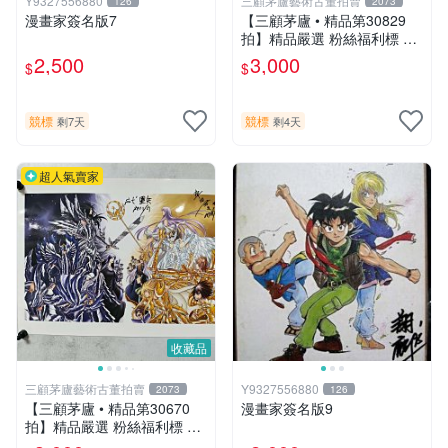
Y9327556880
三顧茅廬藝術古董拍賣
126
2073
漫畫家簽名版7
【三顧茅廬 • 精品第30829
拍】精品嚴選 粉絲福利標 日
本動漫大師 車田正美簽名照
2,500
3,000
$
$
片《聖鬥士星矢》！ 特惠起
標 無底價
競標
競標
剩7天
剩4天
超人氣賣家
收藏品
三顧茅廬藝術古董拍賣
Y9327556880
2073
126
【三顧茅廬 • 精品第30670
漫畫家簽名版9
拍】精品嚴選 粉絲福利標 日
本動漫大師 車田正美簽名照