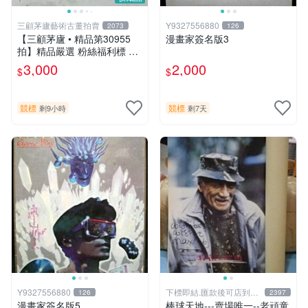
三顧茅廬藝術古董拍賣
Y9327556880
2073
126
【三顧茅廬 • 精品第30955
漫畫家簽名版3
拍】精品嚴選 粉絲福利標 日
本動漫大師 車田正美簽名照
3,000
2,000
$
$
片《聖鬥士星矢》！ 特惠起
標 無底價
競標
競標
剩9小時
剩7天
Y9327556880
下標即結.匯款後可店到店
126
2397
關於我
漫畫家簽名版5
棒球天地---賣場唯一--老頑童