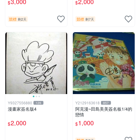
3,000
2,000
$
$
片《聖鬥士星矢》！ 特惠起
標 無底價
競標
競標
剩2天
剩7天
Y9327556880
Y2129163618
126
857
漫畫家簽名版4
阿克漫~田島美美簽名板1/4的
戀情
2,000
1,000
$
$