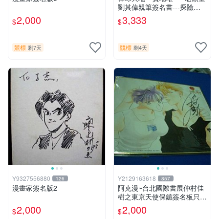
劉其偉親筆簽名書---探險天
地間 劉其偉傳奇
2,000
3,333
$
$
競標
競標
剩7天
剩4天
Y9327556880
Y2129163618
126
857
漫畫家簽名版2
阿克漫~台北國際書展仲村佳
樹之東京天使保鑣簽名板只有
一張
2,000
2,000
$
$