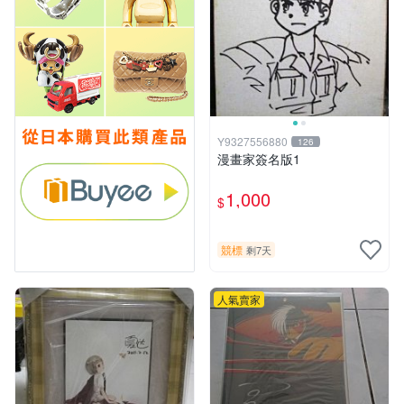
Y9327556880
126
漫畫家簽名版1
1,000
$
競標
剩7天
人氣賣家