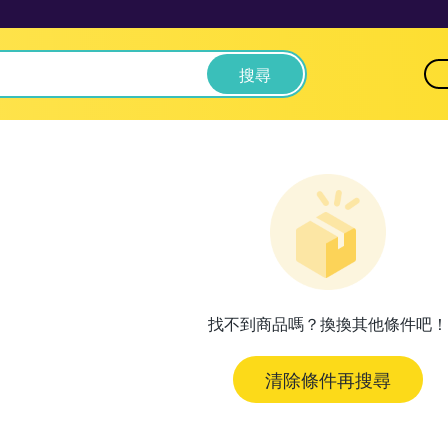
搜尋
找不到商品嗎？換換其他條件吧！
清除條件再搜尋