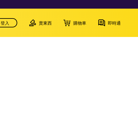
登入
賣東西
購物車
即時通