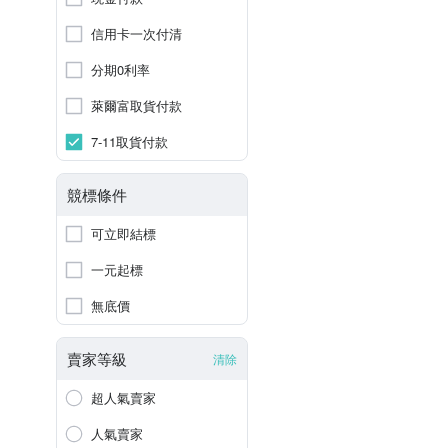
信用卡一次付清
分期0利率
萊爾富取貨付款
7-11取貨付款
競標條件
可立即結標
一元起標
無底價
賣家等級
清除
超人氣賣家
人氣賣家