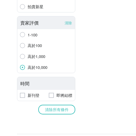
拍賣新星
賣家評價
清除
1-100
高於100
高於1,000
高於10,000
時間
新刊登
即將結標
清除所有條件