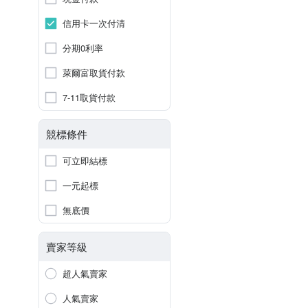
信用卡一次付清
分期0利率
萊爾富取貨付款
7-11取貨付款
競標條件
可立即結標
一元起標
無底價
賣家等級
超人氣賣家
人氣賣家