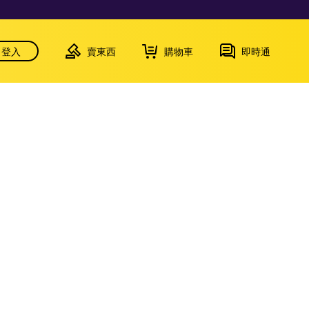
登入
賣東西
購物車
即時通