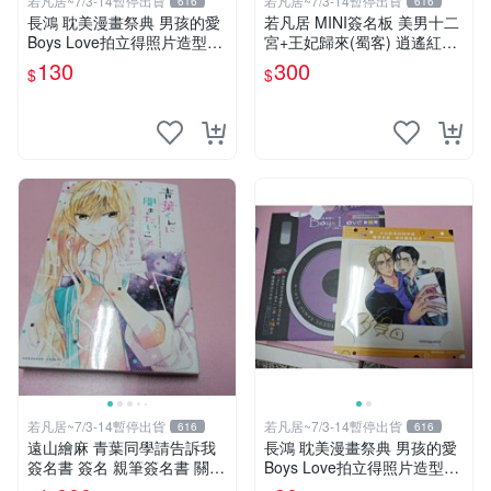
若凡居~7/3-14暫停出貨
若凡居~7/3-14暫停出貨
616
616
長鴻 耽美漫畫祭典 男孩的愛
若凡居 MINI簽名板 美男十二
Boys Love拍立得照片造型透
宮+王妃歸來(蜀客) 逍遙紅塵
卡 第二彈 超值星期五的sex +
&貓君笑豬&何何舞 親筆簽名
130
300
$
$
劇毒甜心
簽名板
若凡居~7/3-14暫停出貨
若凡居~7/3-14暫停出貨
616
616
遠山繪麻 青葉同學請告訴我
長鴻 耽美漫畫祭典 男孩的愛
簽名書 簽名 親筆簽名書 關鍵
Boys Love拍立得照片造型透
字： 四月一日同學命理缺我
卡 第二彈 不良的津田同學和