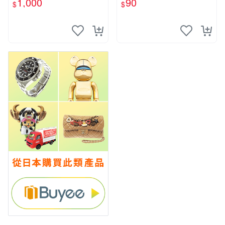
1,000
90
$
$
要你對我xxx 色紙 簽名板
輔導老師.增田關係很差