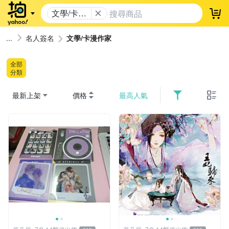
文學/卡漫
登
作家
名人簽名
文學/卡漫作家
全部
分類
最新上架
價格
最高人氣