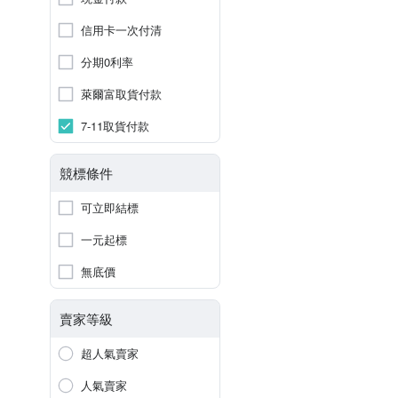
信用卡一次付清
分期0利率
萊爾富取貨付款
7-11取貨付款
競標條件
可立即結標
一元起標
無底價
賣家等級
超人氣賣家
人氣賣家