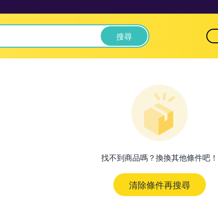
搜尋
找不到商品嗎？換換其他條件吧！
清除條件再搜尋