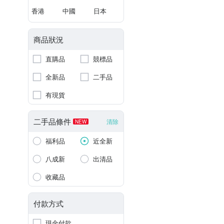
香港
中國
日本
商品狀況
直購品
競標品
全新品
二手品
有現貨
二手品條件
清除
NEW
福利品
近全新
八成新
出清品
收藏品
付款方式
現金付款