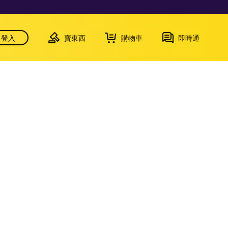
登入
賣東西
購物車
即時通