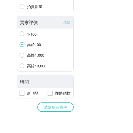
拍賣新星
賣家評價
清除
1-100
高於100
高於1,000
高於10,000
時間
新刊登
即將結標
清除所有條件