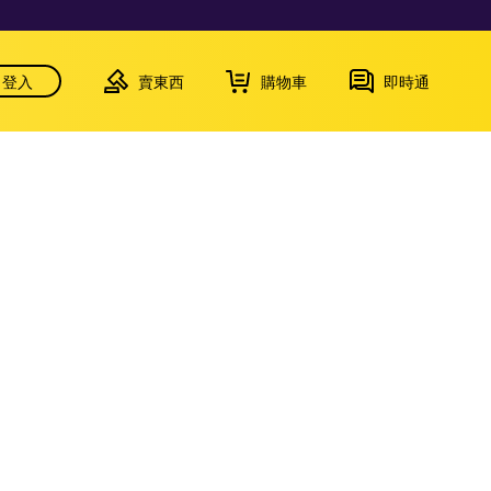
登入
賣東西
購物車
即時通