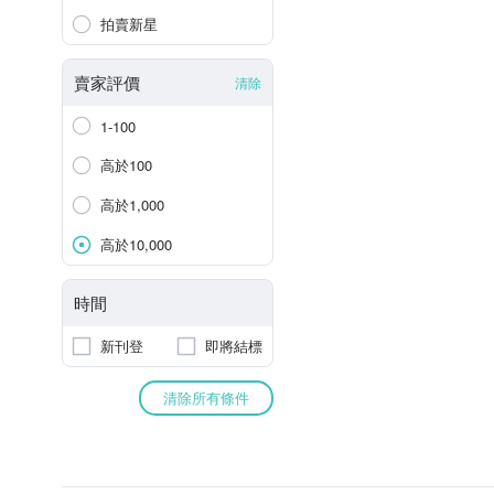
拍賣新星
賣家評價
清除
1-100
高於100
高於1,000
高於10,000
時間
新刊登
即將結標
清除所有條件