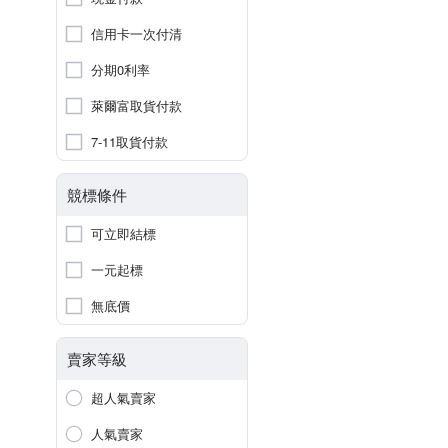
信用卡一次付清
分期0利率
萊爾富取貨付款
7-11取貨付款
競標條件
可立即結標
一元起標
無底價
賣家等級
超人氣賣家
人氣賣家