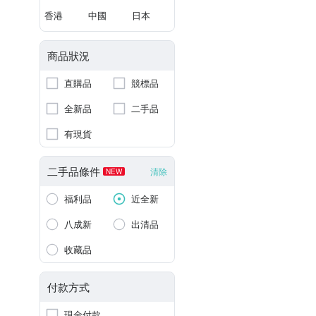
香港
中國
日本
商品狀況
直購品
競標品
全新品
二手品
有現貨
二手品條件
清除
NEW
福利品
近全新
八成新
出清品
收藏品
付款方式
現金付款