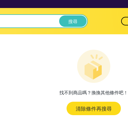
搜尋
找不到商品嗎？換換其他條件吧！
清除條件再搜尋