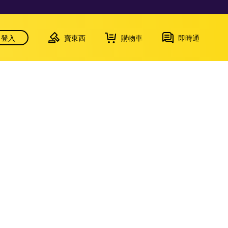
登入
賣東西
購物車
即時通