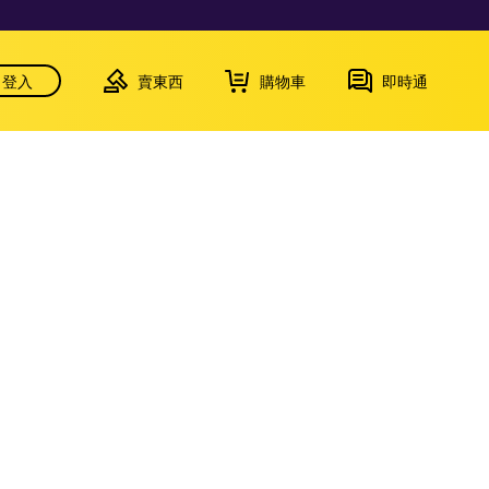
登入
賣東西
購物車
即時通