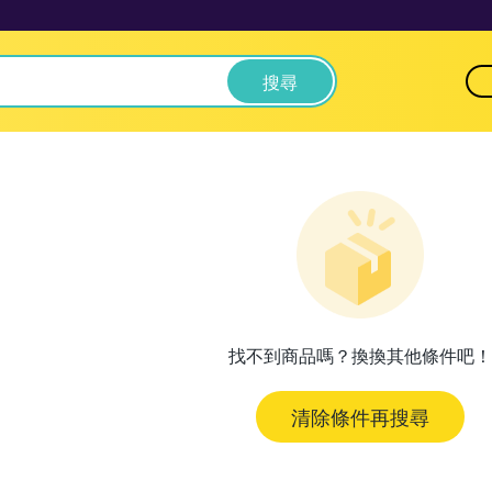
搜尋
找不到商品嗎？換換其他條件吧！
清除條件再搜尋