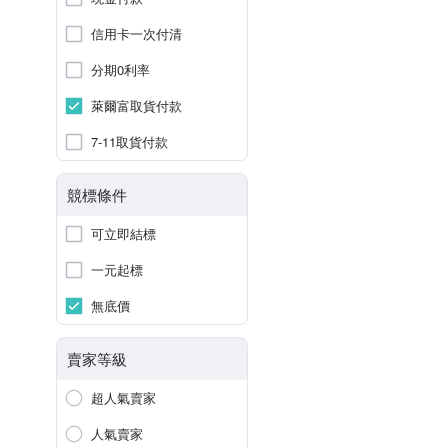
信用卡一次付清
分期0利率
萊爾富取貨付款
7-11取貨付款
競標條件
可立即結標
一元起標
無底價
賣家等級
超人氣賣家
人氣賣家