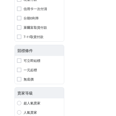
信用卡一次付清
分期0利率
萊爾富取貨付款
7-11取貨付款
競標條件
可立即結標
一元起標
無底價
賣家等級
超人氣賣家
人氣賣家