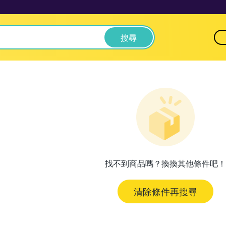
搜尋
找不到商品嗎？換換其他條件吧！
清除條件再搜尋