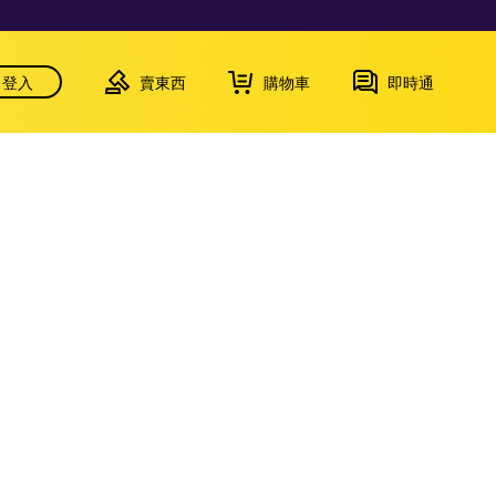
登入
賣東西
購物車
即時通