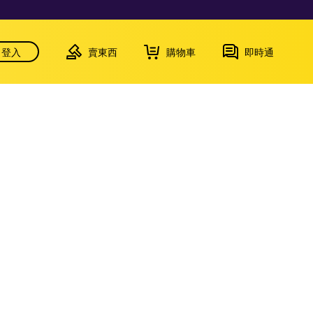
登入
賣東西
購物車
即時通