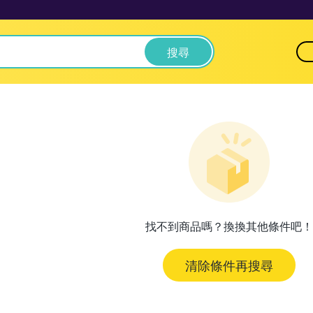
搜尋
找不到商品嗎？換換其他條件吧！
清除條件再搜尋