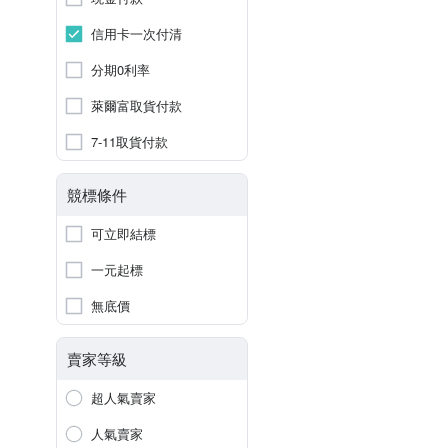
信用卡一次付清
分期0利率
萊爾富取貨付款
7-11取貨付款
競標條件
可立即結標
一元起標
無底價
賣家等級
超人氣賣家
人氣賣家