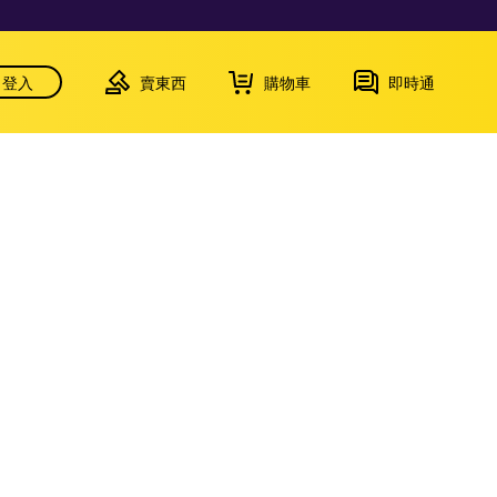
登入
賣東西
購物車
即時通