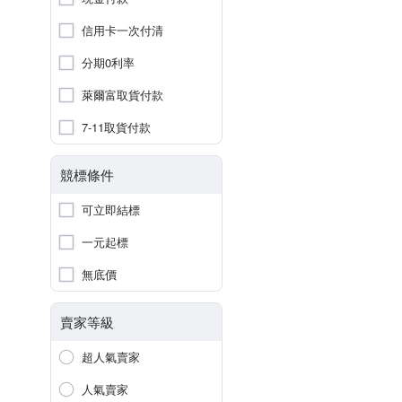
信用卡一次付清
分期0利率
萊爾富取貨付款
7-11取貨付款
競標條件
可立即結標
一元起標
無底價
賣家等級
超人氣賣家
人氣賣家