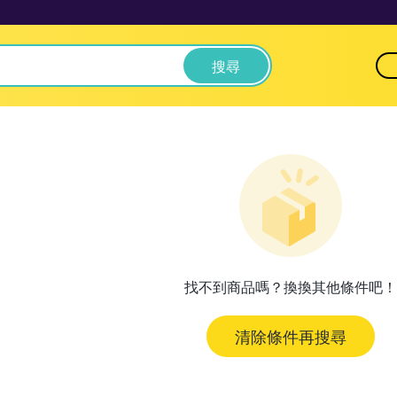
搜尋
找不到商品嗎？換換其他條件吧！
清除條件再搜尋