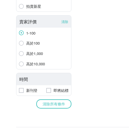
拍賣新星
賣家評價
清除
1-100
高於100
高於1,000
高於10,000
時間
新刊登
即將結標
清除所有條件