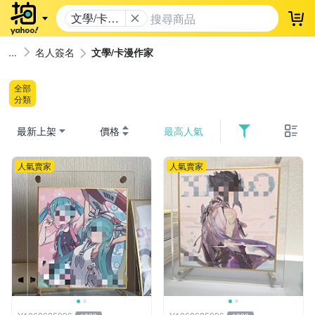
文學/卡漫
登
作家
名人簽名
文學/卡漫作家
全部
分類
最新上架
價格
最高人氣
人氣賣家
人氣賣家