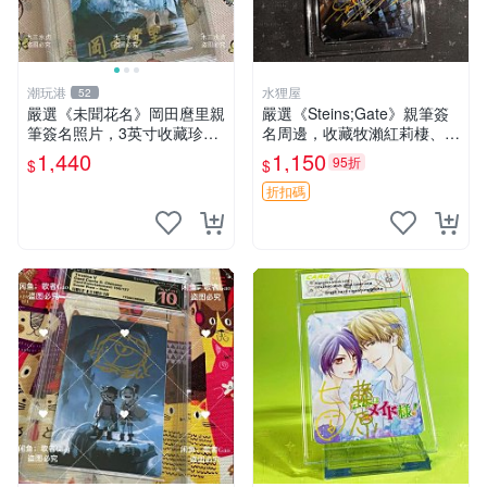
潮玩港
水狸屋
52
嚴選《未聞花名》岡田麿里親
嚴選《Steins;Gate》親筆簽
筆簽名照片，3英寸收藏珍品
名周邊，收藏牧瀨紅莉棲、椎
未知的花名、親筆、簽名周邊
名真由理、菲利斯喵喵人氣卡
1,440
1,150
95折
$
$
牌 簽字照片 牧瀨紅莉棲 椎名
真由理
折扣碼