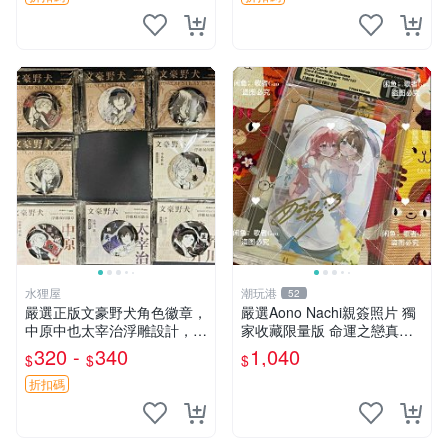
水狸屋
潮玩港
52
嚴選正版文豪野犬角色徽章，
嚴選Aono Nachi親簽照片 獨
中原中也太宰治浮雕設計，5
家收藏限量版 命運之戀真跡
8mm馬口鐵質吧唧徽章，有
簽名 命運之戀 親簽照 愛的告
320 -
340
1,040
$
$
$
原袋可對光確認。國谷正品保
白
障，適合收藏。 中原中也 浮
折扣碼
雕徽章 文豪野犬