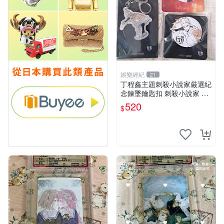
娛樂經紀
21
丁程鑫主題刺殺小說家厳選紀
念鍊墜鑰匙扣 刺殺小說家 丁
程鑫 鍊墜
520
$