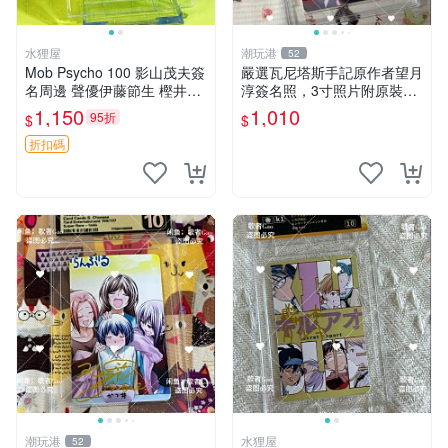
水狸屋
潮玩港
52
Mob Psycho 100 影山茂夫簽
嚴選瓦尼塔斯手記原作者望月
名周邊 聲優伊藤節生 樫井孝
淳簽名照，3寸照片附原裝卡
宏真跡 馴良新隆親筆簽名照
磚。 簽名保真收藏相框裝裱
1,150
1,010
95折
$
$
3寸裝幀原盒 中古珍藏 靈幻
隨行發送 照片 簽名周邊 望月
新隆 Mob Psycho
淳
折扣碼
潮玩港
水狸屋
52