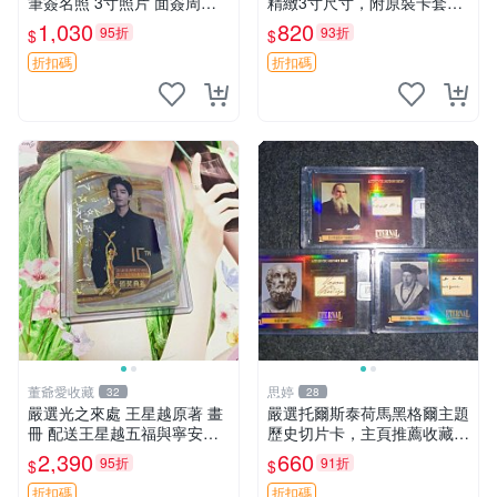
筆簽名照 3寸照片 面簽周邊
精緻3寸尺寸，附原裝卡套。
照片卡磚
收藏級品相，值得珍藏。 薰
1,030
820
95折
93折
$
$
香花 花卉 照片
折扣碼
折扣碼
董爺愛收藏
思婷
32
28
嚴選光之來處 王星越原著 畫
嚴選托爾斯泰荷馬黑格爾主題
冊 配送王星越五福與寧安特
歷史切片卡，主頁推薦收藏更
別卡 超值收藏推薦 光之來處
多親拆好卡 歷史切片卡 托爾
2,390
660
95折
91折
$
$
王星越 插畫 極具收藏價值 寧
斯泰 荷馬 黑格爾
安典藏卡 限量收藏
折扣碼
折扣碼