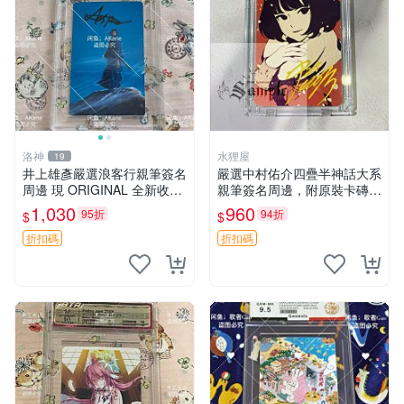
洛神
水狸屋
19
井上雄彥嚴選浪客行親筆簽名
嚴選中村佑介四疊半神話大系
周邊 現 ORIGINAL 全新收藏
親筆簽名周邊，附原裝卡磚
相框附卡磚 尺寸適中 浪客行
亞克力照片 3寸大小 簽名照
1,030
960
95折
94折
$
$
筆 記念照
收藏級 周邊商品
折扣碼
折扣碼