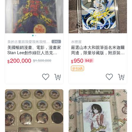
美的古董跟我愛我爸我恨壞
水狸屋
242
人
美國暢銷漫畫、電影，漫畫家
嚴選山本大和親筆簽名米迦爾
Stan Lee創作綠巨人浩克、
周邊，限量珍藏版，附原裝卡
蜘蛛人、X戰警、鋼鐵人，鋼
磚與精美裝裱。收藏家推薦，
200,000
950
$1,500,000
94折
$
$
鐵人是世界最有錢總裁拯救國
品相完美好發，支持權威鑒
14折
家、除各國壞人的英雄，196
定。 百夜優一郎周邊 山本大
折扣碼
8鋼鐵人第一集簽名漫畫
和 3寸簽名照片