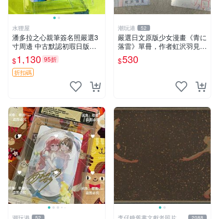
水狸屋
潮玩港
52
潘多拉之心親筆簽名照嚴選3
嚴選日文原版少女漫畫《青に
寸周邊 中古默認初瑕日版含
落雷》單冊，作者虹沢羽見精
原裝卡磚 潘多拉之心 網購 周
心創作，封面藍玫瑰情侶插畫
1,130
530
95折
$
$
邊 署名照
唯美動人， STORY 32 及カ
ラー41P 精彩內容，品相良
折扣碼
好如新。少女
潮玩港
李仔糖舊書文獻老照片名
52
2088