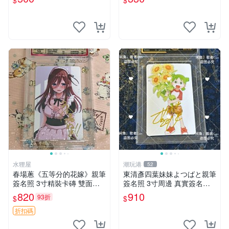
$
$
比亞 印簽
水狸屋
潮玩港
52
春場蔥《五等分的花嫁》親筆
東清彥四葉妹妹よつばと親筆
簽名照 3寸精裝卡磚 雙面收
簽名照 3寸周邊 真實簽名收
藏相框 親簽限量周邊 收藏推
藏品 相框相紙包裝 よつばと
820
910
93折
$
$
薦 花嫁相片 現象級漫改 相框
四葉妹妹 東清彥
收藏 周邊精品
折扣碼