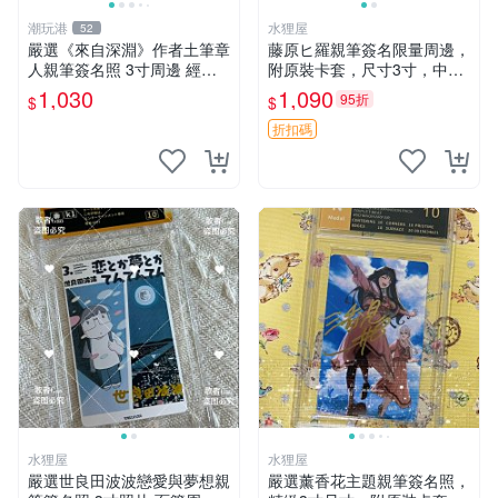
潮玩港
水狸屋
52
嚴選《來自深淵》作者土筆章
藤原ヒ羅親筆簽名限量周邊，
人親筆簽名照 3寸周邊 經典
附原裝卡套，尺寸3寸，中古
卡磚 相片拍賣 深淵 Made in
輕瑕 會長大人 親筆 簽名 周
1,030
1,090
95折
$
$
Abyss 土筆章人 照片
邊 卡套 3寸 中古初瑕
折扣碼
水狸屋
水狸屋
嚴選世良田波波戀愛與夢想親
嚴選薰香花主題親筆簽名照，