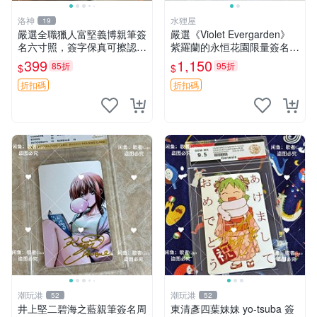
洛神
水狸屋
19
嚴選全職獵人富堅義博親筆簽
嚴選《Violet Evergarden》
名六寸照，簽字保真可擦認，
紫羅蘭的永恒花園限量簽名
全新收藏好物，限量發售 全
卡，3寸帶原裝卡磚 日本中古
399
1,150
85折
95折
$
$
職獵人 富堅義博 簽名照片
收藏推薦 薇爾莉特 曜佳奈 筆
記本
折扣碼
折扣碼
潮玩港
潮玩港
52
52
井上堅二碧海之藍親筆簽名周
東清彥四葉妹妹 yo-tsuba 簽