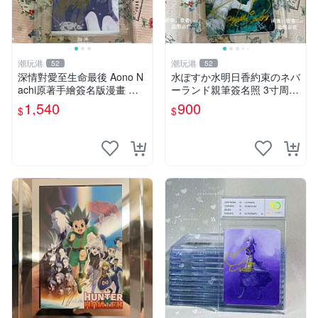
潮玩港
潮玩港
52
52
深情對愛至生命最後 Aono N
水ぽすか水明日香約束のネバ
achi原著手繪簽名版漫畫 親
ーランド親筆簽名照 3寸周邊
筆簽名限定收藏 命終不渝之
照片 面簽正品 簽名照周邊
1,540
900
$
$
戀情 漫畫珍藏品