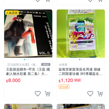
人氣賣家
【CS超聖文化讚】~滿千
水狸屋
3838
元送運
王藍親簽贈本~罕見《王藍 國
旋風管家親筆簽名周邊 畑健
劇人物水彩畫 第二集》大本
二郎限量珍藏 3吋專屬簽名照
【 CS超聖文化讚】
日本正版中古 正規卡磚附送
8,000
1,120
95折
$
$
旋風管家 畑健二郎 簽名照
折扣碼