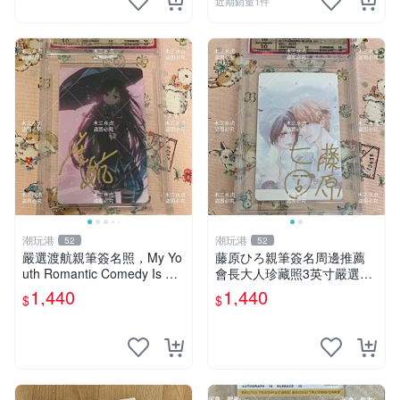
近期銷量1件
潮玩港
潮玩港
52
52
嚴選渡航親筆簽名照，My Yo
藤原ひろ親筆簽名周邊推薦
uth Romantic Comedy Is Wr
會長大人珍藏照3英寸嚴選女
ong限量收藏版 青春戀愛物語
仆紀念品 面簽收藏 會長大人
1,440
1,440
$
$
原創 漫畫周邊
簽名照 女仆照 面簽收藏