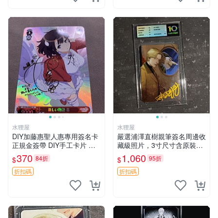
水狸屋
水狸屋
DIY加藤惠聖人惠專用簽名卡
嚴選浦澤直樹親筆簽名周邊收
正規金簽帶 DIY手工卡片 不
藏級照片，3寸尺寸含原裝卡
同於市售版本 卡片尺寸嚴選1
磚 中古國現發 3寸 大小 照片
370
1,060
84折
95折
$
$
00mm 原創設計無返修 聖人
惠 簽名卡 加藤惠
折扣碼
折扣碼