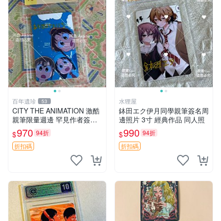
百年遺珍
水狸屋
53
CITY THE ANIMATION 激酷
鉢田エク伊月同學親筆簽名周
親筆限量週邊 罕見作者簽名
邊照片 3寸 經典作品 同人照
收藏 現代潮流擺飾 9x9cm 專
970
990
94折
94折
$
$
家推薦 國際珍藏款 周邊 照片
周邊 尺寸 收藏品
折扣碼
折扣碼