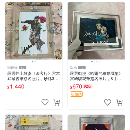
潮玩港
洛神
52
19
嚴選井上雄彥《浪客行》宮本
嚴選動漫《哈爾的移動城堡》
武藏親筆簽名照片，珍稀3英
宮崎駿親筆簽名照片，6寸含
寸國外直帶原圖實物 浪客行
框珍藏版 哈爾的移動城堡 簽
1,440
670
92折
$
$
紙質 簽名 宮本武藏
名照 公仔周邊
折扣碼