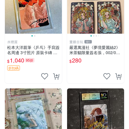
水狸屋
董爺古玩
61
松本大洋親筆《乒乓》手寫簽
嚴選萬漫社《夢境愛麗絲2》
名周邊 3寸照片 原裝卡磚 收
米茶貓限量簽名張，002/003
藏好物 乒乓 The Animation
珍藏版，首賣難得機會 夢境
1,040
280
95折
$
$
松本大洋 簽名 周邊 注記：此
愛麗絲 米茶貓 限量簽名
商品為作者親筆簽名，附原
折扣碼