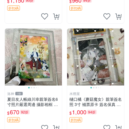
1,150
960
95折
94折
$
$
術愛好者收藏與展示。 3寸
簽名 照片
折扣碼
折扣碼
洛神
水狸屋
19
夏目友人帳綠川幸親筆簽名6
樋口橘《蘑菇魔女》親筆簽名
寸照片嚴選周邊 攝影相框 網
照 3寸 補票原卡 簽名保真 收
路認證 夏目友人帳收藏 簽名
藏推薦 蘑菇魔女 樋口橘 照片
670
1,000
92折
94折
$
$
照 6寸
折扣碼
折扣碼