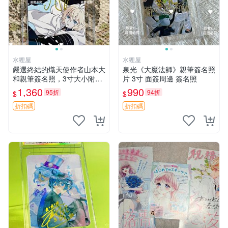
水狸屋
水狸屋
嚴選終結的熾天使作者山本大
泉光《大魔法師》親筆簽名照
和親筆簽名照，3寸大小附原
片 3寸 面簽周邊 簽名照
裝卡磚 終結的熾天使 簽名照
1,360
990
95折
94折
$
$
片 親筆簽名周邊
折扣碼
折扣碼