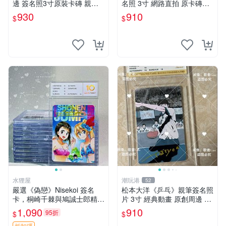
邊 簽名照3寸原裝卡磚 親
名照 3寸 網路直拍 原卡磚包
筆、收藏、簽名照
裝 發行限量 規格精細 收藏推
930
910
$
$
薦 yo-tsuba 簽名照 四葉妹妹
收藏版
水狸屋
潮玩港
52
嚴選《偽戀》Nisekoi 簽名
松本大洋《乒乓》親筆簽名照
卡，桐崎千棘與鳩誠士郎精美
片 3寸 經典動畫 原創周邊 經
周邊，3寸日版中古帶原裝卡
典動漫 周邊收藏 照片卡磚
1,090
910
95折
$
$
磚，國內直郵 偽戀 Nisekoi
折扣碼