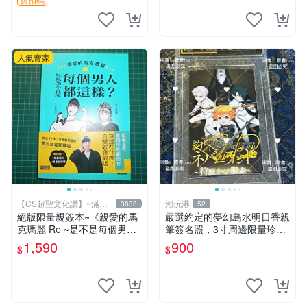
簽名卡 桐崎千棘
人氣賣家
【CS超聖文化讚】~滿千
潮玩港
3838
52
元送運
絕版限量親簽本~《親愛的馬
嚴選約定的夢幻島水明日香親
克瑪麗 Re ~是不是每個男人
筆簽名照，3寸周邊限量珍藏
都這樣？（附贈快速通關信
紙質佳 附卡磚 約定的夢幻島
1,590
900
$
$
封）》附書腰 歐馬克 吳瑪麗
筆記本 名人照
繪三采 書新