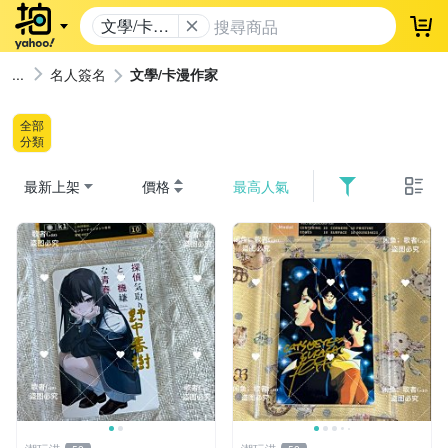
文學/卡漫
登
作家
名人簽名
文學/卡漫作家
全部
分類
最新上架
價格
最高人氣