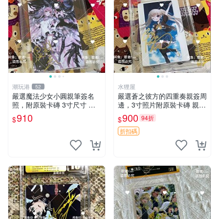
潮玩港
水狸屋
52
嚴選魔法少女小圓親筆簽名
嚴選蒼之彼方的四重奏親簽周
照，附原裝卡磚 3寸尺寸 親
邊，3寸照片附原裝卡磚 親簽
簽紀念品 小圓周邊 畫集 監督
照 收藏級 影印品 杜蕾斯相紙
910
900
94折
$
$
親筆
質地 限量版 Aokana Four Rh
ythm 藍光紀念照 簽名
折扣碼