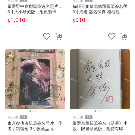
潮玩港
潮玩港
52
52
嚴選野中春樹親筆簽名照片，
貓眼三姐妹北條司親筆簽名照
3寸大小珍藏版，附原裝卡
3寸周邊 簽名保真 相框包裝
磚。青春探偵迷必收！ 青春
貓眼三姐妹 北條司 周邊 貓眼
1,010
910
$
$
時代、探案主題 現場簽名照
三姐妹 簽名照 包裝相框
收藏品
潮玩港
潮玩港
52
52
東京復仇者親筆簽名照片，作
嚴選余華親筆簽名《活著》小
者手寫留念 3寸收藏品 面簽
說，限量珍藏版，附特有印
珍藏 東京裡ベンジャーズ 畫
章。 活著 小說 簽名書