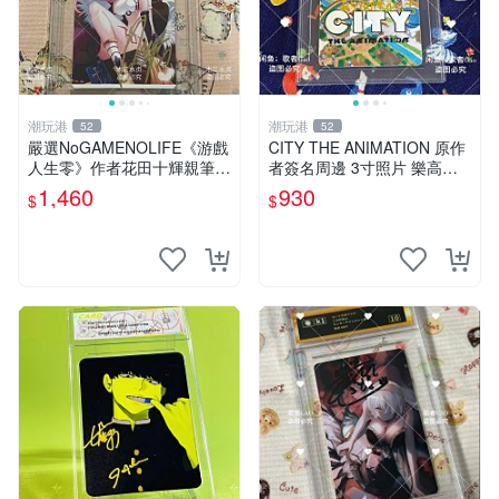
潮玩港
潮玩港
52
52
嚴選NoGAMENOLIFE《游戲
CITY THE ANIMATION 原作
人生零》作者花田十輝親筆簽
者簽名周邊 3寸照片 樂高卡
名照片，3英寸真品收藏。簽
磚 自製限量版 nichijou city th
1,460
930
$
$
名經典角色周邊推薦收藏。
e animation 簽名照 卡
游戲人生零 花田十輝 簽名照