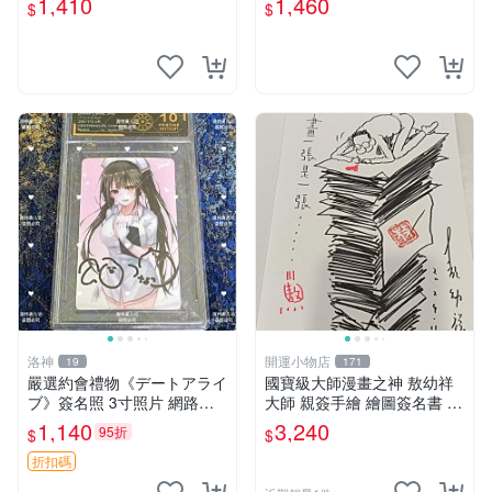
1,410
1,460
$
$
家原創 約3x5.5cm 簽名版 國
際帶回國 東京Revengers
洛神
開運小物店
19
171
嚴選約會禮物《デートアライ
國寶級大師漫畫之神 敖幼祥
ブ》簽名照 3寸照片 網路原
大師 親簽手繪 繪圖簽名書 機
圖 實物美 希望與你見面 デー
會難得敖大師一輩子繪圖創作
1,140
3,240
95折
$
$
トアライブ 簽名照 收藏品
多年有一句老師最金典名言
「畫一張是一張」圖
折扣碼