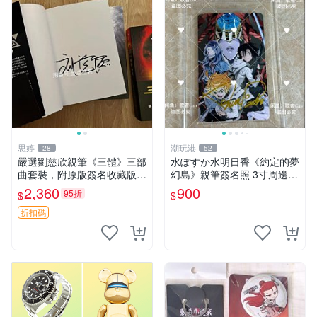
思婷
潮玩港
28
52
嚴選劉慈欣親筆《三體》三部
水ぽすか水明日香《約定的夢
曲套裝，附原版簽名收藏版
幻島》親筆簽名照 3寸周邊照
三體 規格完整 網拍無疑真品
片 簽名真跡 約束のネバーラ
2,360
900
95折
$
$
收藏推薦 《三體》全系列親
ンド 周邊 照片收藏 水明日香
筆簽名版 電影原著珍藏必備
網路握手會簽名周邊 照片
折扣碼
劉慈欣 《三體》