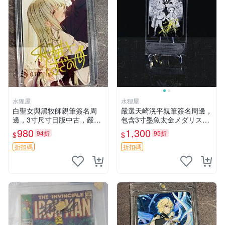
水狸屋
水狸屋
白聖女與黑牧師親筆簽名周
嚴選天崎滉平親筆簽名周邊，
邊，3寸尺寸日版中古，嚴選
包含3寸墨魚太金メダリスト
初瑕默認含原裝卡磚。快速發
照片，附原裝卡磚與專用盒
980
1,300
94折
95折
$
$
貨僅存數量稀少。 和武葉佐
裝，收藏推薦 天崎滉平 紙質
乃 規格 和武はざの 白聖女與
時尚 套裝
折扣碼
折扣碼
黑牧師