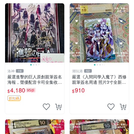
洛神
潮玩港
19
52
嚴選進擊的巨人原創親筆簽名
嚴選《入間同學入魔了》西修
海報，聲優配音卡司全集收藏
親筆簽名周邊 照片3寸全新含
推薦 艾倫、三笠、阿明、埃
卡磚 收藏推薦 鏡像照片 周邊
4,180
910
95折
$
$
爾文巨細靡遺肖像照
收藏
折扣碼