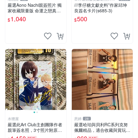
人收藏館
嚴選Aono Nachi親簽照片 獨
///李仔糖文獻史料*作家邱坤
家收藏限量版 命運之戀真跡
良簽名卡片(s685-3)
簽名 命運之戀 親簽照 愛的告
1,040
500
$
$
白
水狸屋
思婷
28
嚴選此Art Club主創團隊作者
嚴選哈珀與貝利RC系列克努
親筆簽名照，3寸照片附原裝
佩爾精品，適合收藏與賞玩 R
卡磚。收藏級面簽照，適合藝
C 玩具 陶瓷