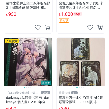
碧海之藍井上堅二親筆簽名照
藤卷忠俊親筆簽名黑子的籃球
3寸周邊珍藏 筆跡清晰 相框
周邊照片 3寸含相框 簽名照
精美 碧海之藍 簽名照片 井上
簽名真跡 黑籃周邊
930
1,030
95折
$
$
堅二 周邊品
折扣碼
人氣賣家
近全新
【CS超聖文化讚】~滿千
董爺古玩
3838
61
元送運
darkmaya親簽畫《黑画- dar
萬漫社莎士比亞泊雲拌面印簽
kmaya 個人畫》2010年全彩
嚴選珍藏張 003 009版 非標
【CS超聖文化讚】
新品收藏限量 泊雲拌面 莎士
500
330