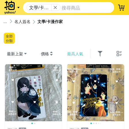
文學/卡漫
登
作家
名人簽名
文學/卡漫作家
全部
分類
最新上架
價格
最高人氣