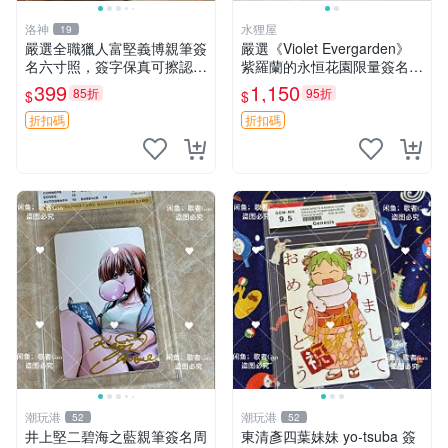
洛神
水狸屋
19
嚴選全職獵人富堅義博親筆簽
嚴選《Violet Evergarden》
名六寸照，簽字保真可擦認，
紫羅蘭的永恒花園限量簽名
全新收藏好物，限量發售 全
卡，3寸帶原裝卡磚 日本中古
399
1,150
85折
95折
$
$
職獵人 富堅義博 簽名照片
收藏推薦 薇爾莉特 曜佳奈 筆
記本
折扣碼
折扣碼
潮玩港
潮玩港
52
52
井上堅二碧海之藍親筆簽名周
東清彥四葉妹妹 yo-tsuba 簽