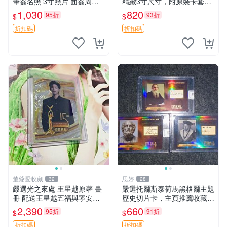
筆簽名照 3寸照片 面簽周邊
精緻3寸尺寸，附原裝卡套。
照片卡磚
收藏級品相，值得珍藏。 薰
1,030
820
95折
93折
$
$
香花 花卉 照片
折扣碼
折扣碼
董爺愛收藏
思婷
32
28
嚴選光之來處 王星越原著 畫
嚴選托爾斯泰荷馬黑格爾主題
冊 配送王星越五福與寧安特
歷史切片卡，主頁推薦收藏更
別卡 超值收藏推薦 光之來處
多親拆好卡 歷史切片卡 托爾
2,390
660
95折
91折
$
$
王星越 插畫 極具收藏價值 寧
斯泰 荷馬 黑格爾
安典藏卡 限量收藏
折扣碼
折扣碼