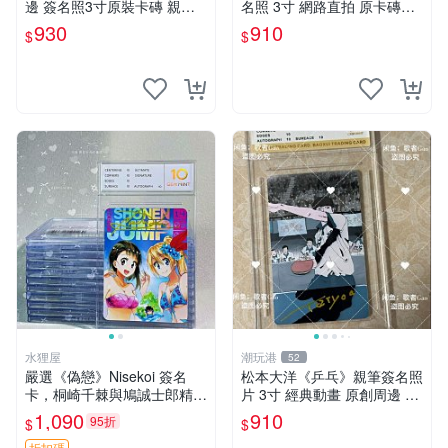
邊 簽名照3寸原裝卡磚 親
名照 3寸 網路直拍 原卡磚包
筆、收藏、簽名照
裝 發行限量 規格精細 收藏推
930
910
$
$
薦 yo-tsuba 簽名照 四葉妹妹
收藏版
水狸屋
潮玩港
52
嚴選《偽戀》Nisekoi 簽名
松本大洋《乒乓》親筆簽名照
卡，桐崎千棘與鳩誠士郎精美
片 3寸 經典動畫 原創周邊 經
周邊，3寸日版中古帶原裝卡
典動漫 周邊收藏 照片卡磚
1,090
910
95折
$
$
磚，國內直郵 偽戀 Nisekoi
折扣碼