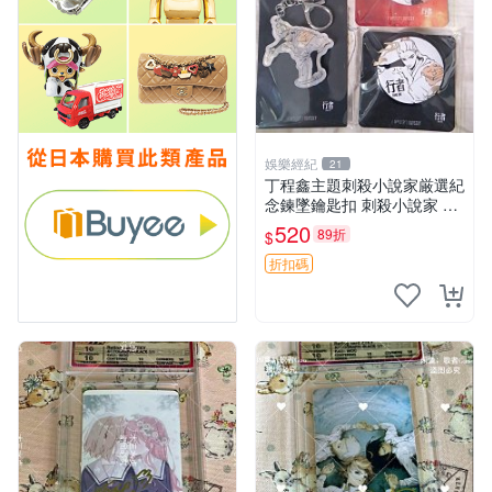
娛樂經紀
21
丁程鑫主題刺殺小說家厳選紀
念鍊墜鑰匙扣 刺殺小說家 丁
程鑫 鍊墜
520
89折
$
折扣碼