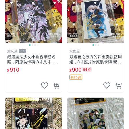
潮玩港
水狸屋
52
嚴選魔法少女小圓親筆簽名
嚴選蒼之彼方的四重奏親簽周
照，附原裝卡磚 3寸尺寸 親
邊，3寸照片附原裝卡磚 親簽
簽紀念品 小圓周邊 畫集 監督
照 收藏級 影印品 杜蕾斯相紙
910
900
94折
$
$
親筆
質地 限量版 Aokana Four Rh
ythm 藍光紀念照 簽名
折扣碼