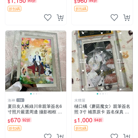
1,150
960
95折
94折
$
$
術愛好者收藏與展示。 3寸
簽名 照片
折扣碼
折扣碼
洛神
水狸屋
19
夏目友人帳綠川幸親筆簽名6
樋口橘《蘑菇魔女》親筆簽名
寸照片嚴選周邊 攝影相框 網
照 3寸 補票原卡 簽名保真 收
路認證 夏目友人帳收藏 簽名
藏推薦 蘑菇魔女 樋口橘 照片
670
1,000
92折
94折
$
$
照 6寸
折扣碼
折扣碼