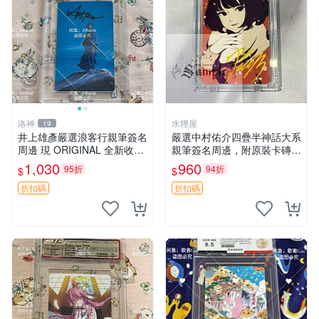
洛神
水狸屋
19
井上雄彥嚴選浪客行親筆簽名
嚴選中村佑介四疊半神話大系
周邊 現 ORIGINAL 全新收藏
親筆簽名周邊，附原裝卡磚
相框附卡磚 尺寸適中 浪客行
亞克力照片 3寸大小 簽名照
1,030
960
95折
94折
$
$
筆 記念照
收藏級 周邊商品
折扣碼
折扣碼