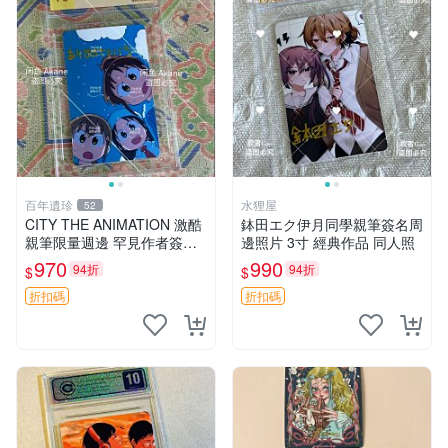
百年遺珍
水狸屋
52
CITY THE ANIMATION 激酷
鉢田エク伊月同學親筆簽名周
親筆限量週邊 罕見作者簽名
邊照片 3寸 經典作品 同人照
收藏 現代潮流擺飾 9x9cm 專
970
990
94折
94折
$
$
家推薦 國際珍藏款 周邊 照片
周邊 尺寸 收藏品
折扣碼
折扣碼