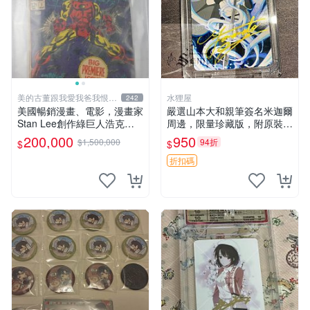
美的古董跟我愛我爸我恨壞
水狸屋
242
人
美國暢銷漫畫、電影，漫畫家
嚴選山本大和親筆簽名米迦爾
Stan Lee創作綠巨人浩克、
周邊，限量珍藏版，附原裝卡
蜘蛛人、X戰警、鋼鐵人，鋼
磚與精美裝裱。收藏家推薦，
200,000
950
$1,500,000
94折
$
$
鐵人是世界最有錢總裁拯救國
品相完美好發，支持權威鑒
14折
家、除各國壞人的英雄，196
定。 百夜優一郎周邊 山本大
折扣碼
8鋼鐵人第一集簽名漫畫
和 3寸簽名照片