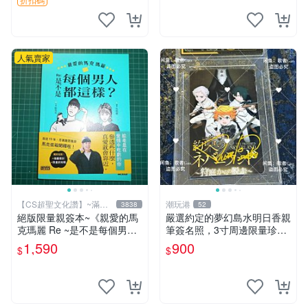
簽名卡 桐崎千棘
人氣賣家
【CS超聖文化讚】~滿千
潮玩港
3838
52
元送運
絕版限量親簽本~《親愛的馬
嚴選約定的夢幻島水明日香親
克瑪麗 Re ~是不是每個男人
筆簽名照，3寸周邊限量珍藏
都這樣？（附贈快速通關信
紙質佳 附卡磚 約定的夢幻島
1,590
900
$
$
封）》附書腰 歐馬克 吳瑪麗
筆記本 名人照
繪三采 書新