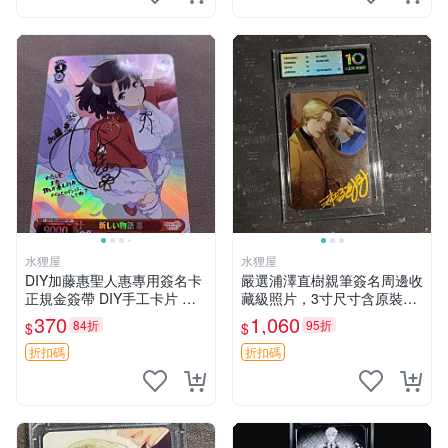
水狸屋
水狸屋
DIY加藤惠聖人惠專用簽名卡
嚴選浦澤直樹親筆簽名周邊收
正規金簽帶 DIY手工卡片 不
藏級照片，3寸尺寸含原裝卡
同於市售版本 卡片尺寸嚴選1
磚 中古國現發 3寸 大小 照片
370
1,060
84折
95折
$
$
00mm 原創設計無返修 聖人
惠 簽名卡 加藤惠
折扣碼
折扣碼