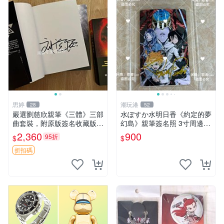
思婷
潮玩港
28
52
嚴選劉慈欣親筆《三體》三部
水ぽすか水明日香《約定的夢
曲套裝，附原版簽名收藏版
幻島》親筆簽名照 3寸周邊照
三體 規格完整 網拍無疑真品
片 簽名真跡 約束のネバーラ
2,360
900
95折
$
$
收藏推薦 《三體》全系列親
ンド 周邊 照片收藏 水明日香
筆簽名版 電影原著珍藏必備
網路握手會簽名周邊 照片
折扣碼
劉慈欣 《三體》