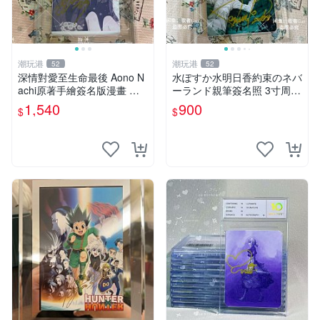
潮玩港
潮玩港
52
52
深情對愛至生命最後 Aono N
水ぽすか水明日香約束のネバ
achi原著手繪簽名版漫畫 親
ーランド親筆簽名照 3寸周邊
筆簽名限定收藏 命終不渝之
照片 面簽正品 簽名照周邊
1,540
900
$
$
戀情 漫畫珍藏品