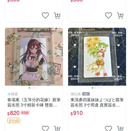
$
$
比亞 印簽
水狸屋
潮玩港
52
春場蔥《五等分的花嫁》親筆
東清彥四葉妹妹よつばと親筆
簽名照 3寸精裝卡磚 雙面收
簽名照 3寸周邊 真實簽名收
藏相框 親簽限量周邊 收藏推
藏品 相框相紙包裝 よつばと
820
910
93折
$
$
薦 花嫁相片 現象級漫改 相框
四葉妹妹 東清彥
收藏 周邊精品
折扣碼