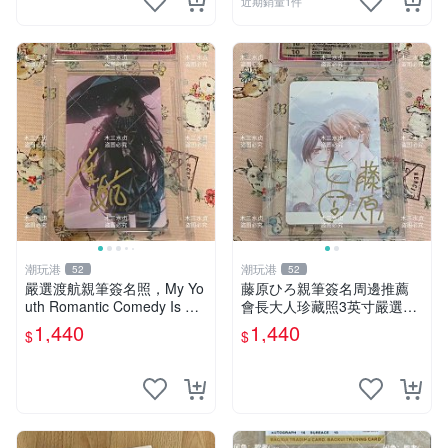
近期銷量1件
潮玩港
潮玩港
52
52
嚴選渡航親筆簽名照，My Yo
藤原ひろ親筆簽名周邊推薦
uth Romantic Comedy Is Wr
會長大人珍藏照3英寸嚴選女
ong限量收藏版 青春戀愛物語
仆紀念品 面簽收藏 會長大人
1,440
1,440
$
$
原創 漫畫周邊
簽名照 女仆照 面簽收藏