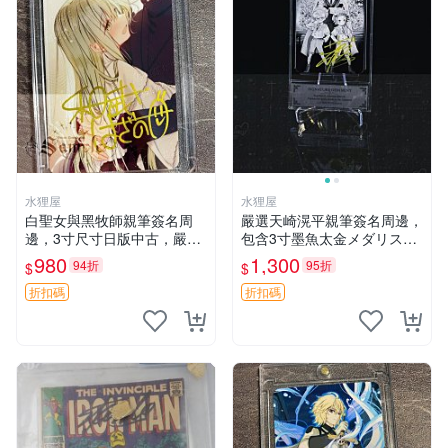
水狸屋
水狸屋
白聖女與黑牧師親筆簽名周
嚴選天崎滉平親筆簽名周邊，
邊，3寸尺寸日版中古，嚴選
包含3寸墨魚太金メダリスト
初瑕默認含原裝卡磚。快速發
照片，附原裝卡磚與專用盒
980
1,300
94折
95折
$
$
貨僅存數量稀少。 和武葉佐
裝，收藏推薦 天崎滉平 紙質
乃 規格 和武はざの 白聖女與
時尚 套裝
折扣碼
折扣碼
黑牧師