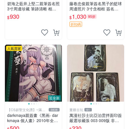
碧海之藍井上堅二親筆簽名照
藤卷忠俊親筆簽名黑子的籃球
3寸周邊珍藏 筆跡清晰 相框
周邊照片 3寸含相框 簽名照
精美 碧海之藍 簽名照片 井上
簽名真跡 黑籃周邊
930
1,030
95折
$
$
堅二 周邊品
折扣碼
人氣賣家
近全新
【CS超聖文化讚】~滿千
董爺古玩
3838
61
元送運
darkmaya親簽畫《黑画- dar
萬漫社莎士比亞泊雲拌面印簽
kmaya 個人畫》2010年全彩
嚴選珍藏張 003 009版 非標
【CS超聖文化讚】
新品收藏限量 泊雲拌面 莎士
500
330