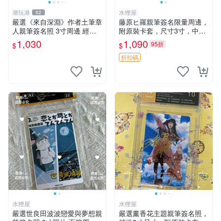
潮玩港
水狸屋
52
嚴選《來自深淵》作者土筆章
藤原ヒ羅親筆簽名限量周邊，
人親筆簽名照 3寸周邊 經典
附原裝卡套，尺寸3寸，中古
卡磚 相片拍賣 深淵 Made in
輕瑕 會長大人 親筆 簽名 周
1,030
1,090
95折
$
$
Abyss 土筆章人 照片
邊 卡套 3寸 中古初瑕
折扣碼
水狸屋
水狸屋
嚴選世良田波波戀愛與夢想親
嚴選薰香花主題親筆簽名照，