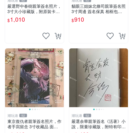
潮玩港
潮玩港
52
52
嚴選野中春樹親筆簽名照片，
貓眼三姐妹北條司親筆簽名照
3寸大小珍藏版，附原裝卡
3寸周邊 簽名保真 相框包裝
磚。青春探偵迷必收！ 青春
貓眼三姐妹 北條司 周邊 貓眼
1,010
910
$
$
時代、探案主題 現場簽名照
三姐妹 簽名照 包裝相框
收藏品
潮玩港
潮玩港
52
52
東京復仇者親筆簽名照片，作
嚴選余華親筆簽名《活著》小
者手寫留念 3寸收藏品 面簽
說，限量珍藏版，附特有印
珍藏 東京裡ベンジャーズ 畫
章。 活著 小說 簽名書