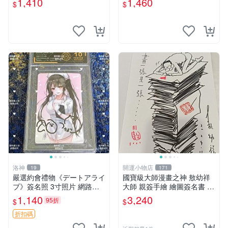
1,410
1,460
$
$
家原創 約3x5.5cm 簽名版 國
際帶回國 東京Revengers
洛神
開運小物店
19
171
嚴選約會禮物《デートアライ
國寶級大師漫畫之神 敖幼祥
ブ》簽名照 3寸照片 網路原
大師 親簽手繪 繪圖簽名書 機
圖 實物美 希望與你見面 デー
會難得敖大師一輩子繪圖創作
1,140
3,240
95折
$
$
トアライブ 簽名照 收藏品
多年有一句老師最金典名言
「畫一張是一張」圖
折扣碼