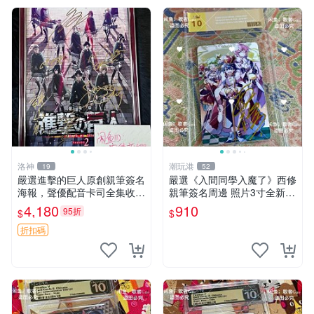
洛神
潮玩港
19
52
嚴選進擊的巨人原創親筆簽名
嚴選《入間同學入魔了》西修
海報，聲優配音卡司全集收藏
親筆簽名周邊 照片3寸全新含
推薦 艾倫、三笠、阿明、埃
卡磚 收藏推薦 鏡像照片 周邊
4,180
910
95折
$
$
爾文巨細靡遺肖像照
收藏
折扣碼