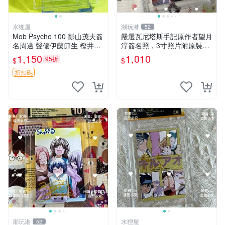
水狸屋
潮玩港
52
Mob Psycho 100 影山茂夫簽
嚴選瓦尼塔斯手記原作者望月
名周邊 聲優伊藤節生 樫井孝
淳簽名照，3寸照片附原裝卡
宏真跡 馴良新隆親筆簽名照
磚。 簽名保真收藏相框裝裱
1,150
1,010
95折
$
$
3寸裝幀原盒 中古珍藏 靈幻
隨行發送 照片 簽名周邊 望月
新隆 Mob Psycho
淳
折扣碼
潮玩港
水狸屋
52