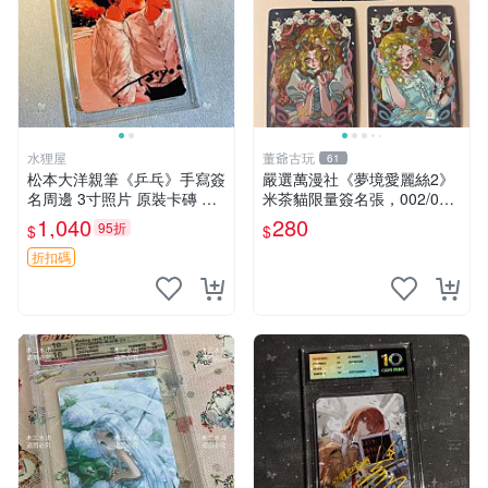
水狸屋
董爺古玩
61
松本大洋親筆《乒乓》手寫簽
嚴選萬漫社《夢境愛麗絲2》
名周邊 3寸照片 原裝卡磚 收
米茶貓限量簽名張，002/003
藏好物 乒乓 The Animation
珍藏版，首賣難得機會 夢境
1,040
280
95折
$
$
松本大洋 簽名 周邊 注記：此
愛麗絲 米茶貓 限量簽名
商品為作者親筆簽名，附原
折扣碼