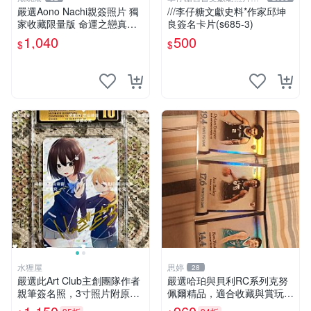
人收藏館
嚴選Aono Nachi親簽照片 獨
///李仔糖文獻史料*作家邱坤
家收藏限量版 命運之戀真跡
良簽名卡片(s685-3)
簽名 命運之戀 親簽照 愛的告
1,040
500
$
$
白
水狸屋
思婷
28
嚴選此Art Club主創團隊作者
嚴選哈珀與貝利RC系列克努
親筆簽名照，3寸照片附原裝
佩爾精品，適合收藏與賞玩 R
卡磚。收藏級面簽照，適合藝
C 玩具 陶瓷