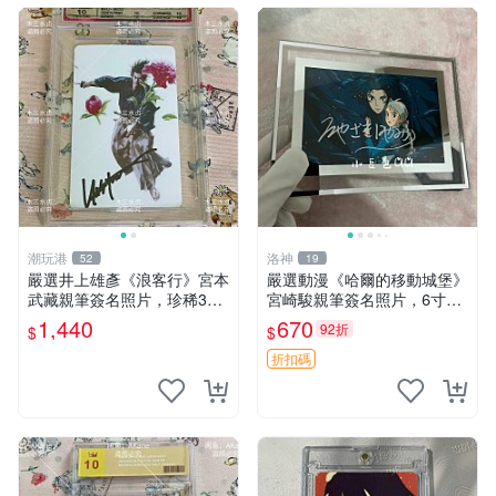
潮玩港
洛神
52
19
嚴選井上雄彥《浪客行》宮本
嚴選動漫《哈爾的移動城堡》
武藏親筆簽名照片，珍稀3英
宮崎駿親筆簽名照片，6寸含
寸國外直帶原圖實物 浪客行
框珍藏版 哈爾的移動城堡 簽
1,440
670
92折
$
$
紙質 簽名 宮本武藏
名照 公仔周邊
折扣碼