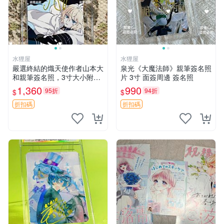
水狸屋
水狸屋
嚴選終結的熾天使作者山本大
泉光《大魔法師》親筆簽名照
和親筆簽名照，3寸大小附原
片 3寸 面簽周邊 簽名照
裝卡磚 終結的熾天使 簽名照
1,360
990
95折
94折
$
$
片 親筆簽名周邊
折扣碼
折扣碼