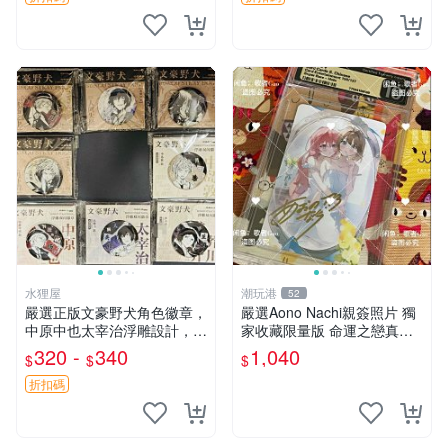
水狸屋
潮玩港
52
嚴選正版文豪野犬角色徽章，
嚴選Aono Nachi親簽照片 獨
中原中也太宰治浮雕設計，5
家收藏限量版 命運之戀真跡
8mm馬口鐵質吧唧徽章，有
簽名 命運之戀 親簽照 愛的告
320 -
340
1,040
$
$
$
原袋可對光確認。國谷正品保
白
障，適合收藏。 中原中也 浮
折扣碼
雕徽章 文豪野犬