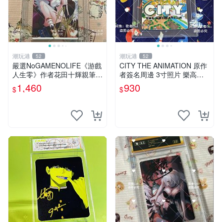
潮玩港
潮玩港
52
52
嚴選NoGAMENOLIFE《游戲
CITY THE ANIMATION 原作
人生零》作者花田十輝親筆簽
者簽名周邊 3寸照片 樂高卡
名照片，3英寸真品收藏。簽
磚 自製限量版 nichijou city th
1,460
930
$
$
名經典角色周邊推薦收藏。
e animation 簽名照 卡
游戲人生零 花田十輝 簽名照