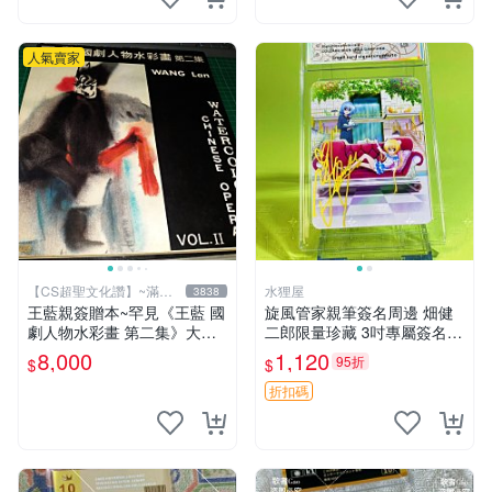
人氣賣家
【CS超聖文化讚】~滿千
水狸屋
3838
元送運
王藍親簽贈本~罕見《王藍 國
旋風管家親筆簽名周邊 畑健
劇人物水彩畫 第二集》大本
二郎限量珍藏 3吋專屬簽名照
【 CS超聖文化讚】
日本正版中古 正規卡磚附送
8,000
1,120
95折
$
$
旋風管家 畑健二郎 簽名照
折扣碼