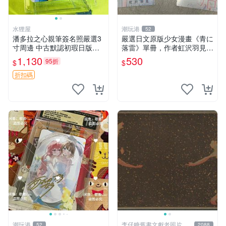
水狸屋
潮玩港
52
潘多拉之心親筆簽名照嚴選3
嚴選日文原版少女漫畫《青に
寸周邊 中古默認初瑕日版含
落雷》單冊，作者虹沢羽見精
原裝卡磚 潘多拉之心 網購 周
心創作，封面藍玫瑰情侶插畫
1,130
530
95折
$
$
邊 署名照
唯美動人， STORY 32 及カ
ラー41P 精彩內容，品相良
折扣碼
好如新。少女
潮玩港
李仔糖舊書文獻老照片名
52
2088