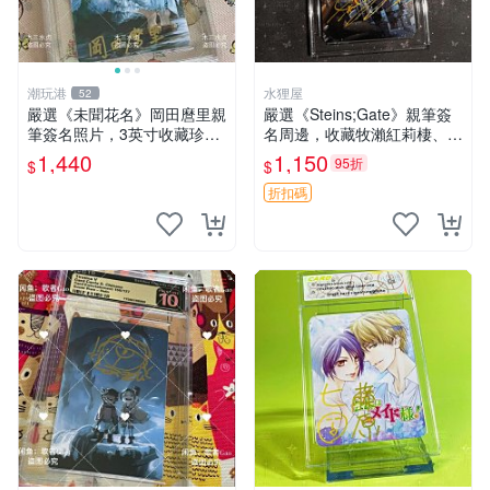
潮玩港
水狸屋
52
嚴選《未聞花名》岡田麿里親
嚴選《Steins;Gate》親筆簽
筆簽名照片，3英寸收藏珍品
名周邊，收藏牧瀨紅莉棲、椎
未知的花名、親筆、簽名周邊
名真由理、菲利斯喵喵人氣卡
1,440
1,150
95折
$
$
牌 簽字照片 牧瀨紅莉棲 椎名
真由理
折扣碼