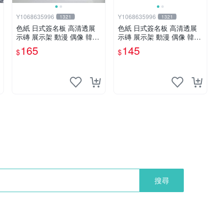
Y1068635996
Y1068635996
1321
1321
色紙 日式簽名板 高清透展
色紙 日式簽名板 高清透展
示磚 展示架 動漫 偶像 韓星
示磚 展示架 動漫 偶像 韓星
BTS hololive 大號 凹槽182*
BTS hololive 小號 凹槽122*
165
145
$
$
202mm
137mm
搜尋