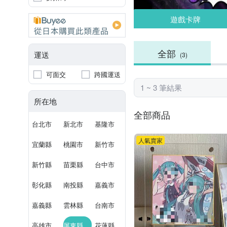
遊戲卡牌
全部
運送
(3)
可面交
跨國運送
1 ~ 3 筆結果
所在地
全部商品
台北市
新北市
基隆市
人氣賣家
宜蘭縣
桃園市
新竹市
新竹縣
苗栗縣
台中市
彰化縣
南投縣
嘉義市
嘉義縣
雲林縣
台南市
高雄市
屏東縣
花蓮縣