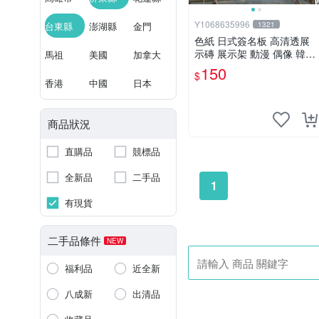
Y1068635996
台東縣
澎湖縣
金門
1321
色紙 日式簽名板 高清透展
示磚 展示架 動漫 偶像 韓星
馬祖
美國
加拿大
BTS hololive 中號 凹槽150*
150
$
150mm
香港
中國
日本
商品狀況
直購品
競標品
全新品
二手品
1
有現貨
二手品條件
NEW
福利品
近全新
八成新
出清品