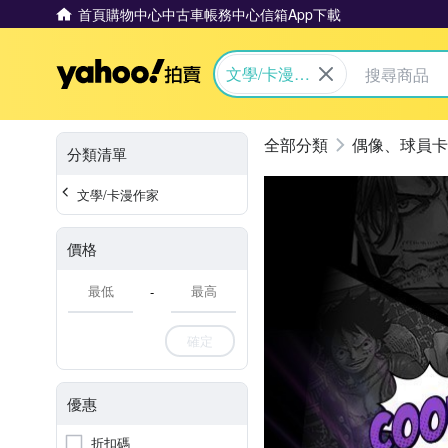
首頁
購物中心
中古車
帳務中心
信箱
App下載
Yahoo拍賣
文學/卡漫作
家
偶像、球員卡
分類清單
文學/卡漫作家
價格
-
確定
優惠
折扣碼