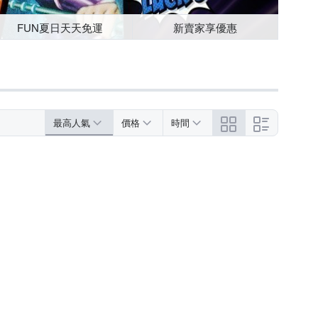
FUN夏日天天免運
新賣家享優惠
最高人氣
價格
時間