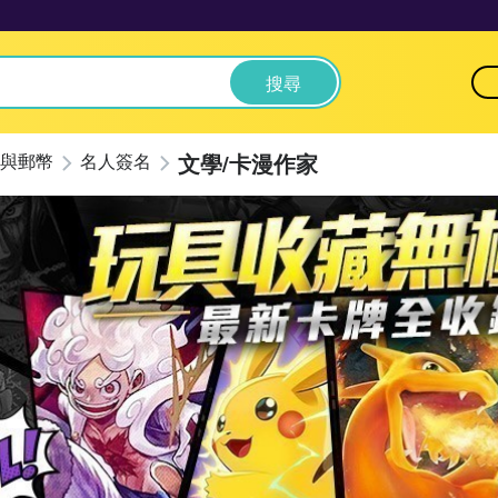
搜尋
文學/卡漫作家
與郵幣
名人簽名