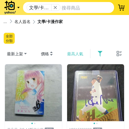
文學/卡漫
登
作家
名人簽名
文學/卡漫作家
全部
分類
最新上架
價格
最高人氣