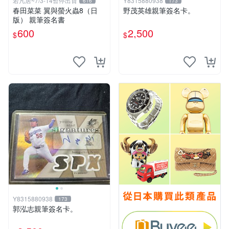
若凡居~7/3-14暫停出貨
Y8315880938
616
173
春田菜菜 翼與螢火蟲8（日
野茂英雄親筆簽名卡。
版） 親筆簽名書
600
2,500
$
$
Y8315880938
173
郭泓志親筆簽名卡。