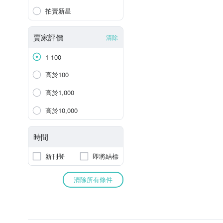
拍賣新星
賣家評價
清除
1-100
高於100
高於1,000
高於10,000
時間
新刊登
即將結標
清除所有條件