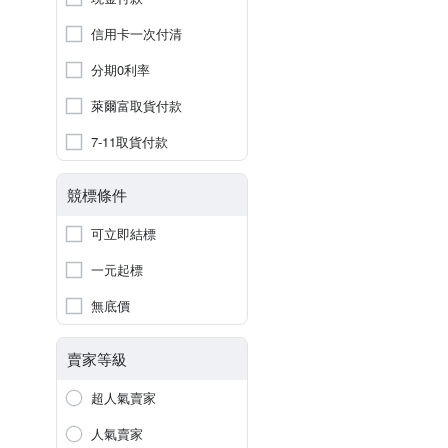
信用卡一次付清
分期0利率
萊爾富取貨付款
7-11取貨付款
競標條件
可立即結標
一元起標
無底價
賣家等級
超人氣賣家
人氣賣家