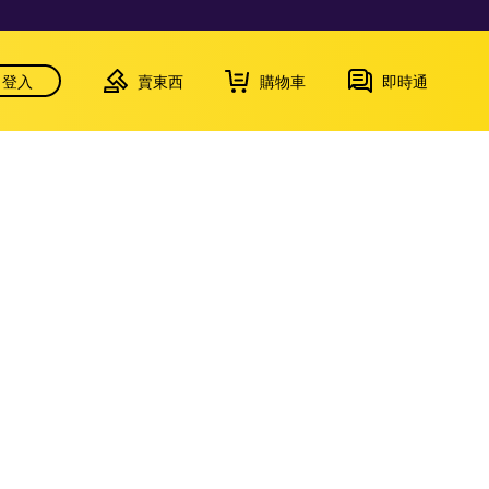
登入
賣東西
購物車
即時通