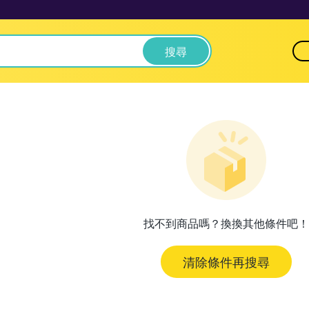
搜尋
找不到商品嗎？換換其他條件吧！
清除條件再搜尋