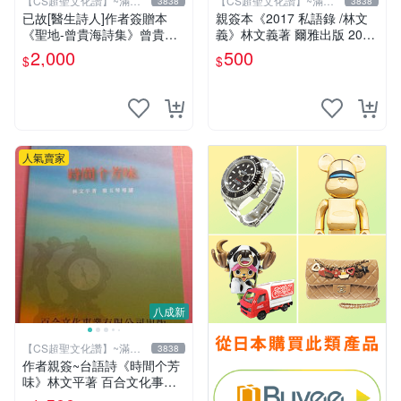
【CS超聖文化讚】~滿千
【CS超聖文化讚】~滿千
3838
3838
元送運
元送運
已故[醫生詩人]作者簽贈本
親簽本《2017 私語錄 /林文
《聖地-曾貴海詩集》曾貴海
義》林文義著 爾雅出版 2018
著 春暉出版 2023年初版一刷
年初版【CS超聖文化讚】
2,000
500
$
$
【CS超聖文化讚】
人氣賣家
八成新
【CS超聖文化讚】~滿千
3838
元送運
作者親簽~台語詩《時間个芳
味》林文平著 百合文化事業
2006.10初版一刷 附光碟【C