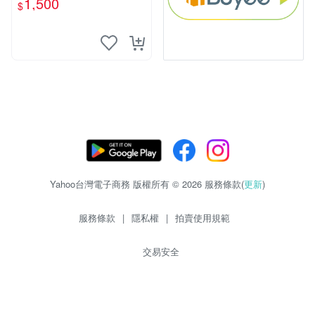
1,500
$
S超聖文化讚】
Yahoo台灣電子商務 版權所有 © 2026 服務條款(
更新
)
服務條款
|
隱私權
|
拍賣使用規範
交易安全