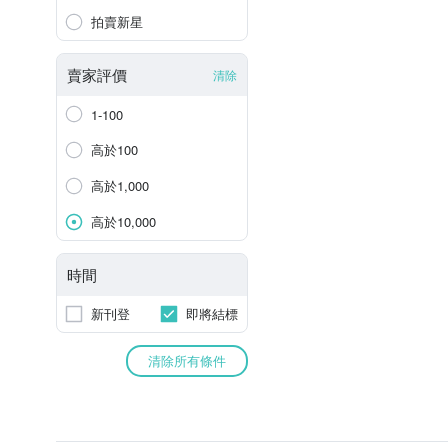
拍賣新星
賣家評價
清除
1-100
高於100
高於1,000
高於10,000
時間
新刊登
即將結標
清除所有條件