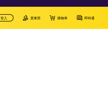
登入
賣東西
購物車
即時通