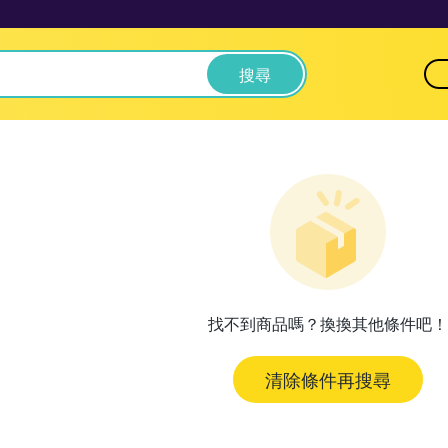
搜尋
找不到商品嗎？換換其他條件吧！
清除條件再搜尋