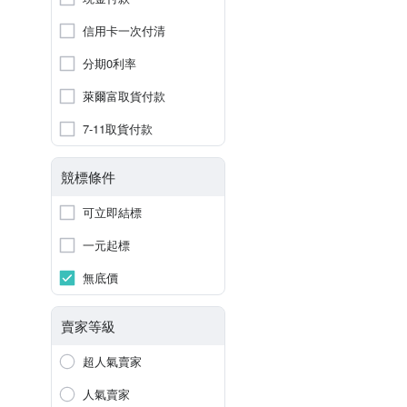
信用卡一次付清
分期0利率
萊爾富取貨付款
7-11取貨付款
競標條件
可立即結標
一元起標
無底價
賣家等級
超人氣賣家
人氣賣家