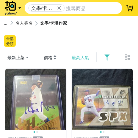
文學/卡漫
登
作家
名人簽名
文學/卡漫作家
全部
分類
最新上架
價格
最高人氣