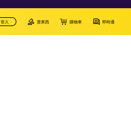
登入
賣東西
購物車
即時通