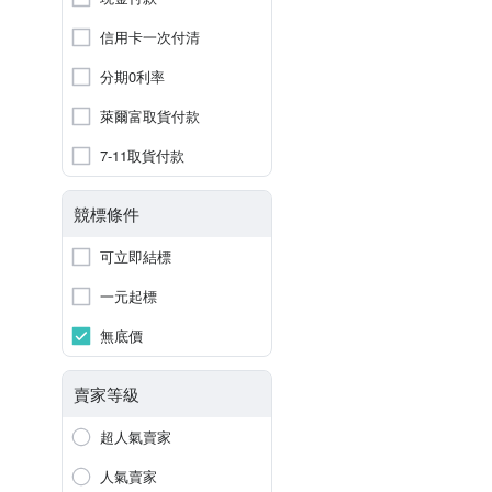
信用卡一次付清
分期0利率
萊爾富取貨付款
7-11取貨付款
競標條件
可立即結標
一元起標
無底價
賣家等級
超人氣賣家
人氣賣家