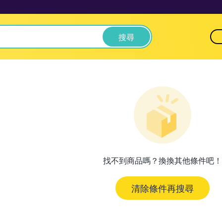
搜尋
找不到商品嗎？換換其他條件吧！
清除條件再搜尋