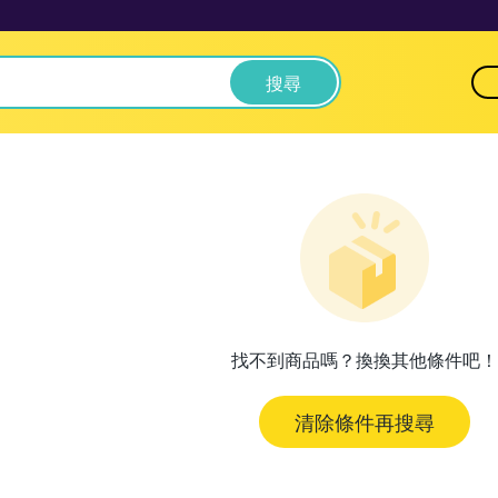
搜尋
找不到商品嗎？換換其他條件吧！
清除條件再搜尋