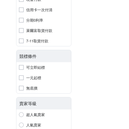
信用卡一次付清
分期0利率
萊爾富取貨付款
7-11取貨付款
競標條件
可立即結標
一元起標
無底價
賣家等級
超人氣賣家
人氣賣家