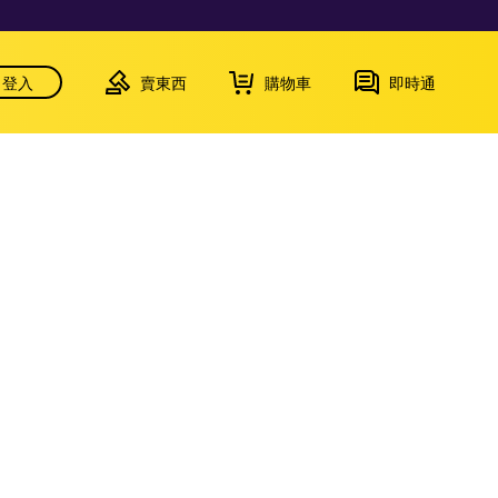
登入
賣東西
購物車
即時通