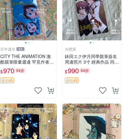
百年遺珍
水狸屋
52
CITY THE ANIMATION 激
鉢田エク伊月同學親筆簽名
酷親筆限量週邊 罕見作者簽
周邊照片 3寸 經典作品 同人
名收藏 現代潮流擺飾 9x9c
照
970
990
94折
94折
$
$
m 專家推薦 國際珍藏款 周
邊 照片周邊 尺寸 收藏品
折扣碼
折扣碼