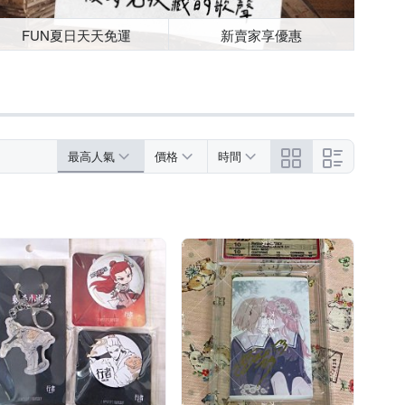
FUN夏日天天免運
新賣家享優惠
最高人氣
價格
時間