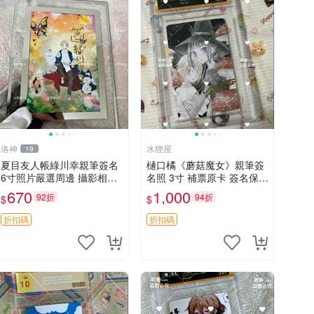
洛神
水狸屋
19
夏目友人帳綠川幸親筆簽名
樋口橘《蘑菇魔女》親筆簽
6寸照片嚴選周邊 攝影相框
名照 3寸 補票原卡 簽名保真
網路認證 夏目友人帳收藏
收藏推薦 蘑菇魔女 樋口橘
670
1,000
92折
94折
$
$
簽名照 6寸
照片
折扣碼
折扣碼