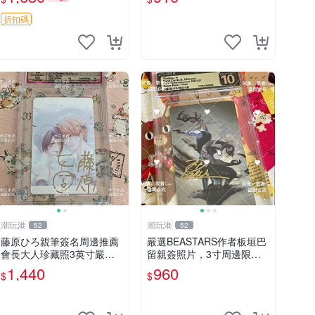
定價 特別款
磚
折扣碼
潮玩港
潮玩港
52
52
藤原ひろ親筆簽名周邊推薦
嚴選BEASTARS作者板垣巴
會長大人珍藏照3英寸嚴選
留親簽照片，3寸周邊限量
女仆紀念品 面簽收藏 會長
收藏 BEASTARS 作者 經典
1,440
960
$
$
大人 簽名照 女仆照 面簽收
細節收藏
藏