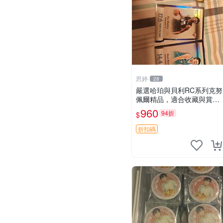
思婷
28
嚴選哈珀與貝利RC系列克努
佩爾精品，適合收藏與賞玩
RC 玩具 陶瓷
960
94折
$
折扣碼