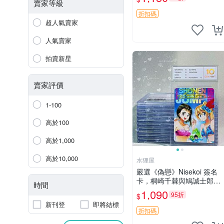
古收藏推薦 薇爾莉特 曜佳
賣家等級
奈 筆記本
折扣碼
超人氣賣家
人氣賣家
拍賣新星
賣家評價
1-100
高於100
高於1,000
高於10,000
水狸屋
嚴選《偽戀》Nisekoi 簽名
卡，桐崎千棘與鳩誠士郎精
時間
美周邊，3寸日版中古帶原
1,090
95折
$
裝卡磚，國內直郵 偽戀 Nis
新刊登
即將結標
ekoi 簽名卡 桐崎千棘
折扣碼