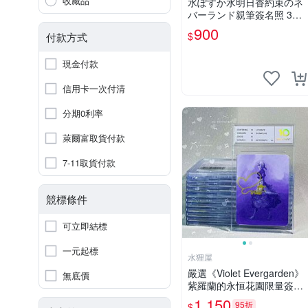
收藏品
水ぽすか水明日香約束のネ
バーランド親筆簽名照 3寸
周邊照片 面簽正品 簽名照
900
$
付款方式
周邊
現金付款
信用卡一次付清
分期0利率
萊爾富取貨付款
7-11取貨付款
競標條件
可立即結標
一元起標
水狸屋
嚴選《Violet Evergarden》
無底價
紫羅蘭的永恒花園限量簽名
卡，3寸帶原裝卡磚 日本中
1,150
95折
$