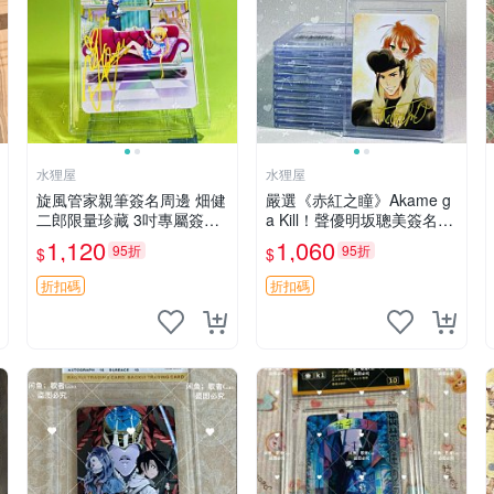
水狸屋
水狸屋
旋風管家親筆簽名周邊 畑健
嚴選《赤紅之瞳》Akame g
二郎限量珍藏 3吋專屬簽名
a Kill！聲優明坂聰美簽名周
照 日本正版中古 正規卡磚
邊，3寸帶原裝卡磚 日版中
1,120
1,060
95折
95折
$
$
附送 旋風管家 畑健二郎 簽
古 赤紅之瞳 Akame ga Kill
名照
明坂聰美 簽名
折扣碼
折扣碼