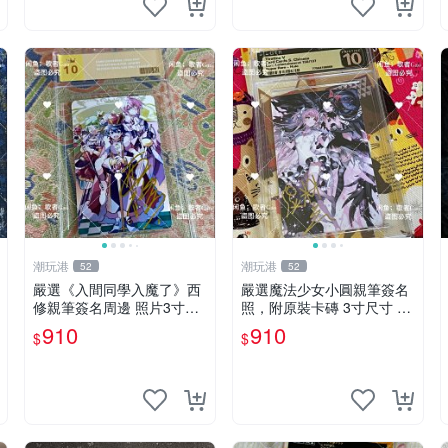
潮玩港
潮玩港
52
52
嚴選《入間同學入魔了》西
嚴選魔法少女小圓親筆簽名
修親筆簽名周邊 照片3寸全
照，附原裝卡磚 3寸尺寸 親
新含卡磚 收藏推薦 鏡像照
簽紀念品 小圓周邊 畫集 監
910
910
$
$
片 周邊收藏
督親筆