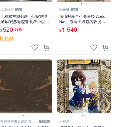
娛樂經紀
潮玩港
21
52
丁程鑫主題刺殺小說家厳選
深情對愛至生命最後 Aono
紀念鍊墜鑰匙扣 刺殺小說家
Nachi原著手繪簽名版漫畫
丁程鑫 鍊墜
親筆簽名限定收藏 命終不渝
520
1,540
89折
$
$
之戀情 漫畫珍藏品
折扣碼
李仔糖舊書文獻老照片名
水狸屋
2088
人收藏館