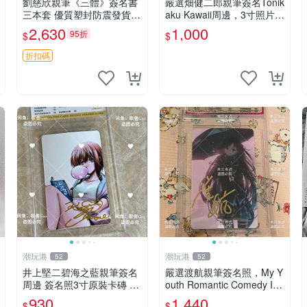
劉慈欣親筆《三體》簽名書
嚴選畑健二郎親筆簽名Tonik
三本套 優質塑封防震發貨
aku Kawaii周邊，3寸照片含
正版收藏推薦 三體 經典 科
原裝卡匣。收藏家直供，保
2,630
1,000
95折
$
$
幻小說
真可靠。 Tonikaku Kawaii
畑健二郎 親筆簽名周
折扣碼
潮玩港
潮玩港
52
52
井上堅二碧海之藍親筆簽名
嚴選渡航親筆簽名照，My Y
周邊 簽名照3寸原裝卡磚 親
outh Romantic Comedy Is
筆、收藏、簽名照
Wrong限量收藏版 青春戀愛
930
1,440
$
$