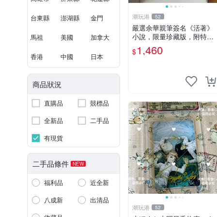
潮玩港
台東縣
澎湖縣
金門
52
嚴選余華親筆簽名《活著》
小說，限量珍藏版，附特有
馬祖
美國
加拿大
印章。 活著 小說 簽名書
1,460
$
香港
中國
日本
商品狀況
直購品
競標品
全新品
二手品
有現貨
二手品條件
NEW
福利品
近全新
八成新
出清品
潮玩港
52