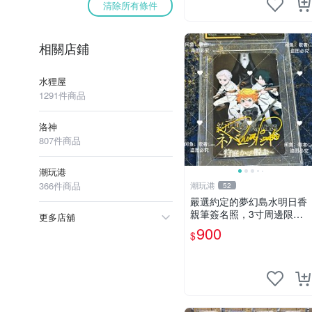
清除所有條件
相關店鋪
水狸屋
1291件商品
洛神
807件商品
潮玩港
366件商品
潮玩港
52
嚴選約定的夢幻島水明日香
親筆簽名照，3寸周邊限量
更多店舖
珍藏 紙質佳 附卡磚 約定的
900
$
夢幻島 筆記本 名人照