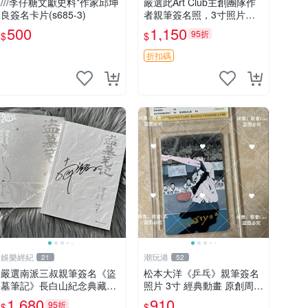
///李仔糖文獻史料*作家邱坤
嚴選此Art Club主創團隊作
良簽名卡片(s685-3)
者親筆簽名照，3寸照片附
原裝卡磚。收藏級面簽照，
500
1,150
95折
$
$
適合藝術愛好者收藏與展
示。 3寸 簽名 照片
折扣碼
娛樂經紀
潮玩港
21
52
嚴選南派三叔親筆簽名《盜
松本大洋《乒乓》親筆簽名
墓筆記》長白山紀念典藏禮
照片 3寸 經典動畫 原創周邊
盒，限量收藏必備 原著小說
經典動漫 周邊收藏 照片卡
1,680
910
95折
$
$