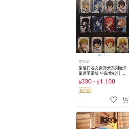
水狸屋
嚴選日谷文豪野犬系列徽章
嚴選限量版 中島敦&芥川龍
之介&太宰治&中原中也&國
330 -
1,100
$
$
木田獨步&江戶川亂步&谷崎
潤一郎&宮澤賢治官方正品
折扣碼
標芥川中島太宰原