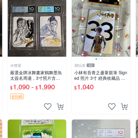
水狸屋
潮玩港
52
嚴選金牌冰舞畫家鶴舞墨魚
小林有吾青之蘆葦親筆 Sign
太簽名周邊，3寸照片含原
ed 照片 3寸 經典收藏品 青
裝卡磚。收藏自用，面簽確
之蘆葦限量版 周邊 相框裝
1,090 -
1,990
1,040
$
$
$
保證實。 冰舞 簽名 周邊
裱 青之蘆葦 簽名照 小林有
吾
折扣碼