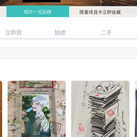
唱片一元起標
限量球員卡立即收藏
立即買
競標
二手