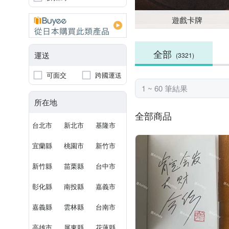
遊戲卡牌
全部
運送
(3321)
可面交
跨國運送
1 ~ 60 筆結果
所在地
全部商品
台北市
新北市
基隆市
宜蘭縣
桃園市
新竹市
新竹縣
苗栗縣
台中市
彰化縣
南投縣
嘉義市
嘉義縣
雲林縣
台南市
高雄市
屏東縣
花蓮縣