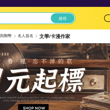
搜尋
文學/卡漫作家
與郵幣
名人簽名