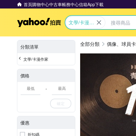
首頁
購物中心
中古車
帳務中心
信箱
App下載
Yahoo拍賣
文學/卡漫作
家
偶像、球員卡
分類清單
文學/卡漫作家
價格
-
確定
優惠
折扣碼