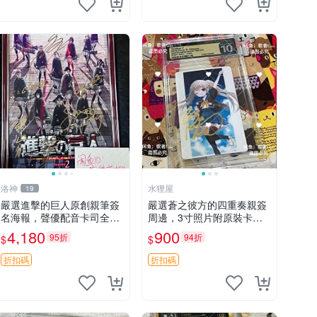
洛神
水狸屋
19
嚴選進擊的巨人原創親筆簽
嚴選蒼之彼方的四重奏親簽
名海報，聲優配音卡司全集
周邊，3寸照片附原裝卡磚
收藏推薦 艾倫、三笠、阿
親簽照 收藏級 影印品 杜蕾
4,180
900
95折
94折
$
$
明、埃爾文巨細靡遺肖像照
斯相紙質地 限量版 Aokana
Four Rhythm 藍光紀念照
折扣碼
折扣碼
簽名