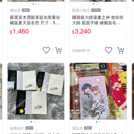
潮玩港
開運小物店
52
171
嚴選莫木潤親筆簽名限量珍
國寶級大師漫畫之神 敖幼祥
藏版夏天簽名照 尺寸：5.5×
大師 親簽手繪 繪圖簽名書
8.4公分 附原裝相框 推薦收
機會難得敖大師一輩子繪圖
1,460
3,240
$
$
藏家必備 《光死去的夏天》
創作多年有一句老師最金典
《The Summer When Ligh
名言「畫一張是一張」圖
近期銷量1件
娛樂經紀
潮玩港
21
52