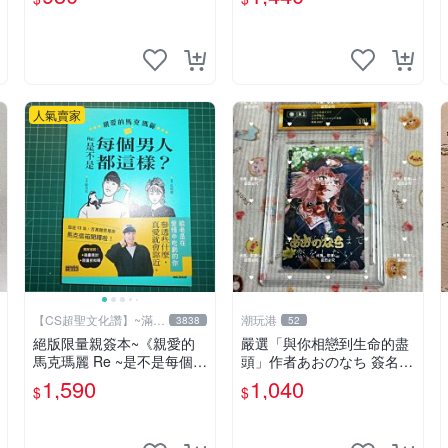
物語 原創 漫畫周邊
人氣賣家
【CS超聖文化讚】~滿千
潮玩港
3838
52
元送運
絕版限量親簽本~《親愛的
嚴選「與你相戀到生命的盡
馬克瑪麗 Re ~是不是每個男
頭」作者あおのなち 簽名照
人都這樣？（附贈快速通關
片 3寸原裝卡磚 親筆簽名照
1,590
1,040
$
$
信封）》附書腰 歐馬克 吳
收藏佳品 周邊限定 照片拍
瑪麗繪三采 書新
賣