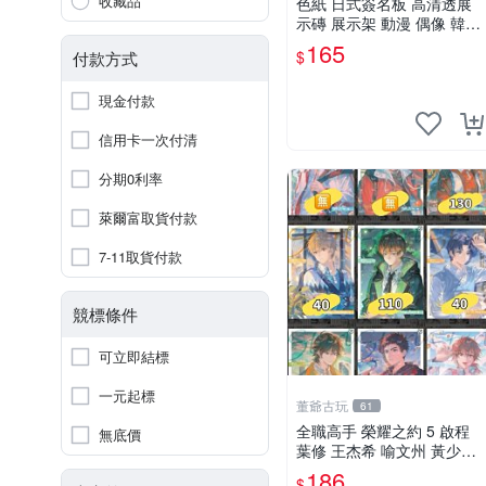
收藏品
色紙 日式簽名板 高清透展
示磚 展示架 動漫 偶像 韓星
BTS hololive 大號 凹槽182*
165
$
付款方式
202mm
現金付款
信用卡一次付清
分期0利率
萊爾富取貨付款
7-11取貨付款
競標條件
可立即結標
一元起標
董爺古玩
61
全職高手 榮耀之約 5 啟程
無底價
葉修 王杰希 喻文州 黃少天
周澤楷 張佳樂 韓文清 蘇沐
186
$