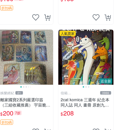
球鞋 籃球服
澤楷 孫翔 喬一帆 吳羽策 韓
文清 蘇沐橙 方銳 高英傑 林
折扣碼
敬言 李軒
人氣賣家
近全新
娛樂經紀
信箱
21
3966
paul600510@yahoo.com.tw
離家國寶2系列嚴選印簽
2cat komica 三週年 紀念本
（三組收藏推薦） 宇宙脆圓
同人誌 同人 畫冊 原創九成
珠筆 超值套裝 印簽收藏
新
200
208
7折
$
$
折扣碼