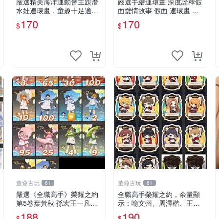
嚴選精美海洋運動會主題潛
嚴選手繪連環畫 深度詮釋假
水娃連環畫，童趣十足適合
面愛情故事 假面 連環畫 繪
收藏 海洋運動會 潛水娃 連
本
170
170
$
$
環畫
董爺古玩
董爺古玩
61
61
嚴選《全職高手》榮耀之約
全職高手榮耀之約，余量顯
第5卷葉黃秋 孫宏王一凡專
示：喻文州、周澤楷、王杰
集 童趣雨季限量版 童趣 雨
希、黃少天、肖時欽、楚雲
188
190
$
$