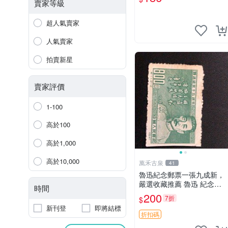
橙 四大主角聯誼限量圖書
賣家等級
榮耀之約 5 圖書 圖像 收藏
超人氣賣家
人氣賣家
拍賣新星
賣家評價
1-100
高於100
高於1,000
高於10,000
萬禾古泉
41
魯迅紀念郵票一張九成新，
嚴選收藏推薦 魯迅 紀念郵
時間
票 收藏 票面
200
7折
$
新刊登
即將結標
折扣碼