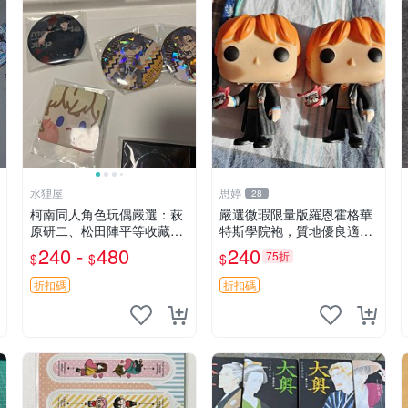
水狸屋
思婷
28
柯南同人角色玩偶嚴選：萩
嚴選微瑕限量版羅恩霍格華
原研二、松田陣平等收藏推
特斯學院袍，質地優良適合
薦 萩原研二 收藏 松田陣平
收藏 霍格華茲 學院袍 哈利
240 -
480
240
75折
$
$
$
玩具
波特
折扣碼
折扣碼