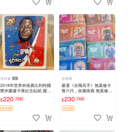
沐日集
水狸屋
2
2018年世界杯推薦比利時國
嚴選《全職高手》無葉修卡
際米蘭盧卡庫紀念貼紙 國際
冊六代，收藏推薦 無葉修
足球 網拍紀念品 籤卡庫貼
卡冊 全職高手
220
230
73折
74折
$
$
紙
折扣碼
折扣碼