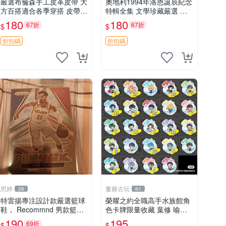
嚴選布倫森手工皮革皮帶 大
奧地利1994年洛恩誕辰紀念
方百搭適合各季穿搭 皮帶
特輯全集 文學珍藏嚴選 發
皮帶 腳踝帶
行人首發 典藏版 百年記憶
180
180
67折
67折
$
$
文學愛好者必備
折扣碼
折扣碼
思婷
董爺古玩
28
61
特雷揚專注設計款嚴選籃球
榮耀之約全職高手水族館角
鞋， Recommnd 男款籃球
色卡牌限量收藏 葉修 喻文
運動裝備，適合潮男穿搭 籃
州 黃少天 王傑希 張佳樂 孫
190
195
69折
$
$