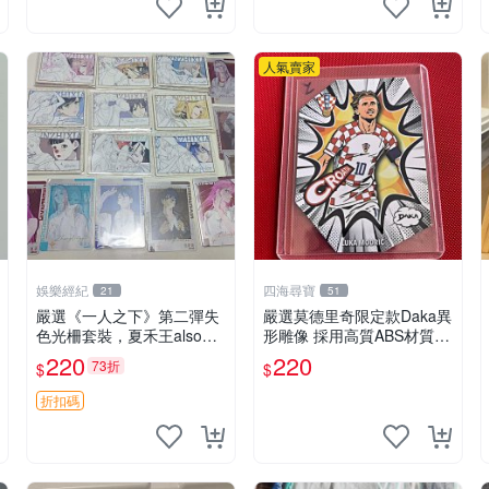
人氣賣家
娛樂經紀
四海尋寶
21
51
嚴選《一人之下》第二彈失
嚴選莫德里奇限定款Daka異
色光柵套裝，夏禾王also張
形雕像 採用高質ABS材質
靈玉王震球諸葛青余貨推薦
聲光動力顯示 適合收藏家
220
220
73折
$
$
失色光柵 張楚嵐 王也
國際足壇巨星 異形造型 限
量版 ABS雕像 收藏推薦
折扣碼