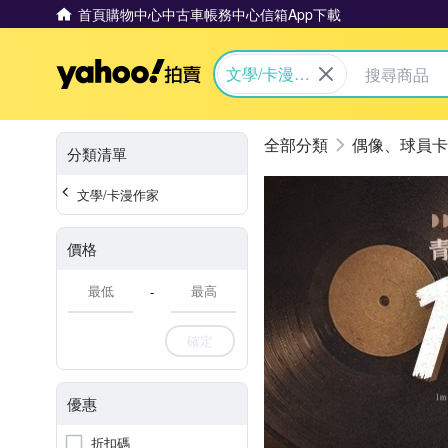
首頁
購物中心
中古車
帳務中心
信箱
App下載
Yahoo拍賣
文學/卡漫作
家
偶像、球員卡
分類清單
文學/卡漫作家
價格
-
確定
優惠
折扣碼