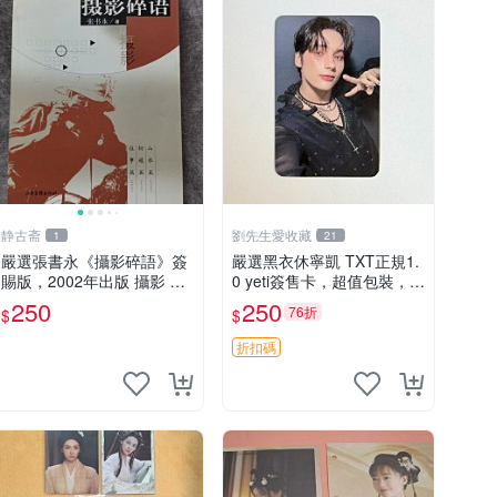
静古斋
劉先生愛收藏
1
21
嚴選張書永《攝影碎語》簽
嚴選黑衣休寧凱 TXT正規1.
賜版，2002年出版 攝影 散
0 yeti簽售卡，超值包裝，基
文 作品集
本無瑕，拍下即送花束 簽售
250
250
76折
$
$
卡 黑衣 休寧凱
折扣碼