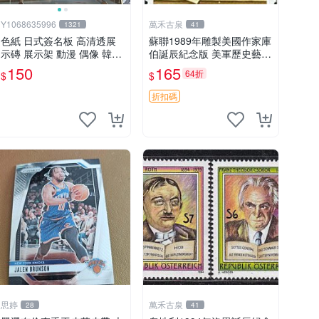
Y1068635996
萬禾古泉
1321
41
色紙 日式簽名板 高清透展
蘇聯1989年雕製美國作家庫
示磚 展示架 動漫 偶像 韓星
伯誕辰紀念版 美軍歷史藝術
BTS hololive 中號 凹槽150*
品 耶魯出身 庫合作曲家紀
150
165
64折
$
$
150mm
念收藏嚴選
折扣碼
思婷
萬禾古泉
28
41