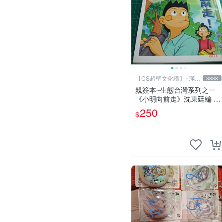
【CS超聖文化讚】~滿千
3838
元送運
親簽本~生態台灣系列之一
《小明向前走》沈東廷編 東
廷漫畫工作室 民國92年 大
250
$
本【CS 超聖文化讚】