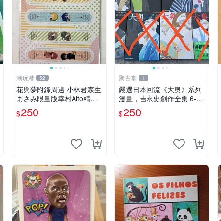
潮玩港
聚古堂
52
1
花與夢附錄周邊 小林君森生
嚴選日本回流《大奥》系列
まさみ限量版幸村Alto精緻
漫畫，吉永史創作全集 6-9
公仔 伊沢玲手繪幸村阿爾ト
卷 大奥 吉永史 漫畫卷
250
250
$
$
收藏品 川原泉貓系男子周邊
商品 拂曉的尤娜晨曦公主 N
oise漫畫主題