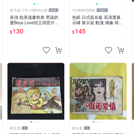
若凡居~7/3-14暫停出貨
Y1068635996
616
1321
長鴻 耽美漫畫祭典 男孩的
色紙 日式簽名板 高清透展
愛Boys Love拍立得照片造
示磚 展示架 動漫 偶像 韓星
型透卡 第二彈 超值星期五
BTS hololive 小號 凹槽122*
130
145
$
$
的sex + 劇毒甜心
137mm
静古斋
静古斋
1
1