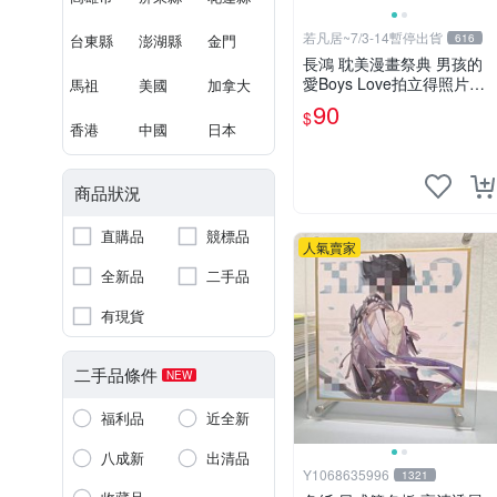
若凡居~7/3-14暫停出貨
台東縣
澎湖縣
金門
616
長鴻 耽美漫畫祭典 男孩的
愛Boys Love拍立得照片造
馬祖
美國
加拿大
型透卡 第二彈 不良的津田
90
$
同學和輔導老師.增田關係很
香港
中國
日本
差
商品狀況
直購品
競標品
人氣賣家
全新品
二手品
有現貨
二手品條件
NEW
福利品
近全新
八成新
出清品
Y1068635996
1321