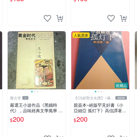
季 全職高手
秀、蘇沐橙、張佳樂 全職高
手 余量 楊凡
人氣賣家
收藏品
聚古堂
【CS超聖文化讚】~滿千
1
3838
元送運
嚴選王小波作品《黑鐵時
親簽本~絕版罕見好書《小
代》，品味經典文學風華 推
亞細亞 孤灯下》高信譚著
薦 文學迷 收藏
遠景出版 民國73年再版【C
200
200
$
$
S超聖文化讚】