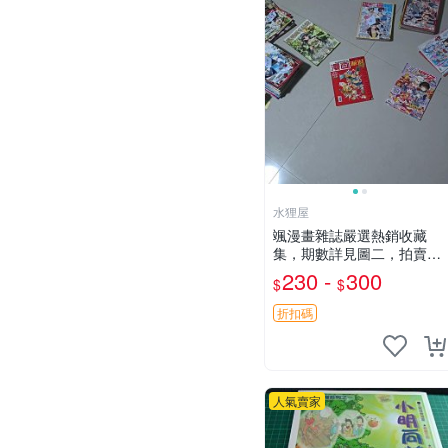
水狸屋
颯漫畫雜誌嚴選熱銷收藏
集，期數詳見圖二，拍賣隨
機附贈精彩漫畫，限同城交
230 -
300
$
$
易，大量優惠請洽購。颯漫
漫畫 雜志
折扣碼
人氣賣家