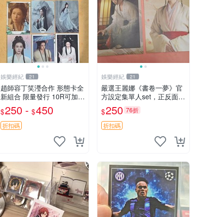
娛樂經紀
娛樂經紀
21
21
趙師容丁笑瀅合作 形態卡全
嚴選王麗娜《書卷一夢》官
新組合 限量發行 10R可加印
方設定集單人set，正反面內
現貨25R 形態卡 趙師容 丁
頁2張，全新未拆封，限量
250 -
450
250
76折
$
$
$
笑瀅 印簽
獨一份。次日速遞 邀您收藏
書卷一夢 王麗娜 官方設定
折扣碼
折扣碼
集