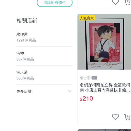
清除所有條件
人氣賣家
相關店鋪
水狸屋
1291件商品
洛神
807件商品
潮玩港
366件商品
泉古堂
8
名偵探柯南拍立得 金簽款柯
南 小店主頁內滿普快非偏遠
更多店舖
不滿三十郵＋6-31518
210
$