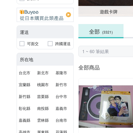
遊戲卡牌
全部
運送
(3321)
可面交
跨國運送
1 ~ 60 筆結果
所在地
全部商品
台北市
新北市
基隆市
宜蘭縣
桃園市
新竹市
新竹縣
苗栗縣
台中市
彰化縣
南投縣
嘉義市
嘉義縣
雲林縣
台南市
高雄市
屏東縣
花蓮縣