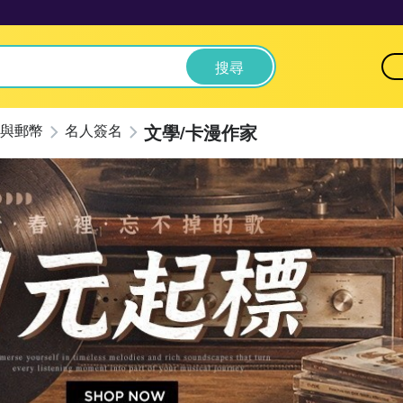
搜尋
文學/卡漫作家
與郵幣
名人簽名